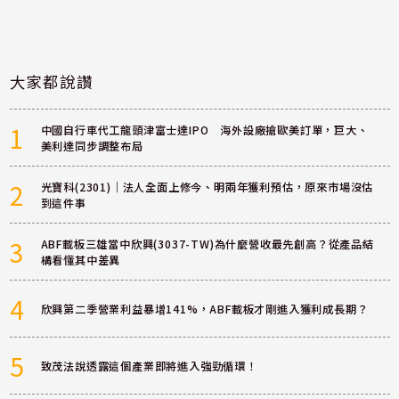
大家都說讚
1
中國自行車代工龍頭津富士達IPO 海外設廠搶歐美訂單，巨大、
美利達同步調整布局
2
光寶科(2301)｜法人全面上修今、明兩年獲利預估，原來市場沒估
到這件事
3
ABF載板三雄當中欣興(3037-TW)為什麼營收最先創高？從產品結
構看懂其中差異
4
欣興第二季營業利益暴增141%，ABF載板才剛進入獲利成長期？
5
致茂法說透露這個產業即將進入強勁循環！