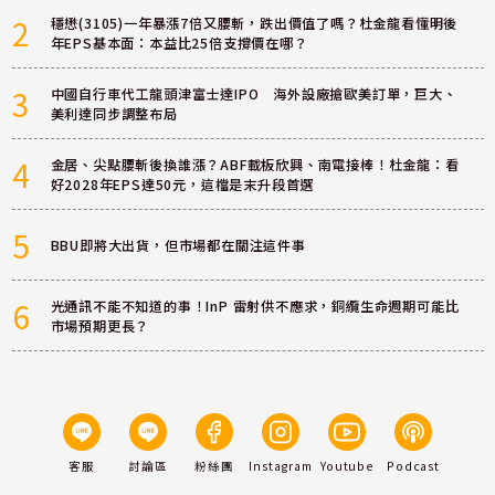
2
穩懋(3105)一年暴漲7倍又腰斬，跌出價值了嗎？杜金龍看懂明後
年EPS基本面：本益比25倍支撐價在哪？
3
中國自行車代工龍頭津富士達IPO 海外設廠搶歐美訂單，巨大、
美利達同步調整布局
4
金居、尖點腰斬後換誰漲？ABF載板欣興、南電接棒！杜金龍：看
好2028年EPS達50元，這檔是末升段首選
5
BBU即將大出貨，但市場都在關注這件事
6
光通訊不能不知道的事！InP 雷射供不應求，銅纜生命週期可能比
市場預期更長？
客服
討論區
粉絲團
Instagram
Youtube
Podcast