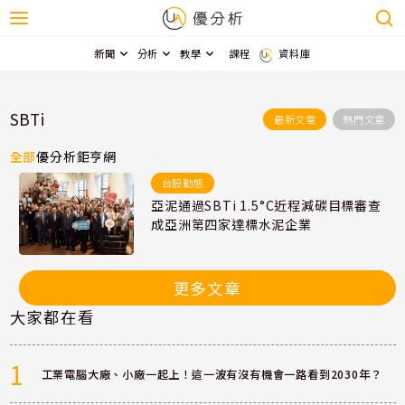
新聞
分析
教學
課程
資料庫
SBTi
最新文章
熱門文章
全部
優分析
鉅亨網
台股動態
亞泥通過SBTi 1.5°C近程減碳目標審查
成亞洲第四家達標水泥企業
更多文章
大家都在看
1
工業電腦大廠、小廠一起上！這一波有沒有機會一路看到2030年？