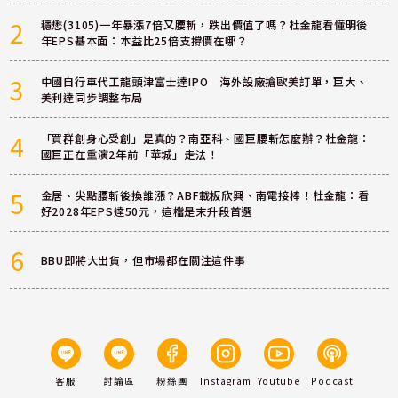
2
穩懋(3105)一年暴漲7倍又腰斬，跌出價值了嗎？杜金龍看懂明後
年EPS基本面：本益比25倍支撐價在哪？
3
中國自行車代工龍頭津富士達IPO 海外設廠搶歐美訂單，巨大、
美利達同步調整布局
4
「買群創身心受創」是真的？南亞科、國巨腰斬怎麼辦？杜金龍：
國巨正在重演2年前「華城」走法！
5
金居、尖點腰斬後換誰漲？ABF載板欣興、南電接棒！杜金龍：看
好2028年EPS達50元，這檔是末升段首選
6
BBU即將大出貨，但市場都在關注這件事
客服
討論區
粉絲團
Instagram
Youtube
Podcast