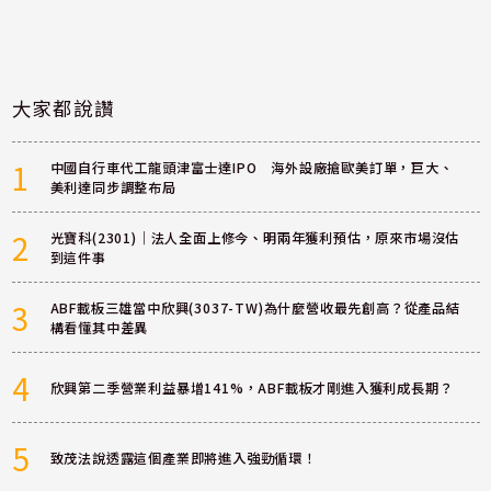
大家都說讚
1
中國自行車代工龍頭津富士達IPO 海外設廠搶歐美訂單，巨大、
美利達同步調整布局
2
光寶科(2301)｜法人全面上修今、明兩年獲利預估，原來市場沒估
到這件事
3
ABF載板三雄當中欣興(3037-TW)為什麼營收最先創高？從產品結
構看懂其中差異
4
欣興第二季營業利益暴增141%，ABF載板才剛進入獲利成長期？
5
致茂法說透露這個產業即將進入強勁循環！