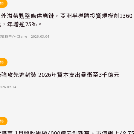
態
求外溢帶動整條供應鏈，亞洲半導體投資規模創1360
，年增逾25%。
據中心-Claire
．
2026.03.04
態
強攻先進封裝 2026年資本支出暴衝至3千億元
026.02.14
態
雙喜 1月營收衝破4000億元創新高、市值飆上48.7