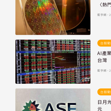
〈熱門
鉅亨網
．
2
台股動
AI
台灣
鉅亨網
．
2
台股動
日月光
元