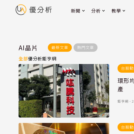
新聞
分析
教學
AI晶片
最新文章
熱門文章
全部
優分析
鉅亨網
台股動
環形
產
鉅亨網
．
2
台股動