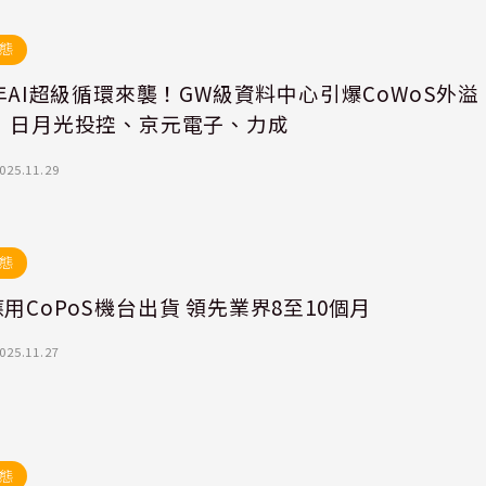
態
6年AI超級循環來襲！GW級資料中心引爆CoWoS外溢
： 日月光投控、京元電子、力成
025.11.29
態
用CoPoS機台出貨 領先業界8至10個月
025.11.27
態