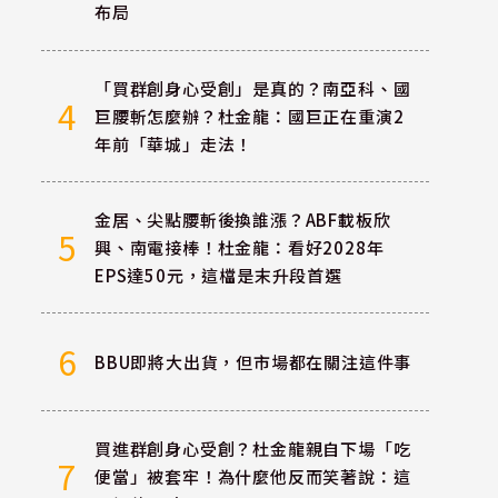
布局
「買群創身心受創」是真的？南亞科、國
4
巨腰斬怎麼辦？杜金龍：國巨正在重演2
年前「華城」走法！
金居、尖點腰斬後換誰漲？ABF載板欣
5
興、南電接棒！杜金龍：看好2028年
EPS達50元，這檔是末升段首選
6
BBU即將大出貨，但市場都在關注這件事
買進群創身心受創？杜金龍親自下場「吃
7
便當」被套牢！為什麼他反而笑著說：這