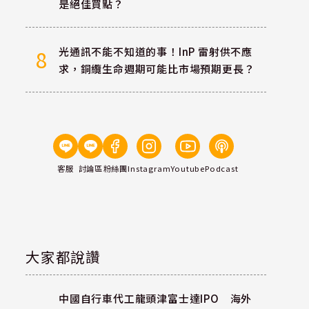
是絕佳買點？
光通訊不能不知道的事！InP 雷射供不應
8
求，銅纜生命週期可能比市場預期更長？
客服
討論區
粉絲團
Instagram
Youtube
Podcast
大家都說讚
中國自行車代工龍頭津富士達IPO 海外