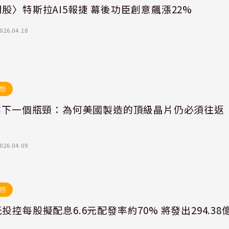
股〉特斯拉AI5報捷 幕後功臣創意飆漲22%
026.04.18
態
產業下一個瓶頸：為何美國製造的頂級晶片仍必須往返
026.04.09
態
投控每股擬配息6.6元配發率約70% 將發出294.38