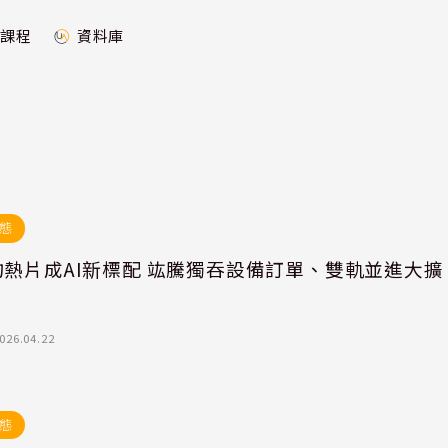
課程
資料庫
態
均熱片成AI新標配 竑騰獨吞設備訂單、雙軌並進大擴
026.04.22
態