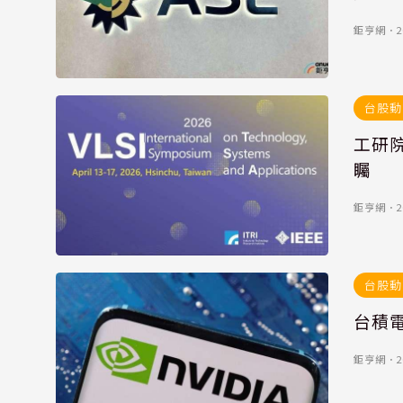
鉅亨網
．
2
台股動
工研院
矚
鉅亨網
．
2
台股動
台積電
鉅亨網
．
2