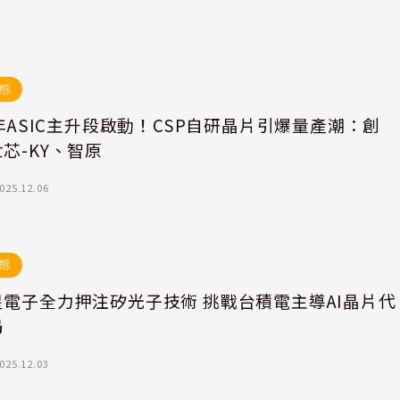
態
6年ASIC主升段啟動！CSP自研晶片引爆量產潮：創
芯-KY、智原
025.12.06
態
星電子全力押注矽光子技術 挑戰台積電主導AI晶片代
局
025.12.03