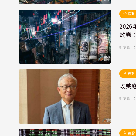
台股動
202
效應
鉅亨網
．
2
台股動
政美應
鉅亨網
．
2
台股動