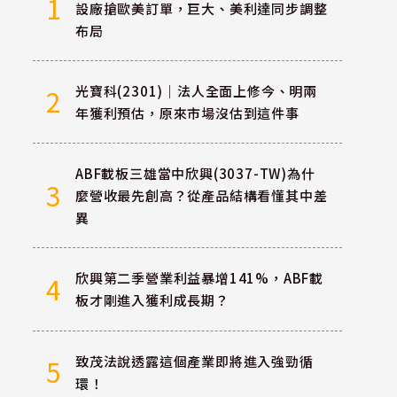
1
設廠搶歐美訂單，巨大、美利達同步調整
布局
光寶科(2301)｜法人全面上修今、明兩
2
年獲利預估，原來市場沒估到這件事
ABF載板三雄當中欣興(3037-TW)為什
3
麼營收最先創高？從產品結構看懂其中差
異
欣興第二季營業利益暴增141%，ABF載
4
板才剛進入獲利成長期？
致茂法說透露這個產業即將進入強勁循
5
環！
5