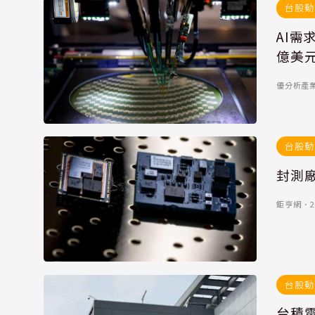
台股動
AI需
億美元
優分析產業數
台股動
封測廠
鉅亨網
．
2
台股動
台積電