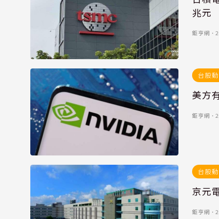
兆元
鉅亨網
．
2
台股動
美方有
鉅亨網
．
2
台股動
京元電
鉅亨網
．
2