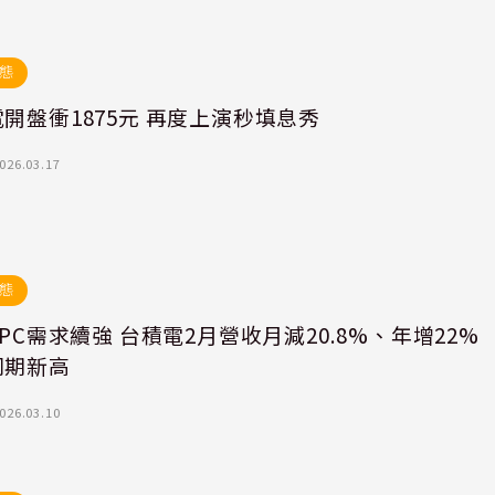
態
開盤衝1875元 再度上演秒填息秀
026.03.17
態
HPC需求續強 台積電2月營收月減20.8%、年增22%
同期新高
026.03.10