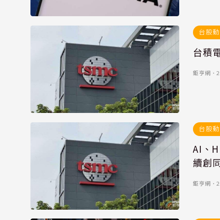
台股動
台積電
鉅亨網
．
2
台股動
AI、
續創
鉅亨網
．
2