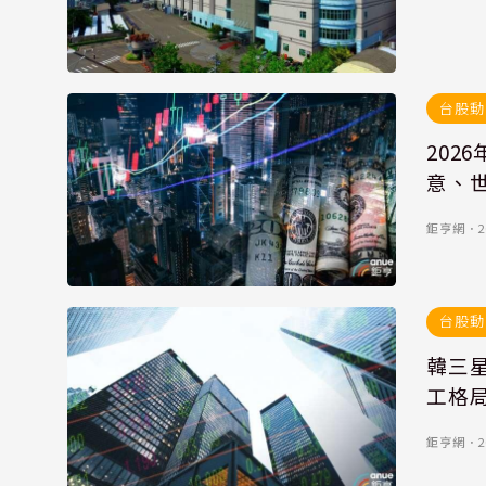
台股動
202
意、世
鉅亨網
．
2
台股動
韓三
工格
鉅亨網
．
2