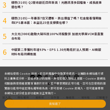
3
穩懋(3105) Q2營收創近四年新高！光通訊漲多回檔後，成長故事
還在嗎？
4
穩懋(3105)一年暴漲7倍又腰斬，跌出價值了嗎？杜金龍看懂明後
年EPS基本面：本益比25倍支撐價在哪？
5
大立光(3008)啟動大陽科技100%持股整併 加速光學與VCM垂直整
合布局
6
中碳第二季獲利年增93%，EPS 1.30元略低於法人預期，AI精碳
材料布局持續推進
本網站使用 Cookie 技術，於您的電腦中存取某些資訊，以輔助本網站進行資
料之彙集或分析，並提供更好的服務，無侵犯個人隱私之意圖。Cookie 是網站
伺服器與使用者瀏覽器溝通的技術，若不願意開放此項功能，您可在您使用的瀏
客服
討論區
粉絲團
Instagram
Youtube
Podcast
覽器功能項中設定隱私權等級為高，即可拒絕 Cookie 的寫入，但可能會導致
本網站之部分或全部功能無法正常執行。
加入我
隱私權政
服務條
合作提
聯絡我
場地租
訂閱電子
們
策
款
案
們
借
報
我知道了
優分析 UAnalyze 商拓財經有限公司 © 2025