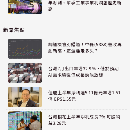
年財測、單季工業事業利潤創歷史新
高
新聞焦點
網通機會別錯過！中磊(5388)營收再
創新高，這波能走多久？
台灣7月出口年增32.9%，低於預期
AI需求續強但成長動能放緩
佳能上半年淨利達5.11億元年增1.51
倍 EPS1.55元
台灣櫻花上半年淨利成長7% 每股純
益3.26元