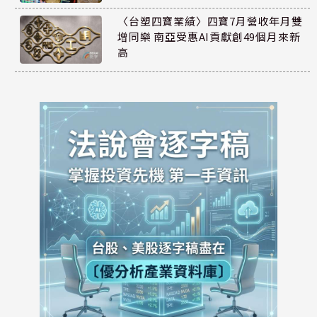
〈台塑四寶業績〉四寶7月營收年月雙
增同樂 南亞受惠AI貢獻創49個月來新
高