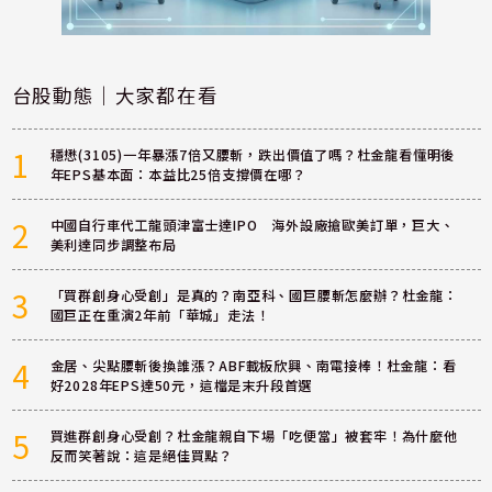
台股動態｜大家都在看
1
穩懋(3105)一年暴漲7倍又腰斬，跌出價值了嗎？杜金龍看懂明後
年EPS基本面：本益比25倍支撐價在哪？
2
中國自行車代工龍頭津富士達IPO 海外設廠搶歐美訂單，巨大、
美利達同步調整布局
3
「買群創身心受創」是真的？南亞科、國巨腰斬怎麼辦？杜金龍：
國巨正在重演2年前「華城」走法！
4
金居、尖點腰斬後換誰漲？ABF載板欣興、南電接棒！杜金龍：看
好2028年EPS達50元，這檔是末升段首選
5
買進群創身心受創？杜金龍親自下場「吃便當」被套牢！為什麼他
反而笑著說：這是絕佳買點？