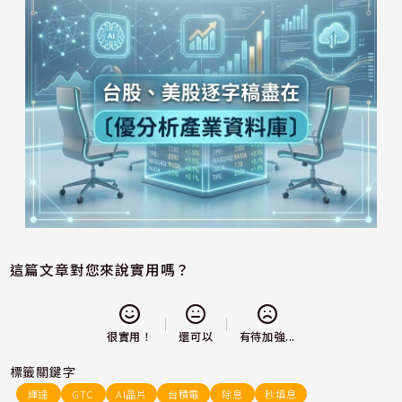
這篇文章對您來說實用嗎？
還可以
很實用！
有待加強...
標籤關鍵字
輝達
GTC
AI晶片
台積電
除息
秒填息