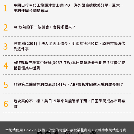
1
中國自行車代工龍頭津富士達IPO 海外設廠搶歐美訂單，巨大、
美利達同步調整布局
2
AI 散熱的下一波機會，會從哪裡來？
3
光寶科(2301)｜法人全面上修今、明兩年獲利預估，原來市場沒估
到這件事
4
ABF載板三雄當中欣興(3037-TW)為什麼營收最先創高？從產品結
構看懂其中差異
5
欣興第二季營業利益暴增141%，ABF載板才剛進入獲利成長期？
6
這次真的不一樣？美日15年來首度聯手干預，日圓瞬間成為市場焦
點
本網站使用 Cookie 技術，於您的電腦中存取某些資訊，以輔助本網站進行資