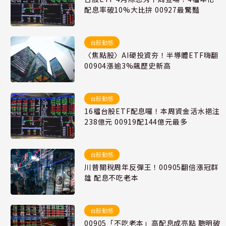
配息率破10%大比拚 00927最驚豔
台股動態
〈焦點股〉AI硬投資夯！半導體ETF嗨翻
00904漲逾3%飆歷史新高
台股動態
16檔台股ETF配息囉！本周資金活水挹注
238億元 00919配144億元最多
台股動態
川普關稅周年反彈王！00905翻倍漲冠群
雄 配息不吃老本
台股動態
00905「不吃老本」高配息成亮點 聰明破