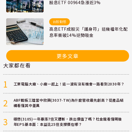
股息ETF 00964急漲近3%
台股動態
高息ETF成股災「護身符」這幾檔年化配
息率衝破14%逆勢吸金
更多文章
大家都在看
1
工業電腦大廠、小廠一起上！這一波有沒有機會一路看到2030年？
2
ABF載板三雄當中欣興(3037-TW)為什麼營收最先創高？從產品結
構看懂其中差異
3
穩懋(3105)一年暴漲7倍又腰斬，跌出價值了嗎？杜金龍看懂明後
年EPS基本面：本益比25倍支撐價在哪？