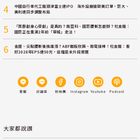
4
中國自行車代工龍頭津富士達IPO 海外設廠搶歐美訂單，巨大、
美利達同步調整布局
5
「買群創身心受創」是真的？南亞科、國巨腰斬怎麼辦？杜金龍：
國巨正在重演2年前「華城」走法！
6
金居、尖點腰斬後換誰漲？ABF載板欣興、南電接棒！杜金龍：看
好2028年EPS達50元，這檔是末升段首選
客服
討論區
粉絲團
Instagram
Youtube
Podcast
大家都說讚