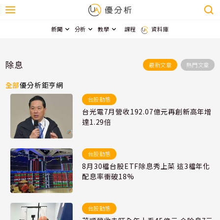
新聞
分析
教學
課程
資料庫
除息
最新文章
熱門文章
全部
優分析
鉅亨網
台股動態
台光電7月營收192.07億元再創新高年增
達1.29倍
台股動態
8月30檔台股ETF除息秀上菜 這3檔年化
配息率衝破18%
台股動態