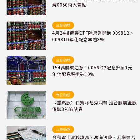
解0050兩大盲點
台股動態
4月24檔債券ETF除息秀開跑 00981B、
00981D年化配息率逾8%
台股動態
154萬股東注意！0056 Q2配息升至1元
年化配息率衝破10%
台股動態
〈焦點股〉仁寶除息秀叫苦 遇台股震盪股
價跌3%陷貼息
台股動態
台積電上演秒填息、鴻海法說、利率連八