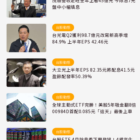
茂順營收走旺全年上看45億元 今除息7元
盤中小幅填息
台股動態
台光電Q2獲利98.7億元改寫新高季增
84.9% 上半年EPS 42.46元
台股動態
大立光上半年EPS 82.35元將配息41.5元
盈餘配發率50.39%
台股動態
全球主動式ETF完勝！美股5年吸金翻8倍
00984D首配0.085元「這天」最後上車
台股動態
台股ETF 4月除息秀下周登場！4檔年化