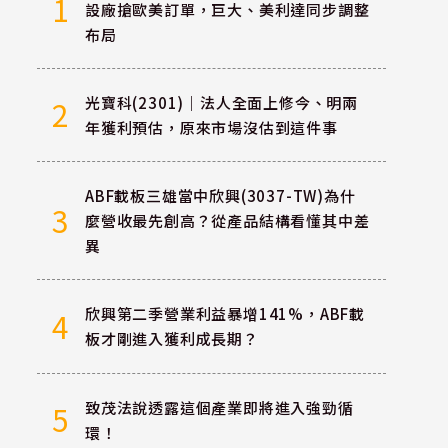
1
設廠搶歐美訂單，巨大、美利達同步調整
布局
提
光寶科(2301)｜法人全面上修今、明兩
2
年獲利預估，原來市場沒估到這件事
ABF載板三雄當中欣興(3037-TW)為什
3
麼營收最先創高？從產品結構看懂其中差
異
欣興第二季營業利益暴增141%，ABF載
4
板才剛進入獲利成長期？
致茂法說透露這個產業即將進入強勁循
5
環！