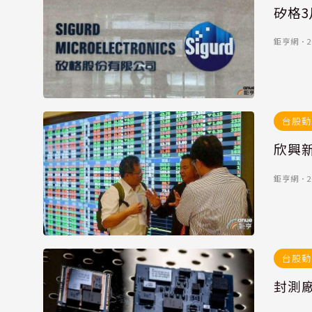
矽格3
鉅亨網
．
2
台股動
欣興新
鉅亨網
．
2
台股動
封測廠