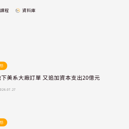
課程
資料庫
態
下美系大廠訂單 又追加資本支出20億元
026.07.27
態