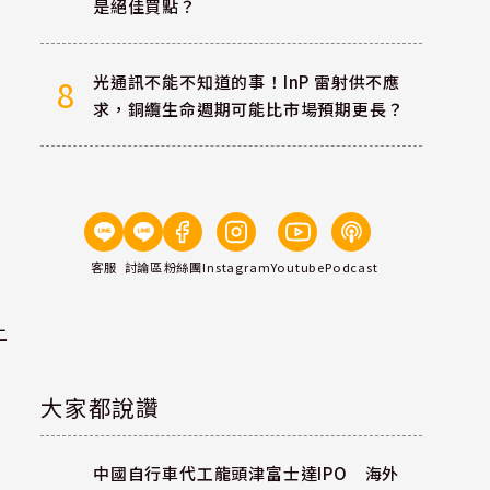
是絕佳買點？
光通訊不能不知道的事！InP 雷射供不應
8
求，銅纜生命週期可能比市場預期更長？
客服
討論區
粉絲團
Instagram
Youtube
Podcast
上
大家都說讚
中國自行車代工龍頭津富士達IPO 海外