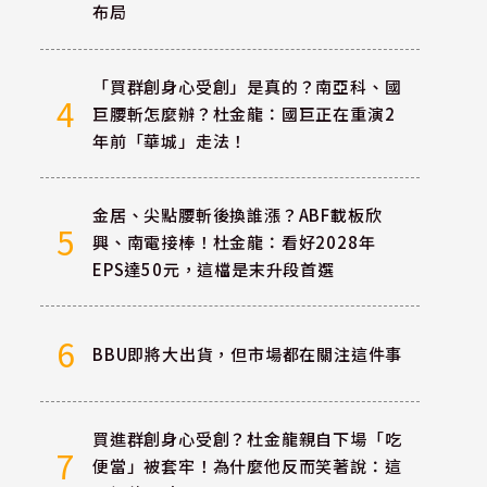
布局
「買群創身心受創」是真的？南亞科、國
4
巨腰斬怎麼辦？杜金龍：國巨正在重演2
年前「華城」走法！
金居、尖點腰斬後換誰漲？ABF載板欣
5
興、南電接棒！杜金龍：看好2028年
EPS達50元，這檔是末升段首選
6
BBU即將大出貨，但市場都在關注這件事
買進群創身心受創？杜金龍親自下場「吃
7
便當」被套牢！為什麼他反而笑著說：這