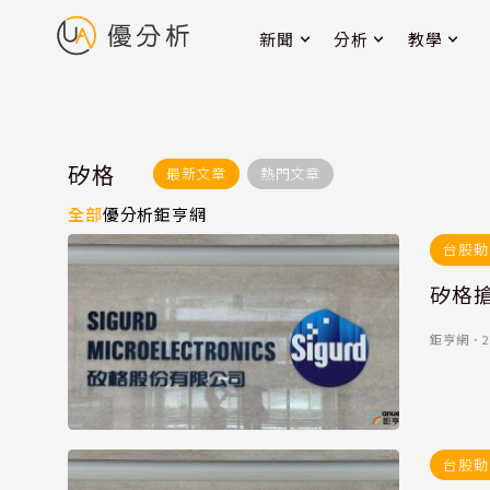
新聞
分析
教學
矽格
最新文章
熱門文章
全部
優分析
鉅亨網
台股動
矽格搶
鉅亨網
．
2
台股動