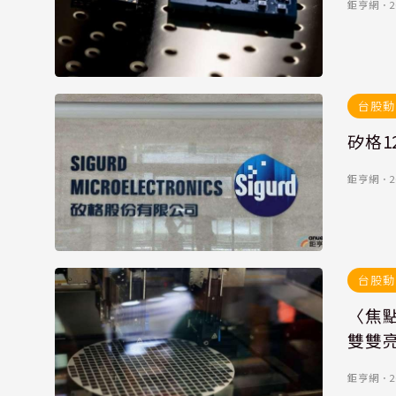
鉅亨網
．
2
台股動
矽格1
鉅亨網
．
2
台股動
〈焦點
雙雙
鉅亨網
．
2