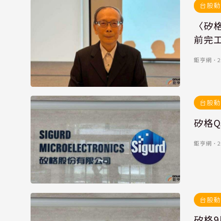
台股動
〈矽格
前完
鉅亨網
．
2
台股動
鉅亨網
．
2
台股動
矽格9