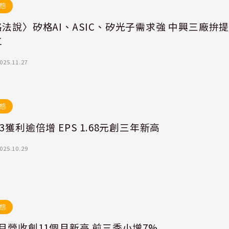
態
法說〉矽格AI、ASIC、矽光子需求強 中興三廠拚
工
025.11.27
態
矽格Q3獲利逾倍增 EPS 1.68元創三年新高
025.10.29
態
月營收創11個月新高 前三季小增7%