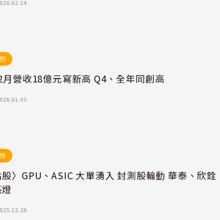
026.02.14
態
2月營收18億元寫新高 Q4、全年同創高
026.01.05
態
股〉GPU、ASIC 大單湧入 封測股輪動 華泰、欣銓
亮燈
025.12.26