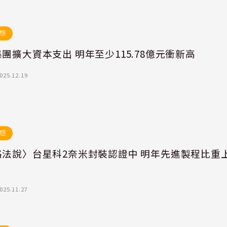
態
團擴大資本支出 明年至少115.78億元衝新高
025.12.19
態
格法說〉台星科2奈米封裝認證中 明年先進製程比重
025.11.27