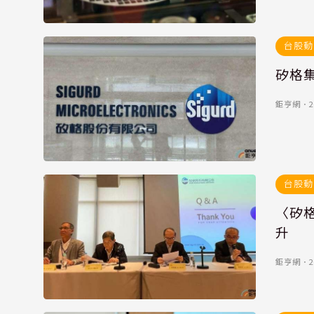
台股動
矽格集
鉅亨網
．
2
台股動
〈矽
升
鉅亨網
．
2