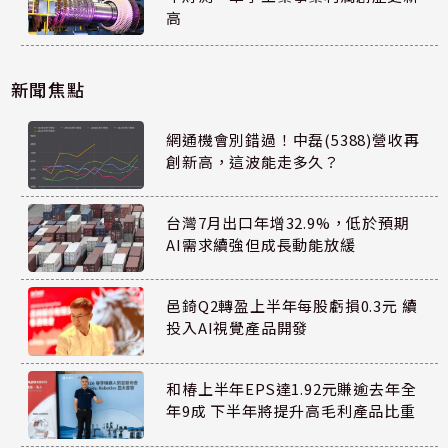
高
新聞焦點
網通機會別錯過！中磊(5388)營收再
創新高，這波能走多久？
台灣7月出口年增32.9%，低於預期
AI需求續強但成長動能放緩
邑錡Q2轉盈上半年每股虧損0.3元 續
投入AI視覺產品開發
和椿上半年EPS達1.92元賺逾去年全
年9成 下半年將提升高毛利產品比重