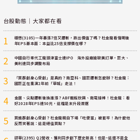
台股動態｜大家都在看
1
穩懋(3105)一年暴漲7倍又腰斬，跌出價值了嗎？杜金龍看懂明後
年EPS基本面：本益比25倍支撐價在哪？
2
中國自行車代工龍頭津富士達IPO 海外設廠搶歐美訂單，巨大、
美利達同步調整布局
3
「買群創身心受創」是真的？南亞科、國巨腰斬怎麼辦？杜金龍：
國巨正在重演2年前「華城」走法！
4
金居、尖點腰斬後換誰漲？ABF載板欣興、南電接棒！杜金龍：看
好2028年EPS達50元，這檔是末升段首選
5
買進群創身心受創？杜金龍親自下場「吃便當」被套牢！為什麼他
反而笑著說：這是絕佳買點？
研華(2395) Q2營收、獲利同步創下歷史新高！但是~這還不是全