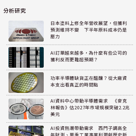
分析研究
日本塗料上修全年營收展望，但獲利
預測維持不變 下半年原料成本仍是
壓力
AI訂單越來越多，為什麼有些公司的
獲利反而更難超預期？
功率半導體缺貨正在醞釀？從大廠資
本支出看真正的時間點
AI資料中心帶動半導體需求 《麥克
林報告》估2027年市場規模突破2.2兆
美元
AI投資熱潮帶動需求 西門子調高全
年財測、單季工業事業利潤創歷史新