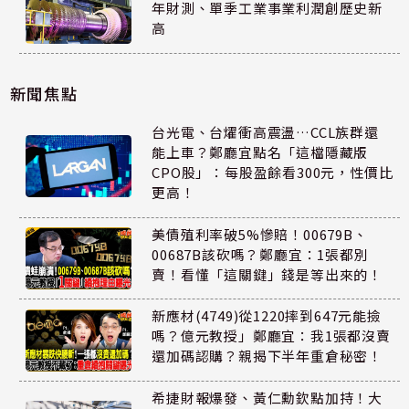
年財測、單季工業事業利潤創歷史新
高
新聞焦點
台光電、台燿衝高震盪…CCL族群還
能上車？鄭廳宜點名「這檔隱藏版
CPO股」：每股盈餘看300元，性價比
更高！
美債殖利率破5%慘賠！00679B、
00687B該砍嗎？鄭廳宜：1張都別
賣！看懂「這關鍵」錢是等出來的！
新應材(4749)從1220摔到647元能撿
嗎？億元教授」鄭廳宜：我1張都沒賣
還加碼認購？親揭下半年重倉秘密！
希捷財報爆發、黃仁勳欽點加持！大