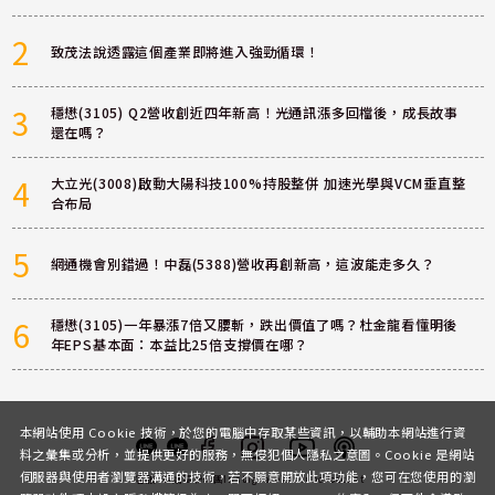
2
致茂法說透露這個產業即將進入強勁循環！
3
穩懋(3105) Q2營收創近四年新高！光通訊漲多回檔後，成長故事
還在嗎？
4
大立光(3008)啟動大陽科技100%持股整併 加速光學與VCM垂直整
合布局
5
網通機會別錯過！中磊(5388)營收再創新高，這波能走多久？
6
穩懋(3105)一年暴漲7倍又腰斬，跌出價值了嗎？杜金龍看懂明後
年EPS基本面：本益比25倍支撐價在哪？
本網站使用 Cookie 技術，於您的電腦中存取某些資訊，以輔助本網站進行資
料之彙集或分析，並提供更好的服務，無侵犯個人隱私之意圖。Cookie 是網站
伺服器與使用者瀏覽器溝通的技術，若不願意開放此項功能，您可在您使用的瀏
客服
討論區
粉絲團
Instagram
Youtube
Podcast