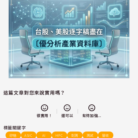
這篇文章對您來說實用嗎？
還可以
很實用！
有待加強...
標籤關鍵字
矽格
ASIC
AI
HPC
封測
測試
營收