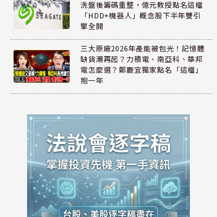
洗盤後籌碼重整，億元教授點名這檔
「HDD+機器人」概念股下半年雙引
擎全開
三大原廠2026年產能被包光！記憶體
缺貨潮再起？力積電、南亞科、華邦
電怎麼選？鄭廳宜獨家點名「這檔」
抱一年