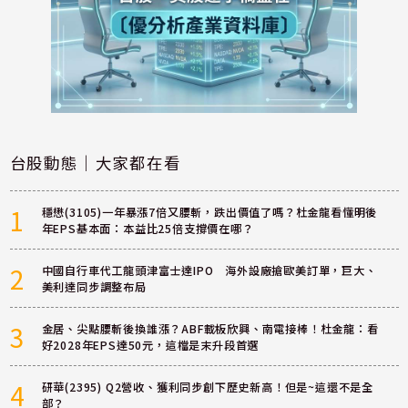
台股動態｜大家都在看
1
穩懋(3105)一年暴漲7倍又腰斬，跌出價值了嗎？杜金龍看懂明後
年EPS基本面：本益比25倍支撐價在哪？
2
中國自行車代工龍頭津富士達IPO 海外設廠搶歐美訂單，巨大、
美利達同步調整布局
3
金居、尖點腰斬後換誰漲？ABF載板欣興、南電接棒！杜金龍：看
好2028年EPS達50元，這檔是末升段首選
4
研華(2395) Q2營收、獲利同步創下歷史新高！但是~這還不是全
部？