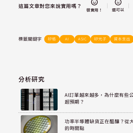
這篇文章對您來說實用嗎？
還可以
很實用！
標籤關鍵字
矽格
AI
ASIC
矽光子
資本支出
分析研究
AI訂單越來越多，為什麼有些
超預期？
功率半導體缺貨正在醞釀？從
的時間點