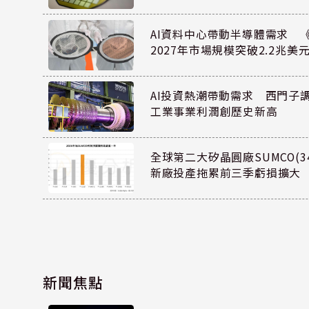
AI資料中心帶動半導體需求 
2027年市場規模突破2.2兆美
AI投資熱潮帶動需求 西門子
工業事業利潤創歷史新高
全球第二大矽晶圓廠SUMCO(34
新廠投產拖累前三季虧損擴大
新聞焦點