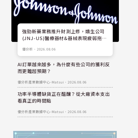
強勁新藥業務推升財測上修，嬌生公司
(JNJ-US)醫療器材&器械表現疲弱拖累
股價
優分析
．
2026.08.06
AI訂單越來越多，為什麼有些公司的獲利反
而更難超預期？
優分析產業數據中心-Matsui
．
2026.08.06
功率半導體缺貨正在醞釀？從大廠資本支出
看真正的時間點
優分析產業數據中心-Matsui
．
2026.08.06