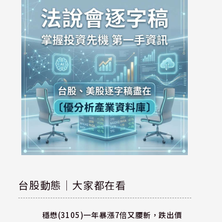
台股動態｜大家都在看
穩懋(3105)一年暴漲7倍又腰斬，跌出價