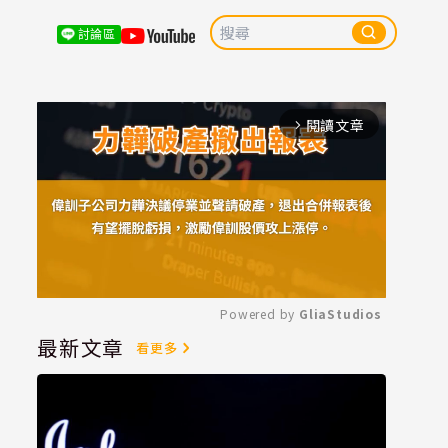
討論區
閱讀文章
arrow_forward_ios
Powered by 
GliaStudios
最新文章
看更多
Mute