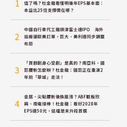
1
值了嗎？杜金龍看懂明後年EPS基本面：
本益比25倍支撐價在哪？
中國自行車代工龍頭津富士達IPO 海外
2
設廠搶歐美訂單，巨大、美利達同步調整
布局
「買群創身心受創」是真的？南亞科、國
3
巨腰斬怎麼辦？杜金龍：國巨正在重演2
年前「華城」走法！
金居、尖點腰斬後換誰漲？ABF載板欣
4
興、南電接棒！杜金龍：看好2028年
EPS達50元，這檔是末升段首選