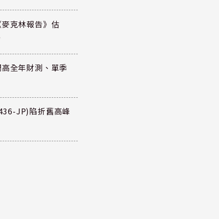
《麥克林報告》估
元
調高全年財測、單季
36-JP)陷折舊高峰