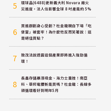
環球晶(6488)更新義大利 Novara 廠火
5
災進度，法人估影響全球 8 吋產能約 5%
買進群創身心受創？杜金龍親自下場「吃
6
便當」被套牢！為什麼他反而笑著說：這
是絕佳買點？
致茂法說透露這個產業即將進入強勁循
7
環！
長鑫存儲暴漲吸金、海力士重挫！南亞
8
科、華邦電腰斬能買嗎？杜金龍：長線多
頭循環看好到明年5月