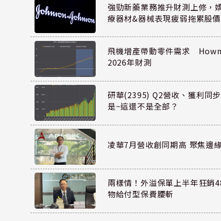
強勁新藥業務推升財測上修，嬌生
療器材&器械表現疲弱拖累股價
飛機增產帶動零件需求 Howmet
2026年財測
研華(2395) Q2營收、獲利
是~這還不是全部？
凌華7月營收創同期高 聚焦邊緣
兩樣情！外溢保單上半年狂銷48
物給付型保費腰斬