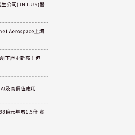
公司(JNJ-US)醫
 Aerospace上調
同步創下歷史新高！但
AI及高價值應用
8億元年增1.5倍 實