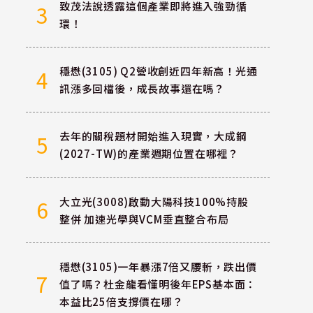
致茂法說透露這個產業即將進入強勁循
3
環！
穩懋(3105) Q2營收創近四年新高！光通
4
訊漲多回檔後，成長故事還在嗎？
去年的關稅題材開始進入現實，大成鋼
5
(2027-TW)的產業週期位置在哪裡？
大立光(3008)啟動大陽科技100%持股
6
整併 加速光學與VCM垂直整合布局
穩懋(3105)一年暴漲7倍又腰斬，跌出價
7
值了嗎？杜金龍看懂明後年EPS基本面：
本益比25倍支撐價在哪？