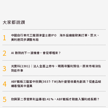
大家都說讚
1
中國自行車代工龍頭津富士達IPO 海外設廠搶歐美訂單，巨大、
美利達同步調整布局
2
AI 散熱的下一波機會，會從哪裡來？
3
光寶科(2301)｜法人全面上修今、明兩年獲利預估，原來市場沒估
到這件事
4
ABF載板三雄當中欣興(3037-TW)為什麼營收最先創高？從產品結
構看懂其中差異
5
欣興第二季營業利益暴增141%，ABF載板才剛進入獲利成長期？