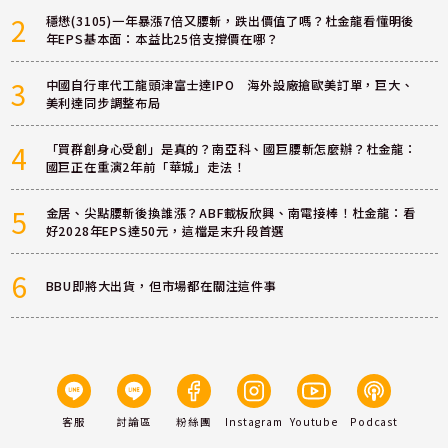
2
穩懋(3105)一年暴漲7倍又腰斬，跌出價值了嗎？杜金龍看懂明後
年EPS基本面：本益比25倍支撐價在哪？
3
中國自行車代工龍頭津富士達IPO 海外設廠搶歐美訂單，巨大、
美利達同步調整布局
4
「買群創身心受創」是真的？南亞科、國巨腰斬怎麼辦？杜金龍：
國巨正在重演2年前「華城」走法！
5
金居、尖點腰斬後換誰漲？ABF載板欣興、南電接棒！杜金龍：看
好2028年EPS達50元，這檔是末升段首選
6
BBU即將大出貨，但市場都在關注這件事
客服
討論區
粉絲團
Instagram
Youtube
Podcast