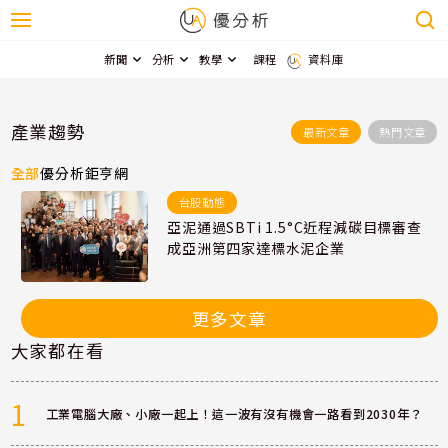
新聞
分析
教學
課程
資料庫
產業趨勢
最新文章
熱門文章
全部
優分析
鉅亨網
台股動態
亞泥通過SBTi 1.5°C近程減碳目標審查
成亞洲第四家達標水泥企業
更多文章
大家都在看
1
工業電腦大廠、小廠一起上！這一波有沒有機會一路看到2030年？