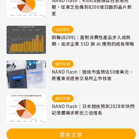
NAND flash｜Kioxia股價首日表現亮
眼，從東芝危機到8200億日圓的晶片新
星
台股解析
群聯(8299)：面對消費性產品步入成熟
期，追求企業 SSD 與 AI 應用的成長策略
國際新聞
NAND flash｜鎧俠市值預估50億美元，
將獲東京證券交易所上市核准
國際新聞
NAND flash｜日本鎧俠預測2028年快閃
記憶體需求將近三倍增長
更多文章