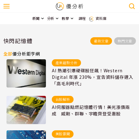
新聞
分析
教學
課程
資料庫
快閃記憶體
最新文章
熱門文章
全部
優分析
鉅亨網
產業趨勢分析
AI 熱潮引爆硬碟股狂飆！Western
Digital 年漲 230%，宣告資料儲存邁入
「高毛利時代」
台股解析
AI伺服器點燃記憶體行情！美光漲價兩
成 威剛、群聯、宇瞻齊登受惠股
美股要聞