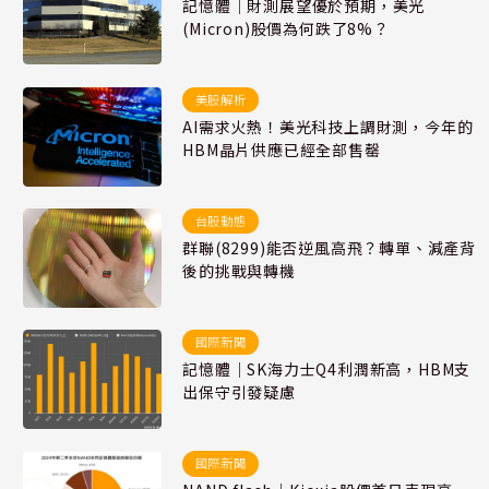
記憶體｜財測展望優於預期，美光
(Micron)股價為何跌了8%？
美股解析
AI需求火熱！美光科技上調財測，今年的
HBM晶片供應已經全部售罄
台股動態
群聯(8299)能否逆風高飛？轉單、減產背
後的挑戰與轉機
國際新聞
記憶體｜SK海力士Q4利潤新高，HBM支
出保守引發疑慮
國際新聞