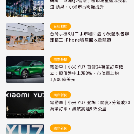
研調：歐洲Q2智慧手機市場重返成長軌
道 蘋果、小米市占明顯提升
台股動態
台灣手機8月二手市場回溫 小米體系包辦
漲幅王 iPhone穩居回收量龍頭
國際新聞
電動車｜小米 YU7 首發24萬筆訂單確
立：股價盤中上漲8%，市值衝上約
1,900億美元
國際新聞
電動車｜小米 YU7 登場：開賣3分鐘破20
萬筆訂單，續航高達835公里
國際新聞