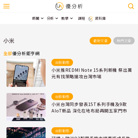
新聞
分析
教學
課程
資料庫
小米
最新文章
熱門文章
全部
優分析
鉅亨網
台股動態
小米推REDMI Note 15系列新機 祭出萬
元有找策略搶攻台灣市場
台股動態
小米台灣同步發表15T系列手機及9款
AIoT新品 深化在地布局再開五家門市
台股動態