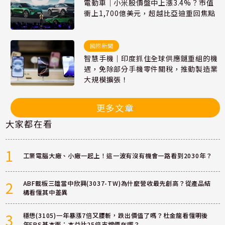
電動車｜小米股價盤中上漲3.4%？市值
衝上1,700億美元，超越比亞迪重回焦點
國際新聞
智慧手機｜印度抓住全球供應鏈重組的機
遇，免除部分手機零件關稅，推動製造業
大規模擴張！
更多文章
大家都在看
1
工業電腦大廠、小廠一起上！這一波有沒有機會一路看到2030年？
2
ABF載板三雄當中欣興(3037-TW)為什麼營收最先創高？從產品結
構看懂其中差異
3
穩懋(3105)一年暴漲7倍又腰斬，跌出價值了嗎？杜金龍看懂明後
年EPS基本面：本益比25倍支撐價在哪？