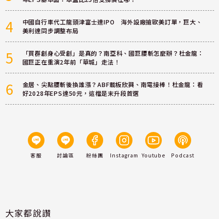
4
中國自行車代工龍頭津富士達IPO 海外設廠搶歐美訂單，巨大、
美利達同步調整布局
5
「買群創身心受創」是真的？南亞科、國巨腰斬怎麼辦？杜金龍：
國巨正在重演2年前「華城」走法！
6
金居、尖點腰斬後換誰漲？ABF載板欣興、南電接棒！杜金龍：看
好2028年EPS達50元，這檔是末升段首選
客服
討論區
粉絲團
Instagram
Youtube
Podcast
大家都說讚