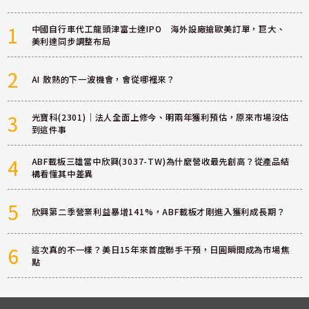
1
中國自行車代工龍頭津富士達IPO 海外設廠搶歐美訂單，巨大、
美利達同步調整布局
2
AI 散熱的下一波機會，會從哪裡來？
3
光寶科(2301)｜法人全面上修今、明兩年獲利預估，原來市場沒估
到這件事
4
ABF載板三雄當中欣興(3037-TW)為什麼營收最先創高？從產品結
構看懂其中差異
5
欣興第二季營業利益暴增141%，ABF載板才剛進入獲利成長期？
6
這次真的不一樣？美日15年來首度聯手干預，日圓瞬間成為市場焦
點