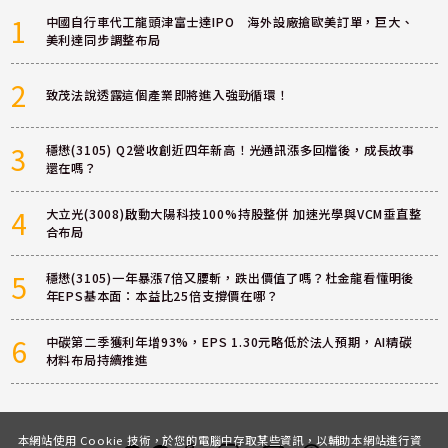
1
中國自行車代工龍頭津富士達IPO 海外設廠搶歐美訂單，巨大、
美利達同步調整布局
2
致茂法說透露這個產業即將進入強勁循環！
3
穩懋(3105) Q2營收創近四年新高！光通訊漲多回檔後，成長故事
還在嗎？
4
大立光(3008)啟動大陽科技100%持股整併 加速光學與VCM垂直整
合布局
5
穩懋(3105)一年暴漲7倍又腰斬，跌出價值了嗎？杜金龍看懂明後
年EPS基本面：本益比25倍支撐價在哪？
6
中碳第二季獲利年增93%，EPS 1.30元略低於法人預期，AI精碳
材料布局持續推進
本網站使用 Cookie 技術，於您的電腦中存取某些資訊，以輔助本網站進行資