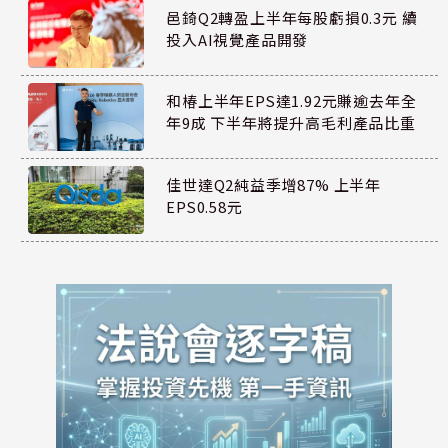
邑錡Q2轉盈上半年每股虧損0.3元 續
投入AI視覺產品開發
和椿上半年EPS達1.92元賺逾去年全
年9成 下半年將提升高毛利產品比重
佳世達Q2純益季增87% 上半年
EPS0.58元