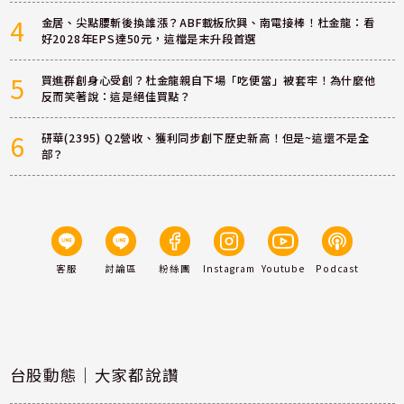
4
金居、尖點腰斬後換誰漲？ABF載板欣興、南電接棒！杜金龍：看
好2028年EPS達50元，這檔是末升段首選
5
買進群創身心受創？杜金龍親自下場「吃便當」被套牢！為什麼他
反而笑著說：這是絕佳買點？
6
研華(2395) Q2營收、獲利同步創下歷史新高！但是~這還不是全
部？
客服
討論區
粉絲團
Instagram
Youtube
Podcast
台股動態｜大家都說讚