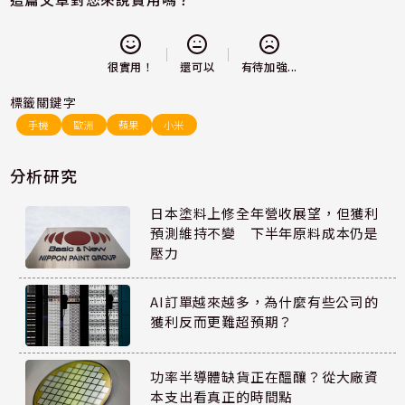
還可以
很實用！
有待加強...
標籤關鍵字
手機
歐洲
蘋果
小米
分析研究
日本塗料上修全年營收展望，但獲利
預測維持不變 下半年原料成本仍是
壓力
AI訂單越來越多，為什麼有些公司的
獲利反而更難超預期？
功率半導體缺貨正在醞釀？從大廠資
本支出看真正的時間點