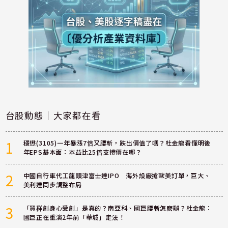
台股動態｜大家都在看
1
穩懋(3105)一年暴漲7倍又腰斬，跌出價值了嗎？杜金龍看懂明後
年EPS基本面：本益比25倍支撐價在哪？
2
中國自行車代工龍頭津富士達IPO 海外設廠搶歐美訂單，巨大、
美利達同步調整布局
3
「買群創身心受創」是真的？南亞科、國巨腰斬怎麼辦？杜金龍：
國巨正在重演2年前「華城」走法！