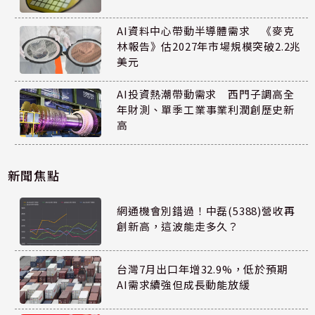
AI資料中心帶動半導體需求 《麥克
林報告》估2027年市場規模突破2.2兆
美元
AI投資熱潮帶動需求 西門子調高全
年財測、單季工業事業利潤創歷史新
高
新聞焦點
網通機會別錯過！中磊(5388)營收再
創新高，這波能走多久？
台灣7月出口年增32.9%，低於預期
AI需求續強但成長動能放緩