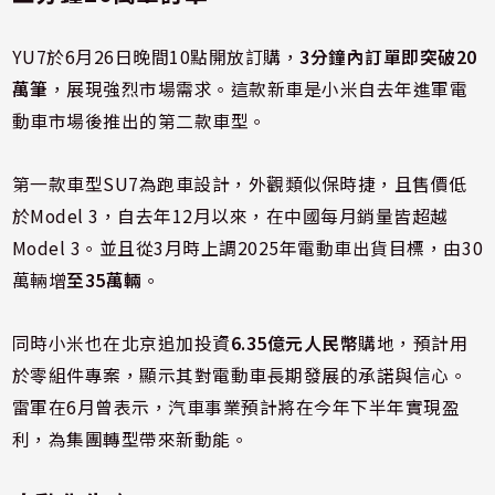
YU7於6月26日晚間10點開放訂購，
3分鐘內訂單即突破20
萬筆
，展現強烈市場需求。這款新車是小米自去年進軍電
動車市場後推出的第二款車型。
第一款車型SU7為跑車設計，外觀類似保時捷，且售價低
於Model 3，自去年12月以來，在中國每月銷量皆超越
Model 3。並且從3月時上調2025年電動車出貨目標，由30
萬輛增
至35萬輛
。
同時小米也在北京追加投資
6.35億元人民幣
購地，預計用
於零組件專案，顯示其對電動車長期發展的承諾與信心。
雷軍在6月曾表示，汽車事業預計將在今年下半年實現盈
利，為集團轉型帶來新動能。