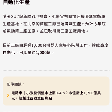
自動化生產
隨著SU7與新款YU7熱賣，小米宣布將加速擴張其電動車
生產基地，在北京的首座工廠
已達滿載生產
。預計今年底
前啟動第二座工廠，並已取得第三座工廠用地。
目前工廠由超過1,000台機器人主導各階段工作，達成
高度
自動化
，日產量
約1,000輛
。
延伸閱讀：
電動車｜小米股價盤中上漲3.4%？市值衝上1,700億美
元，超越比亞迪重回焦點