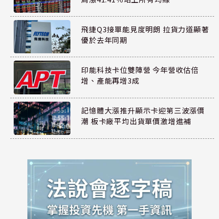
飛捷Q3接單能見度明朗 拉貨力道顯著
優於去年同期
印能科技卡位雙陣營 今年營收估倍
增、產能再增3成
記憶體大漲推升顯示卡迎第三波漲價
潮 板卡廠平均出貨單價激增進補