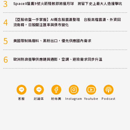
3
SpaceX獵鷹9號火箭殘骸即將撞月球 將留下史上最大人造撞擊坑
4
【亞股收盤一手掌握】AI概念股震盪整理 台股高檔震盪、外資回
流南韓，日股關注匯率與債市變化
5
美國限制鎢廢料、黑粉出口，優先供應國內需求
6
歐洲熱浪衝擊供應鏈與通膨，空調、避險需求同步升溫
客服
討論區
粉絲團
Instagram
Youtube
Podcast