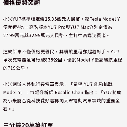
價格優勢突顯
小米YU7標準版
定價25.35萬元人民幣
，較Tesla Model Y
便宜近4%
。高階版本YU7 Pro與YU7 Max分別定價為
27.99萬元與32.99萬元人民幣，主打中高端消費者。
這款新車不僅價格更親民，其續航里程亦超越對手。YU7
單次充電
最遠可行駛835公里
，優於Model Y最高續航里程
的719公里。
小米創辦人兼執行長雷軍表示：「希望 YU7 能夠挑戰
Model Y」。市場分析師 Rosalie Chen 指出：「YU7將成
為小米能否從科技愛好者轉向大眾電動汽車領域的重要金
石。」
三分鐘20萬筆訂單