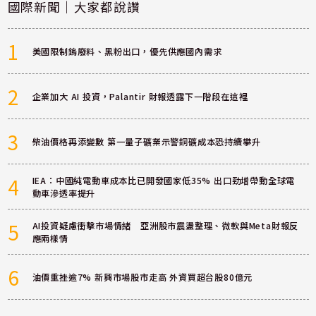
國際新聞｜大家都說讚
1
美國限制鎢廢料、黑粉出口，優先供應國內需求
2
企業加大 AI 投資，Palantir 財報透露下一階段在這裡
3
柴油價格再添變數 第一量子礦業示警銅礦成本恐持續攀升
4
IEA：中國純電動車成本比已開發國家低35% 出口勁增帶動全球電
動車滲透率提升
5
AI投資疑慮衝擊市場情緒 亞洲股市震盪整理、微軟與Meta財報反
應兩樣情
6
油價重挫逾7% 新興市場股市走高 外資買超台股80億元