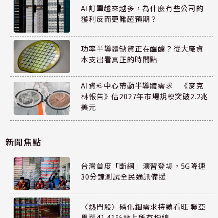
AI訂單越來越多，為什麼有些公司的
獲利反而更難超預期？
功率半導體缺貨正在醞釀？從大廠資
本支出看真正的時間點
AI資料中心帶動半導體需求 《麥克
林報告》估2027年市場規模突破2.2兆
美元
新聞焦點
台灣首度「斷網」演習登場，5G降速
30分鐘測試全民通訊備援
〈熱門股〉磷化銦需求持續看旺 聯亞
周漲41.41％站上所有均線