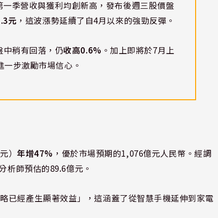
)今年第一季營收與獲利均創新高，發布後週三股價盤
.3元
，這波漲勢延續了自4月以來的強勁反彈。
盤中稍有回落，仍
收高0.6%
。加上即將於7月上
，進一步激勵市場信心。
美元）
年增47%
，優於市場預期的1,076億元人民幣。經調
分析師預估的89.6億元。
策略已經產生顯著效益」，這涵蓋了從智慧手機延伸到家電