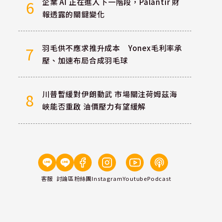
企業 AI 正在進入下一階段，Palantir 財
6
報透露的關鍵變化
羽毛供不應求推升成本 Yonex毛利率承
7
壓、加速布局合成羽毛球
川普暫緩對伊朗動武 市場關注荷姆茲海
8
峽能否重啟 油價壓力有望緩解
客服
討論區
粉絲團
Instagram
Youtube
Podcast