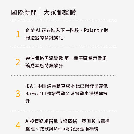
國際新聞｜大家都說讚
企業 AI 正在進入下一階段，Palantir 財
1
報透露的關鍵變化
柴油價格再添變數 第一量子礦業示警銅
2
礦成本恐持續攀升
IEA：中國純電動車成本比已開發國家低
3
35% 出口勁增帶動全球電動車滲透率提
升
AI投資疑慮衝擊市場情緒 亞洲股市震盪
4
整理、微軟與Meta財報反應兩樣情