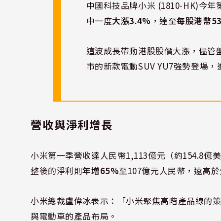
中國科技品牌小米 (1810-HK
中一度
大漲3.4%
，達至
每股港幣53
這波成長帶動港股股價大漲，儘管
市的新款電動SUV YU7強勢登場
營收與淨利增長
小米第一季營收達人民幣1,113億元（約154.8億
整後的淨利則
年增65%
至107億元人民幣，遠高於
小米總裁盧偉冰表示：「小米聚焦高階產品線的
與電動車的產品布局。