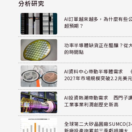
分析研究
AI訂單越來越多，為什麼有些
超預期？
功率半導體缺貨正在醞釀？從
的時間點
AI資料中心帶動半導體需求 
2027年市場規模突破2.2兆美
AI投資熱潮帶動需求 西門子
工業事業利潤創歷史新高
全球第二大矽晶圓廠SUMCO(34
新廠投產拖累前三季虧損擴大