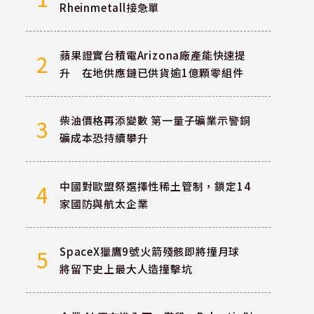
Rheinmetall接急單
蘋果證實台積電Arizona廠產能快速提
2
升 在地供應鏈已供貨逾1億顆零組件
柴油價格再添變數 第一量子礦業示警銅
3
礦成本恐持續攀升
中國對歐盟祭選擇性稀土管制，鎖定14
4
家國防與航太企業
SpaceX獵鷹9號火箭殘骸即將撞月球
5
將留下史上最大人造撞擊坑