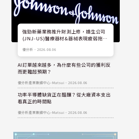
強勁新藥業務推升財測上修，嬌生公司
(JNJ-US)醫療器材&器械表現疲弱拖累
股價
優分析
．
2026.08.06
AI訂單越來越多，為什麼有些公司的獲利反
而更難超預期？
優分析產業數據中心-Matsui
．
2026.08.06
功率半導體缺貨正在醞釀？從大廠資本支出
看真正的時間點
優分析產業數據中心-Matsui
．
2026.08.06