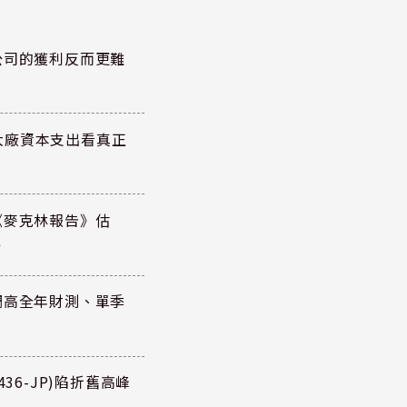
公司的獲利反而更難
大廠資本支出看真正
《麥克林報告》估
元
調高全年財測、單季
36-JP)陷折舊高峰