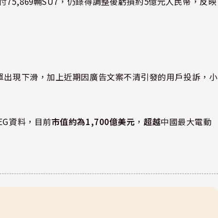
付75,869輛SU7，仍錄得調整後虧損約5億元人民幣，反映
訂單出現下滑，加上近期因廣告文案不清引發的用戶投訴，小
EG資料，目前
市值約為1,700億美元
，
超越
中國最大電動