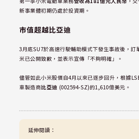
第一季小米電動車業務
營收為181億元人民幣
，交
新事業體初期仍處於投資期。
市值超越比亞迪
3月底SU7於高速行駛輔助模式下發生事故後，
米已公開致歉，並表示宣傳「不夠明確」。
儘管如此小米股價自4月以來已逐步回升，根據LS
車製造商
比亞迪
(002594-SZ)的1,610億美元。
延伸閱讀：