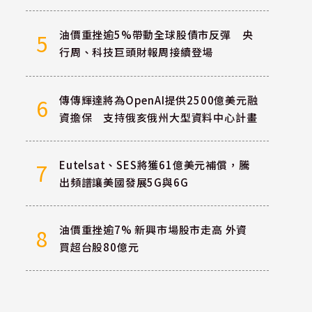
油價重挫逾5%帶動全球股債市反彈 央
5
行周、科技巨頭財報周接續登場
傳傳輝達將為OpenAI提供2500億美元融
6
資擔保 支持俄亥俄州大型資料中心計畫
Eutelsat、SES將獲61億美元補償，騰
7
出頻譜讓美國發展5G與6G
油價重挫逾7% 新興市場股市走高 外資
8
買超台股80億元