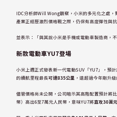
IDC分析師Will Wong觀察，小米的多元化之處
產業正經歷激烈價格戰之際，仍保有高度彈性與
並表示：「與其說小米是手機或電動車製造商，
新款電動車YU7登場
小米上週正式發表新一代電動SUV「YU7」，預
的續航里程最長
可達835公里
，遠超過今年剛升級的M
儘管價格尚未公開，公司暗示其高階配置預計將比Tesla 
幣）高出6至7萬元人民幣，意味YU7將
直攻30萬