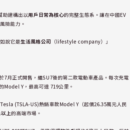
，幫助建構出以
用戶日常為核心
的完整生態系。讓在中國EV
抗風險能力。
不如說它是
生活風格公司
（lifestyle company）」
計於7月正式開售，繼SU7後的第二款電動車產品。每次充電
odel Y，最高可達 719公里。
(TSLA-US)熱銷車款Model Y（起價26.35萬元人民
元以上
的高端市場。