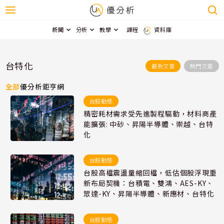
新聞
分析
教學
課程
資料庫
台特化
最新文章
熱門文章
全部
優分析
鉅亨網
台股動態
精密耗材需求受先進製程驅動，材料商產
能擴張: 中砂、昇陽半導體、崇越、台特
化
台股動態
台股高檔震盪量縮回檔，低估個股浮現重
新布局契機：台積電、雙鴻、AES-KY、
眾達-KY、昇陽半導體、新應材、台特化
台股動態