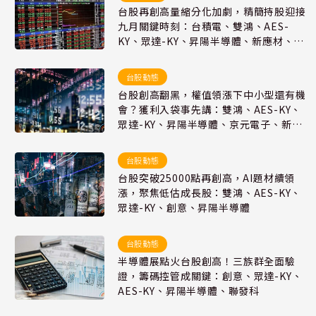
台股再創高量縮分化加劇，精簡持股迎接
九月關鍵時刻：台積電、雙鴻、AES-
KY、眾達-KY、昇陽半導體、新應材、台
特化
台股動態
台股創高翻黑，權值領漲下中小型還有機
會？獲利入袋事先講：雙鴻、AES-KY、
眾達-KY、昇陽半導體、京元電子、新應
材、台特化
台股動態
台股突破25000點再創高，AI題材續領
漲，聚焦低估成長股：雙鴻、AES-KY、
眾達-KY、創意、昇陽半導體
台股動態
半導體展點火台股創高！三族群全面驗
證，籌碼控管成關鍵：創意、眾達-KY、
AES-KY、昇陽半導體、聯發科