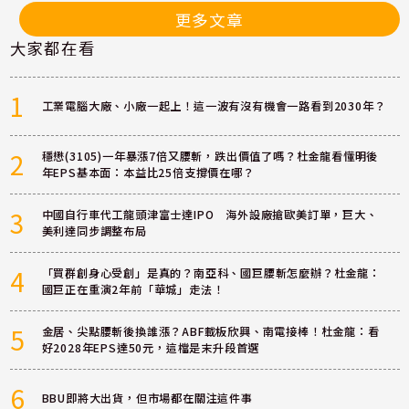
更多文章
大家都在看
1
工業電腦大廠、小廠一起上！這一波有沒有機會一路看到2030年？
2
穩懋(3105)一年暴漲7倍又腰斬，跌出價值了嗎？杜金龍看懂明後
年EPS基本面：本益比25倍支撐價在哪？
3
中國自行車代工龍頭津富士達IPO 海外設廠搶歐美訂單，巨大、
美利達同步調整布局
4
「買群創身心受創」是真的？南亞科、國巨腰斬怎麼辦？杜金龍：
國巨正在重演2年前「華城」走法！
5
金居、尖點腰斬後換誰漲？ABF載板欣興、南電接棒！杜金龍：看
好2028年EPS達50元，這檔是末升段首選
6
BBU即將大出貨，但市場都在關注這件事