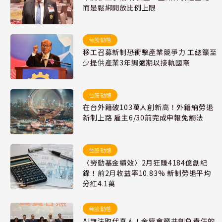
而是鬆綁開放比例上限
台股動態
移工召募新制恐衝擊產業競爭力 工總籲至
少提供產業3年調適期以接軌國際
台股動態
在台外籍破103萬人創新高！外籍納勞退
新制上路 雇主6/30前完成申報免觸法
台股動態
〈勞動基金績效〉2月狂賺4184億創紀
錄！前2月收益率10.83% 新制勞退平均
分紅4.1萬
台股動態
AI無法取代真人！金管會籲共創負責任的