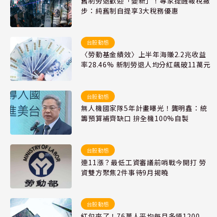
舊制勞退歡迎「變新」！專家提醒報稅撇
步：純舊制自提享3大稅務優惠
台股動態
〈勞動基金績效〉上半年海賺2.2兆收益
率28.46% 新制勞退人均分紅飆破11萬元
台股動態
無人機國家隊5年計畫曝光！龔明鑫：統
籌預算補齊缺口 拚全機100%自製
台股動態
連11漲？最低工資審議前哨戰今開打 勞
資雙方聚焦2件事待9月揭曉
台股動態
紅包來了！76萬人平均每月多領1200