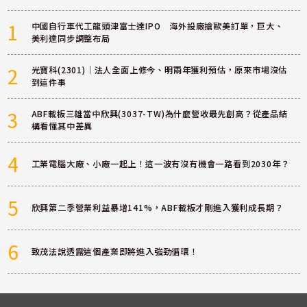
1
中國自行車代工龍頭津富士達IPO 海外設廠搶歐美訂單，巨大、
美利達同步調整布局
2
光寶科(2301)｜法人全面上修今、明兩年獲利預估，原來市場沒估
到這件事
3
ABF載板三雄當中欣興(3037-TW)為什麼營收最先創高？從產品結
構看懂其中差異
4
工業電腦大廠、小廠一起上！這一波有沒有機會一路看到2030年？
5
欣興第二季營業利益暴增141%，ABF載板才剛進入獲利成長期？
6
致茂法說透露這個產業即將進入強勁循環！