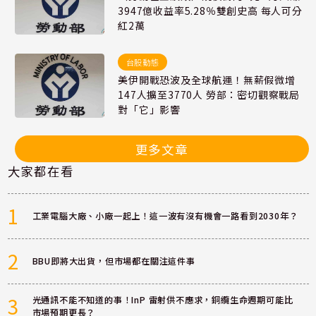
3947億收益率5.28％雙創史高 每人可分
紅2萬
台股動態
美伊開戰恐波及全球航運！無薪假微增
147人擴至3770人 勞部：密切觀察戰局
對「它」影響
更多文章
大家都在看
1
工業電腦大廠、小廠一起上！這一波有沒有機會一路看到2030年？
2
BBU即將大出貨，但市場都在關注這件事
3
光通訊不能不知道的事！InP 雷射供不應求，銅纜生命週期可能比
市場預期更長？