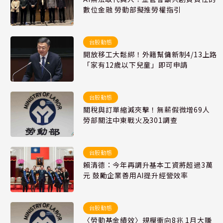
數位金融 勞動部擬推勞權指引
台股動態
開放移工大鬆綁！外籍幫傭新制4/13上路
「家有12歲以下兒童」即可申請
台股動態
關稅與訂單縮減夾擊！無薪假微增69人
勞部關注中東戰火及301調查
台股動態
賴清德：今年再調升基本工資將超過3萬
元 鼓勵企業善用AI提升經營效率
台股動態
〈勞動基金績效〉規模衝向8兆 1月大賺