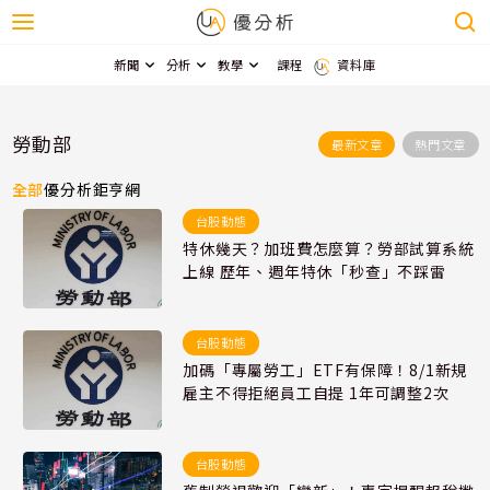
新聞
分析
教學
課程
資料庫
勞動部
最新文章
熱門文章
全部
優分析
鉅亨網
台股動態
特休幾天？加班費怎麼算？勞部試算系統
上線 歷年、週年特休「秒查」不踩雷
台股動態
加碼「專屬勞工」ETF有保障！8/1新規
雇主不得拒絕員工自提 1年可調整2次
台股動態