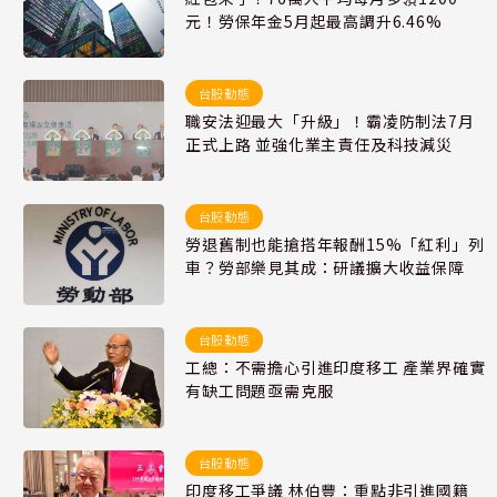
元！勞保年金5月起最高調升6.46%
台股動態
職安法迎最大「升級」！霸凌防制法7月
正式上路 並強化業主責任及科技減災
台股動態
勞退舊制也能搶搭年報酬15%「紅利」列
車？勞部樂見其成：研議擴大收益保障
台股動態
工總：不需擔心引進印度移工 產業界確實
有缺工問題亟需克服
台股動態
印度移工爭議 林伯豐：重點非引進國籍