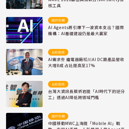
核工具
國際新聞
AI Agents將引爆下一波資本支出？國際
機構：AI基礎建設仍是最大贏家
台股動態
AI需求夯 繼電器廠松川AI DC類產品營收
大增8成 占比提高至17%
台股動態
台灣大資訊長蔡祈岩提「AI時代下的逆分
工」透過AI降低跨領域門檻
國際新聞
中國移動MWC上海提「Mobile AI」戰