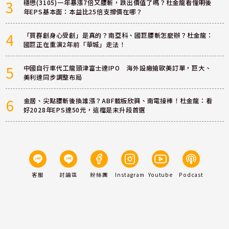
3
穩懋(3105)一年暴漲7倍又腰斬，跌出價值了嗎？杜金龍看懂明後
年EPS基本面：本益比25倍支撐價在哪？
4
「買群創身心受創」是真的？南亞科、國巨腰斬怎麼辦？杜金龍：
國巨正在重演2年前「華城」走法！
5
中國自行車代工龍頭津富士達IPO 海外設廠搶歐美訂單，巨大、
美利達同步調整布局
6
金居、尖點腰斬後換誰漲？ABF載板欣興、南電接棒！杜金龍：看
好2028年EPS達50元，這檔是末升段首選
客服
討論區
粉絲團
Instagram
Youtube
Podcast