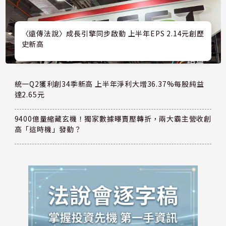
〈遠傳法說〉成長引擎同步啟動 上半年EPS 2.14元創歷
史新高
統一Q2獲利創34季新高 上半年淨利大增36.37%每股純益
達2.65元
9400億量縮藏玄機！獨家數據曝賣壓轉折，兩大霸主營收創
高「這時機」發動？