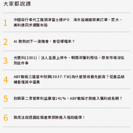
大家都說讚
1
中國自行車代工龍頭津富士達IPO 海外設廠搶歐美訂單，巨大、
美利達同步調整布局
2
AI 散熱的下一波機會，會從哪裡來？
3
光寶科(2301)｜法人全面上修今、明兩年獲利預估，原來市場沒估
到這件事
4
ABF載板三雄當中欣興(3037-TW)為什麼營收最先創高？從產品結
構看懂其中差異
5
欣興第二季營業利益暴增141%，ABF載板才剛進入獲利成長期？
6
致茂法說透露這個產業即將進入強勁循環！