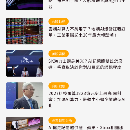
略 布局AI手機、人形機器人與Agent平
台
台股動態
雲端AI算力不夠用了？地端AI爆發狂吸訂
單，工業電腦迎來10年最大轉型潮！
美股要聞
SK海力士還是美光？AI記憶體雙雄怎麼
選，答案取決於你對AI景氣的樂觀程度
台股動態
2027科技預算1823億元史上最高 國科
會：加碼AI算力、帶動中小微企業轉型AI
化
產業趨勢分析
AI搶走記憶體供應 蘋果、Xbox相繼漲