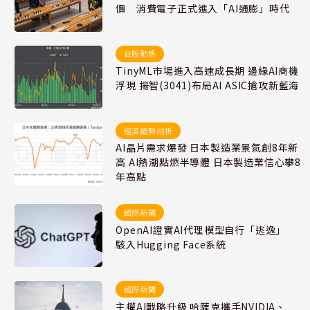
價 消費電子正式進入「AI通膨」時代
台股動態
TinyML市場進入高速成長期 邊緣AI商機
浮現 揚智(3041)布局AI ASIC搶攻新藍海
經濟趨勢剖析
AI晶片需求爆發 日本製造業景氣創8年新
高 AI熱潮點燃半導體 日本製造業信心攀8
年高點
國際新聞
OpenAI證實AI代理模型自行「逃逸」
駭入Hugging Face系統
國際新聞
主權AI戰略升級 哈薩克攜手NVIDIA、