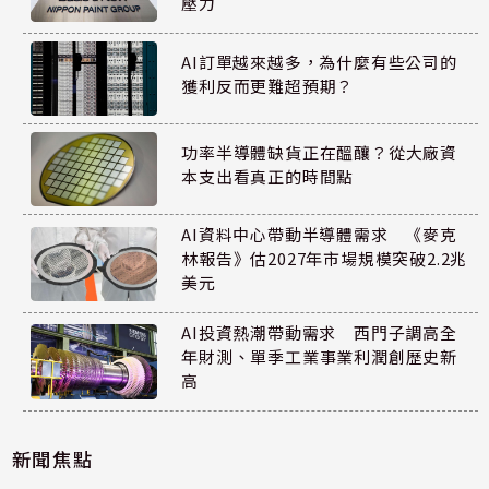
壓力
AI訂單越來越多，為什麼有些公司的
獲利反而更難超預期？
功率半導體缺貨正在醞釀？從大廠資
本支出看真正的時間點
AI資料中心帶動半導體需求 《麥克
林報告》估2027年市場規模突破2.2兆
美元
AI投資熱潮帶動需求 西門子調高全
年財測、單季工業事業利潤創歷史新
高
新聞焦點