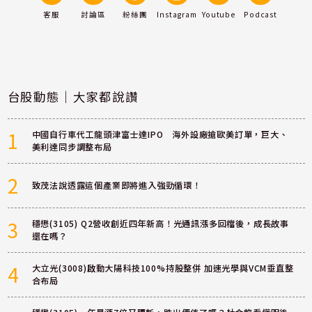
客服
討論區
粉絲團
Instagram
Youtube
Podcast
台股動態｜大家都說讚
1
中國自行車代工龍頭津富士達IPO 海外設廠搶歐美訂單，巨大、
美利達同步調整布局
2
致茂法說透露這個產業即將進入強勁循環！
3
穩懋(3105) Q2營收創近四年新高！光通訊漲多回檔後，成長故事
還在嗎？
4
大立光(3008)啟動大陽科技100%持股整併 加速光學與VCM垂直整
合布局