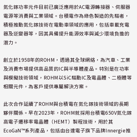
氮化鎵功率元件目前已廣泛應用於AC電源轉接器、伺服器
電源等消費與工業領域。台積電作為綠色製造的先驅者，
積極推動氮化鎵技術在電動車領域的應用，包括車載充電
器及逆變器等，因其具備提升能源效率與減少環境負擔的
潛力。
創立於1958年的ROHM，透過其全球網絡，為汽車、工業
及消費市場提供高品質的IC與半導體產品。特別是在功率
與模擬技術領域，ROHM以SiC驅動IC及電晶體、二極體等
相關元件，為客戶提供專屬解決方案。
此次合作延續了ROHM與台積電在氮化鎵技術領域的長期
夥伴關係。早在2023年，ROHM就採用台積電650V氮化鎵
高電子遷移率電晶體（HEMT）製程技術，用於其
EcoGaN™系列產品，包括由台達電子旗下品牌Innergie推