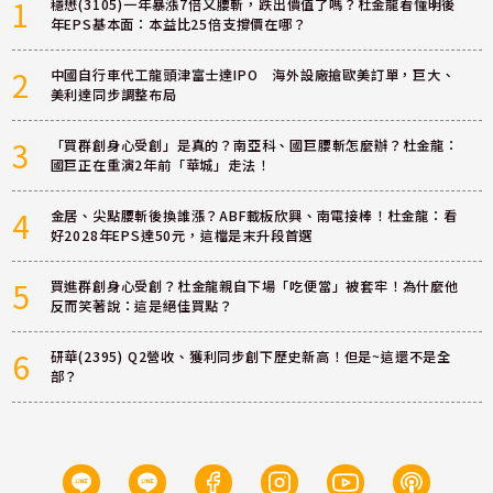
1
穩懋(3105)一年暴漲7倍又腰斬，跌出價值了嗎？杜金龍看懂明後
年EPS基本面：本益比25倍支撐價在哪？
2
中國自行車代工龍頭津富士達IPO 海外設廠搶歐美訂單，巨大、
美利達同步調整布局
3
「買群創身心受創」是真的？南亞科、國巨腰斬怎麼辦？杜金龍：
國巨正在重演2年前「華城」走法！
4
金居、尖點腰斬後換誰漲？ABF載板欣興、南電接棒！杜金龍：看
好2028年EPS達50元，這檔是末升段首選
5
買進群創身心受創？杜金龍親自下場「吃便當」被套牢！為什麼他
反而笑著說：這是絕佳買點？
6
研華(2395) Q2營收、獲利同步創下歷史新高！但是~這還不是全
部？