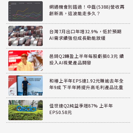
網通機會別錯過！中磊(5388)營收再
創新高，這波能走多久？
台灣7月出口年增32.9%，低於預期
AI需求續強但成長動能放緩
邑錡Q2轉盈上半年每股虧損0.3元 續
投入AI視覺產品開發
和椿上半年EPS達1.92元賺逾去年全
年9成 下半年將提升高毛利產品比重
佳世達Q2純益季增87% 上半年
EPS0.58元