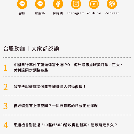
客服
討論區
粉絲團
Instagram
Youtube
Podcast
台股動態｜大家都說讚
1
中國自行車代工龍頭津富士達IPO 海外設廠搶歐美訂單，巨大、
美利達同步調整布局
2
致茂法說透露這個產業即將進入強勁循環！
3
佳必琪還有上修空間？一個被忽略的訊號正在浮現
4
網通機會別錯過！中磊(5388)營收再創新高，這波能走多久？