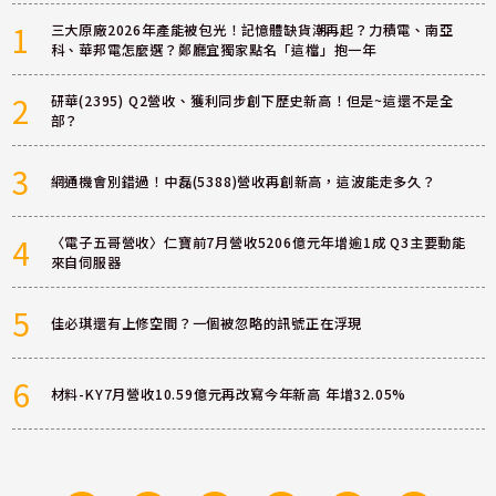
1
三大原廠2026年產能被包光！記憶體缺貨潮再起？力積電、南亞
科、華邦電怎麼選？鄭廳宜獨家點名「這檔」抱一年
2
研華(2395) Q2營收、獲利同步創下歷史新高！但是~這還不是全
部？
3
網通機會別錯過！中磊(5388)營收再創新高，這波能走多久？
4
〈電子五哥營收〉仁寶前7月營收5206億元年增逾1成 Q3主要動能
來自伺服器
5
佳必琪還有上修空間？一個被忽略的訊號正在浮現
6
材料-KY7月營收10.59億元再改寫今年新高 年增32.05%