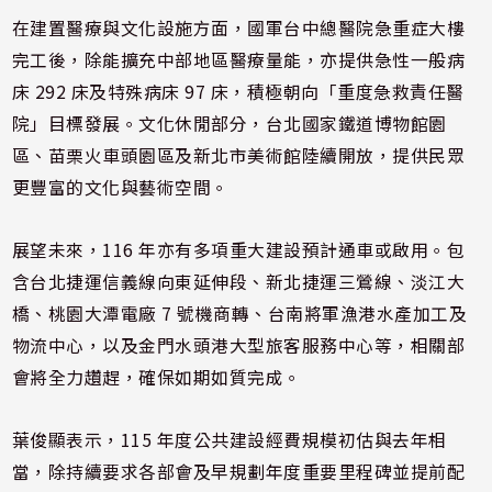
在建置醫療與文化設施方面，國軍台中總醫院急重症大樓
完工後，除能擴充中部地區醫療量能，亦提供急性一般病
床 292 床及特殊病床 97 床，積極朝向「重度急救責任醫
院」目標發展。文化休閒部分，台北國家鐵道博物館園
區、苗栗火車頭園區及新北市美術館陸續開放，提供民眾
更豐富的文化與藝術空間。
展望未來，116 年亦有多項重大建設預計通車或啟用。包
含台北捷運信義線向東延伸段、新北捷運三鶯線、淡江大
橋、桃園大潭電廠 7 號機商轉、台南將軍漁港水產加工及
物流中心，以及金門水頭港大型旅客服務中心等，相關部
會將全力趲趕，確保如期如質完成。
葉俊顯表示，115 年度公共建設經費規模初估與去年相
當，除持續要求各部會及早規劃年度重要里程碑並提前配