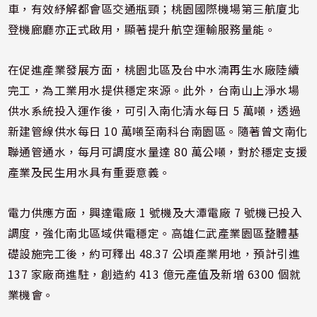
車，有效紓解都會區交通瓶頸；桃園國際機場第三航廈北
登機廊廳亦正式啟用，顯著提升航空運輸服務量能。
在促進產業發展方面，桃園北區及台中水湳再生水廠陸續
完工，為工業用水提供穩定來源。此外，台南山上淨水場
供水系統投入運作後，可引入南化清水每日 5 萬噸，透過
新建管線供水每日 10 萬噸至南科台南園區。隨著曾文南化
聯通管通水，每月可調度水量達 80 萬公噸，對於穩定支援
產業及民生用水具有重要意義。
電力供應方面，興達電廠 1 號機及大潭電廠 7 號機已投入
調度，強化南北區域供電穩定。高雄仁武產業園區整體基
礎設施完工後，約可釋出 48.37 公頃產業用地，預計引進
137 家廠商進駐，創造約 413 億元產值及新增 6300 個就
業機會。