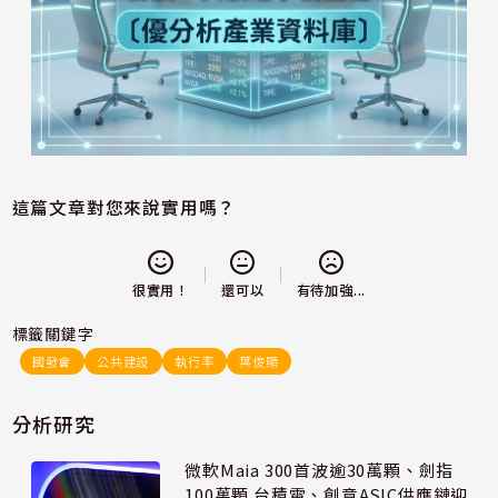
這篇文章對您來說實用嗎？
還可以
很實用！
有待加強...
標籤關鍵字
國發會
公共建設
執行率
葉俊顯
分析研究
微軟Maia 300首波逾30萬顆、劍指
100萬顆 台積電、創意ASIC供應鏈迎