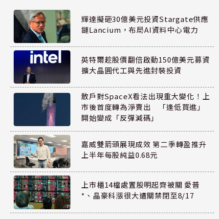
輝達擬砸30億美元投資Stargate供應
鏈Lancium，布局AI資料中心電力
英特爾趁股價翻倍啟動150億美元募資
擴大晶圓代工與先進封裝投資
散戶對SpaceX看法出現重大變化！上
市後首度轉為淨賣出 「逢低買進」
開始變成「反彈減碼」
嘉威雙箭頭展現成效 第二季轉盈推升
上半年每股純益0.68元
上市櫃14檔處置股明起齊被關 愛普
*、晶豪科漲很大遭關禁閉至8/17