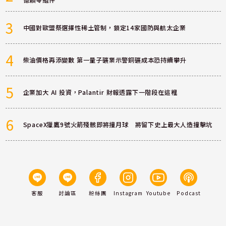
3
中國對歐盟祭選擇性稀土管制，鎖定14家國防與航太企業
4
柴油價格再添變數 第一量子礦業示警銅礦成本恐持續攀升
5
企業加大 AI 投資，Palantir 財報透露下一階段在這裡
6
SpaceX獵鷹9號火箭殘骸即將撞月球 將留下史上最大人造撞擊坑
客服
討論區
粉絲團
Instagram
Youtube
Podcast