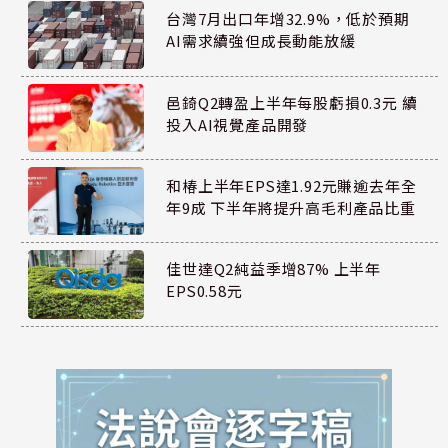
台灣7月出口年增32.9%，低於預期
AI需求續強但成長動能放緩
邑錡Q2轉盈上半年每股虧損0.3元 續
投入AI視覺產品開發
和椿上半年EPS達1.92元賺逾去年全
年9成 下半年將提升高毛利產品比重
佳世達Q2純益季增87% 上半年
EPS0.58元