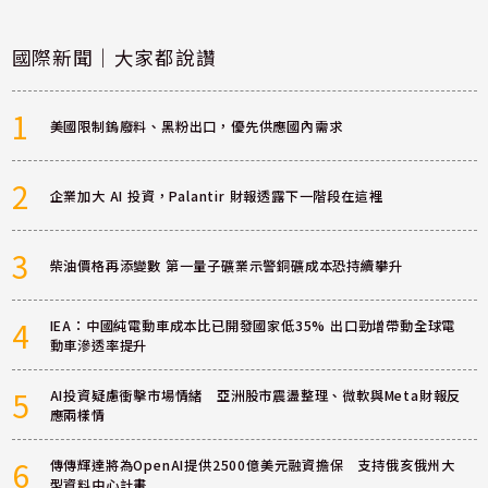
國際新聞｜大家都說讚
1
美國限制鎢廢料、黑粉出口，優先供應國內需求
2
企業加大 AI 投資，Palantir 財報透露下一階段在這裡
3
柴油價格再添變數 第一量子礦業示警銅礦成本恐持續攀升
4
IEA：中國純電動車成本比已開發國家低35% 出口勁增帶動全球電
動車滲透率提升
5
AI投資疑慮衝擊市場情緒 亞洲股市震盪整理、微軟與Meta財報反
應兩樣情
6
傳傳輝達將為OpenAI提供2500億美元融資擔保 支持俄亥俄州大
型資料中心計畫