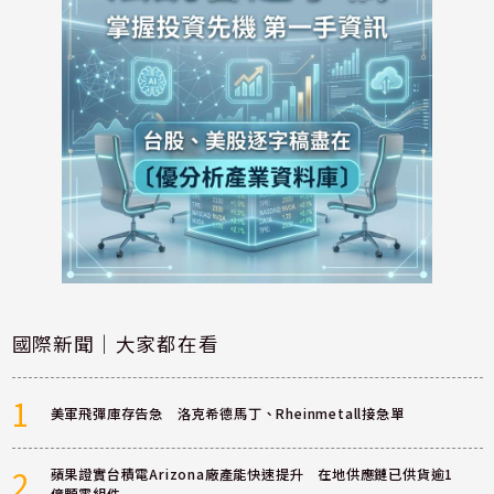
國際新聞｜大家都在看
1
美軍飛彈庫存告急 洛克希德馬丁、Rheinmetall接急單
2
蘋果證實台積電Arizona廠產能快速提升 在地供應鏈已供貨逾1
億顆零組件