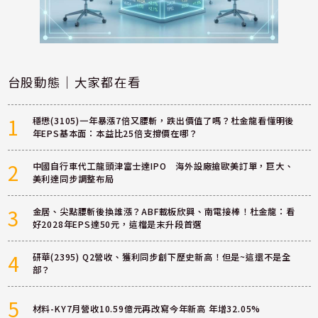
台股動態｜大家都在看
1
穩懋(3105)一年暴漲7倍又腰斬，跌出價值了嗎？杜金龍看懂明後
年EPS基本面：本益比25倍支撐價在哪？
2
中國自行車代工龍頭津富士達IPO 海外設廠搶歐美訂單，巨大、
美利達同步調整布局
3
金居、尖點腰斬後換誰漲？ABF載板欣興、南電接棒！杜金龍：看
好2028年EPS達50元，這檔是末升段首選
4
研華(2395) Q2營收、獲利同步創下歷史新高！但是~這還不是全
部？
5
材料-KY7月營收10.59億元再改寫今年新高 年增32.05%