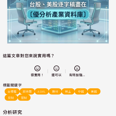
這篇文章對您來說實用嗎？
還可以
很實用！
有待加強...
標籤關鍵字
台積電
英特爾
ASML
應材
稀土
中國
美國
反制
管制
分析研究