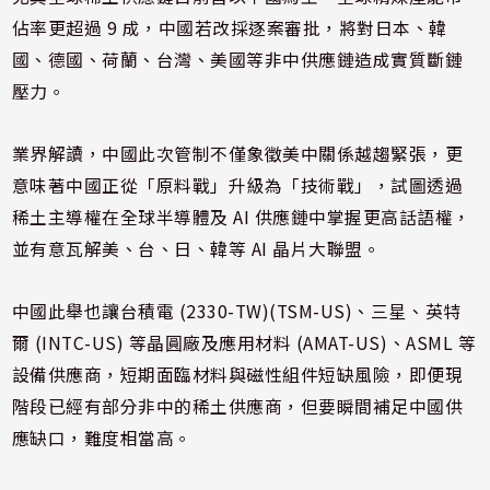
佔率更超過 9 成，中國若改採逐案審批，將對日本、韓
國、德國、荷蘭、台灣、美國等非中供應鏈造成實質斷鏈
壓力。
業界解讀，中國此次管制不僅象徵美中關係越趨緊張，更
意味著中國正從「原料戰」升級為「技術戰」，試圖透過
稀土主導權在全球半導體及 AI 供應鏈中掌握更高話語權，
並有意瓦解美、台、日、韓等 AI 晶片大聯盟。
中國此舉也讓台積電 (2330-TW)(TSM-US)、三星、英特
爾 (INTC-US) 等晶圓廠及應用材料 (AMAT-US)、ASML 等
設備供應商，短期面臨材料與磁性組件短缺風險，即便現
階段已經有部分非中的稀土供應商，但要瞬間補足中國供
應缺口，難度相當高。