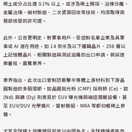
稀土成分占比達 0.1% 以上，或涉及稀土開採、冶煉分離、
金屬冶煉、磁材製造、二次資源回收等技術，均須取得商
務部核發的許可證。
此外，公告更明定，對軍事用戶、受控制名單企業及具軍
事或 AI 潛在用途，如 14 奈米及以下邏輯晶片、256 層以
上記憶體晶片、相關製造與測試設備的出口申請，將採逐
案審批，震驚業界。
業界指出，此次出口管制恐衝擊半導體上游材料到下游晶
圓製造的多個環節，如晶圓拋光粉 (CMP) 採用鈰 (Ce)、釹
(Nd) 與鏑 (Dy) 則常見於 EUV 曝光機與磁控濺鍍設備，甚
至 EUV/DUV 光學鏡片、雷射模組、MRA 等都仰賴稀土摻
雜。
尤其全球稀土供應鏈目前皆以中國為主，全球精煉產能市