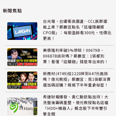
新聞焦點
台光電、台燿衝高震盪…CCL族群還
能上車？鄭廳宜點名「這檔隱藏版
CPO股」：每股盈餘看300元，性價比
更高！
美債殖利率破5%慘賠！00679B、
00687B該砍嗎？鄭廳宜：1張都別
賣！看懂「這關鍵」錢是等出來的！
新應材(4749)從1220摔到647元能撿
嗎？億元教授」鄭廳宜：我1張都沒賣
還加碼認購？親揭下半年重倉秘密！
希捷財報爆發、黃仁勳欽點加持！大
洗盤後籌碼重整，億元教授點名這檔
「HDD+機器人」概念股下半年雙引
擎全開