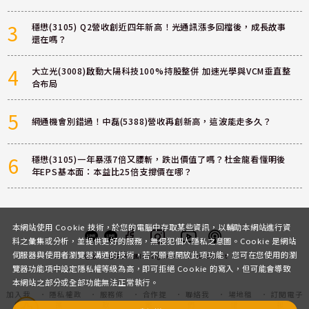
3
穩懋(3105) Q2營收創近四年新高！光通訊漲多回檔後，成長故事
還在嗎？
4
大立光(3008)啟動大陽科技100%持股整併 加速光學與VCM垂直整
合布局
5
網通機會別錯過！中磊(5388)營收再創新高，這波能走多久？
6
穩懋(3105)一年暴漲7倍又腰斬，跌出價值了嗎？杜金龍看懂明後
年EPS基本面：本益比25倍支撐價在哪？
本網站使用 Cookie 技術，於您的電腦中存取某些資訊，以輔助本網站進行資
料之彙集或分析，並提供更好的服務，無侵犯個人隱私之意圖。Cookie 是網站
伺服器與使用者瀏覽器溝通的技術，若不願意開放此項功能，您可在您使用的瀏
客服
討論區
粉絲團
Instagram
Youtube
Podcast
覽器功能項中設定隱私權等級為高，即可拒絕 Cookie 的寫入，但可能會導致
本網站之部分或全部功能無法正常執行。
加入我
隱私權政
服務條
合作提
聯絡我
場地租
訂閱電子
們
策
款
案
們
借
報