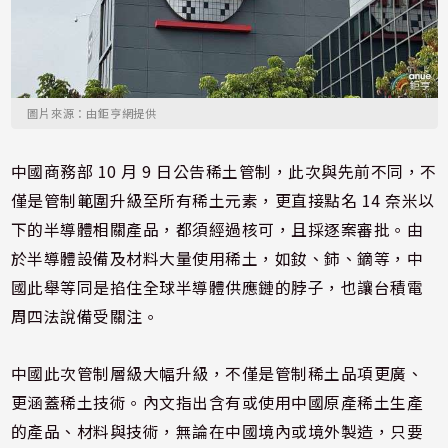
圖片來源：由鉅亨網提供
中國商務部 10 月 9 日公告稀土管制，此次與先前不同，不
僅是管制範圍升級至所有稀土元素，更直接點名 14 奈米以
下的半導體相關產品，都須經過核可，且採逐案審批。由
於半導體設備及材料大量使用稀土，如釹、鈰、鏑等，中
國此舉等同是掐住全球半導體供應鏈的脖子，也讓台積電
周四法說備受關注。
中國此次管制層級大幅升級，不僅是管制稀土品項更廣、
更涵蓋稀土技術。內文指出含有或使用中國原產稀土生產
的產品、材料與技術，無論在中國境內或境外製造，只要