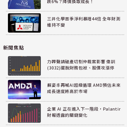
跌6%？降價換取成長！
三井化學首季淨利暴增44倍 全年財測
維持不變
新聞焦點
力韡聲請破產切割仲裁案影響 偉訓
(3032)擺脫財務包袱、股價攻漲停
蘇姿丰再喊AI超級循環 AMD預估未來
成長速度將高於市場
企業 AI 正在進入下一階段，Palantir
財報透露的關鍵變化