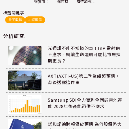
還可以
很實用！
有待加強...
標籤關鍵字
量子電腦
AI伺服器
分析研究
光通訊不能不知道的事！InP 雷射供
不應求，銅纜生命週期可能比市場預
期更長？
AXT(AXTI-US)第二季業績超預期，
背後透露這件事
Samsung SDI全力衝刺全固態電池產
能 2028年後產能恐供不應求
諾和諾德財報優於預期 為何股價仍大