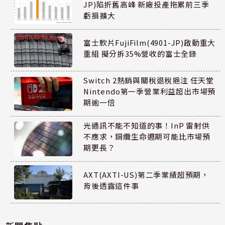
JP)陷折舊高峰 新廠投產拖累前三季
虧損擴大
富士軟片FujiFilm(4901-JP)啟動重大
重組 擬分拆35%營收的富士全錄
Switch 2熱銷與關稅退稅挹注 任天堂
Nintendo第一季營業利益超出市場預
期逾一倍
光通訊不能不知道的事！InP 雷射供
不應求，銅纜生命週期可能比市場預
期更長？
AXT(AXTI-US)第二季業績超預期，
背後透露這件事