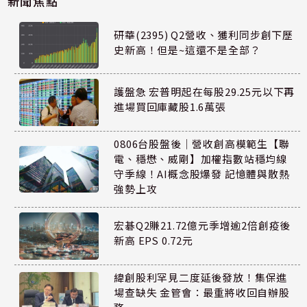
新聞焦點
研華(2395) Q2營收、獲利同步創下歷
史新高！但是~這還不是全部？
護盤急 宏普明起在每股29.25元以下再
進場買回庫藏股1.6萬張
0806台股盤後｜營收創高模範生【聯
電、穩懋、威剛】加權指數站穩均線
守季線！AI概念股爆發 記憶體與散熱
強勢上攻
宏碁Q2賺21.72億元季增逾2倍創疫後
新高 EPS 0.72元
緯創股利罕見二度延後發放！集保進
場查缺失 金管會：最重將收回自辦股