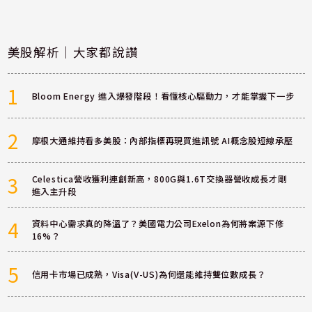
美股解析｜大家都說讚
1
Bloom Energy 進入爆發階段！看懂核心驅動力，才能掌握下一步
2
摩根大通維持看多美股：內部指標再現買進訊號 AI概念股短線承壓
3
Celestica營收獲利連創新高，800G與1.6T交換器營收成長才剛
進入主升段
4
資料中心需求真的降溫了？美國電力公司Exelon為何將案源下修
16%？
5
信用卡市場已成熟，Visa(V-US)為何還能維持雙位數成長？