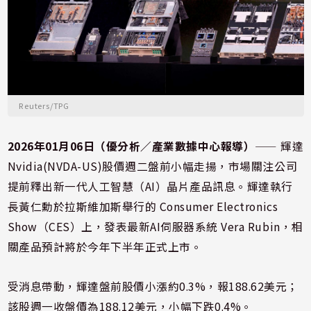
Reuters/TPG
2026年01月06日（優分析／產業數據中心報導）
⸺ 輝達
Nvidia(NVDA-US)
股價週二盤前小幅走揚，市場關注公司
提前釋出新一代人工智慧（AI）晶片產品訊息。輝達執行
長黃仁勳於拉斯維加斯舉行的
Consumer Electronics
Show
（CES）上，發表最新AI伺服器系統 Vera Rubin，相
關產品預計將於今年下半年正式上市。
受消息帶動，輝達盤前股價小漲約0.3%，報188.62美元；
該股週一收盤價為188.12美元，小幅下跌0.4%。