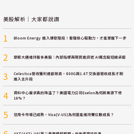
美股解析｜大家都說讚
1
Bloom Energy 進入爆發階段！看懂核心驅動力，才能掌握下一步
2
摩根大通維持看多美股：內部指標再現買進訊號 AI概念股短線承壓
3
Celestica營收獲利連創新高，800G與1.6T交換器營收成長才剛
進入主升段
4
資料中心需求真的降溫了？美國電力公司Exelon為何將案源下修
16%？
5
信用卡市場已成熟，Visa(V-US)為何還能維持雙位數成長？
6
AXT(AXTI-US)第二季業績超預期，背後透露這件事