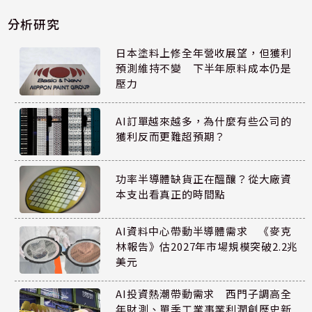
分析研究
日本塗料上修全年營收展望，但獲利
預測維持不變 下半年原料成本仍是
壓力
AI訂單越來越多，為什麼有些公司的
獲利反而更難超預期？
功率半導體缺貨正在醞釀？從大廠資
本支出看真正的時間點
AI資料中心帶動半導體需求 《麥克
林報告》估2027年市場規模突破2.2兆
美元
AI投資熱潮帶動需求 西門子調高全
年財測、單季工業事業利潤創歷史新