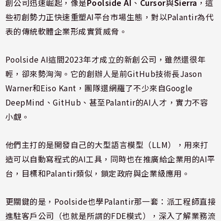
創公司迅速崛起，像是
Poolside AI
、
Cursor
與
Sierra
，這
些初創勢力正快速重塑AI平台市場生態，對以Palantir為代
表的傳統軟體企業形成實質威脅。
Poolside AI這間2023年才成立的新創公司，雖然還很年
輕，卻來勢洶洶。它的創辦人是前GitHub技術長Jason
Warner和Eiso Kant，團隊還網羅了不少來自Google
DeepMind、GitHub、甚至Palantir的AI人才，實力不容
小覷。
他們主打的是開發自己的大型語言模型（LLM），用來打
造可以自動寫程式的AI工具，同時也在推廣給企業用的AI平
台，目標和Palantir類似，鎖定政府與企業級應用。
更關鍵的是，Poolside也學Palantir那一套：派工程師直接
進駐客戶公司（也就是所謂的FDE模式），深入了解業務流