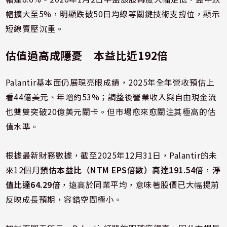
幅擴大至5%，明顯跌破50日均線等關鍵技術支撐位，顯示
短線賣壓沉重。
估值過高成隱憂 本益比近192倍
Palantir基本面仍展現亮眼成績，2025年全年營收預估上
看44億美元、年增約53%；調整後營業收入與自由現金流
也雙雙突破20億美元關卡。但市場愈來愈關注其極高的估
值水準。
根據最新財務數據，截至2025年12月31日，Palantir的未
來12個月
預估本益比（NTM EPS倍數）高達191.54倍
，
淨
值比達64.29倍
，遠高於同業平均，意味著股價已大幅提前
反映成長預期，容錯空間極小。