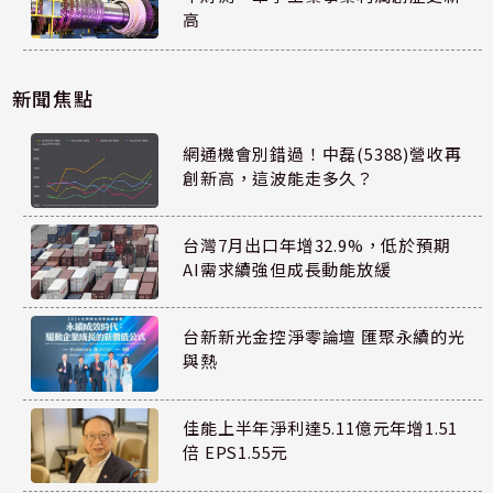
高
新聞焦點
網通機會別錯過！中磊(5388)營收再
創新高，這波能走多久？
台灣7月出口年增32.9%，低於預期
AI需求續強但成長動能放緩
台新新光金控淨零論壇 匯聚永續的光
與熱
佳能上半年淨利達5.11億元年增1.51
倍 EPS1.55元