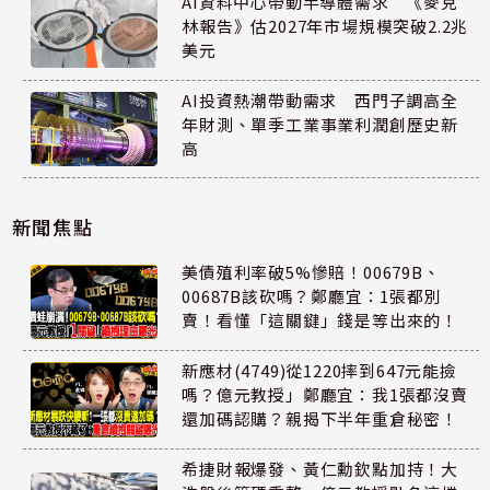
AI資料中心帶動半導體需求 《麥克
林報告》估2027年市場規模突破2.2兆
美元
AI投資熱潮帶動需求 西門子調高全
年財測、單季工業事業利潤創歷史新
高
新聞焦點
美債殖利率破5%慘賠！00679B、
00687B該砍嗎？鄭廳宜：1張都別
賣！看懂「這關鍵」錢是等出來的！
新應材(4749)從1220摔到647元能撿
嗎？億元教授」鄭廳宜：我1張都沒賣
還加碼認購？親揭下半年重倉秘密！
希捷財報爆發、黃仁勳欽點加持！大