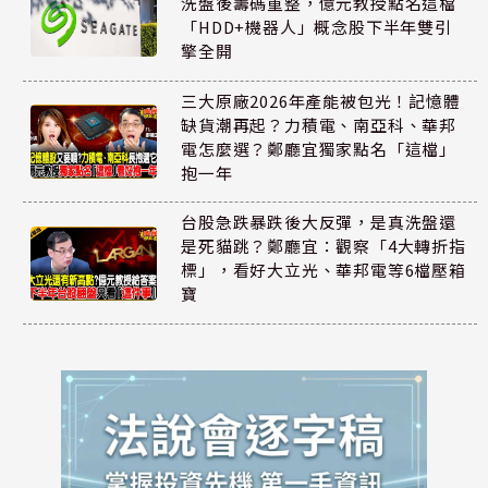
洗盤後籌碼重整，億元教授點名這檔
「HDD+機器人」概念股下半年雙引
擎全開
三大原廠2026年產能被包光！記憶體
缺貨潮再起？力積電、南亞科、華邦
電怎麼選？鄭廳宜獨家點名「這檔」
抱一年
台股急跌暴跌後大反彈，是真洗盤還
是死貓跳？鄭廳宜：觀察「4大轉折指
標」，看好大立光、華邦電等6檔壓箱
寶