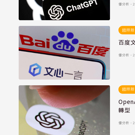
優分析
．
2
國際新
百度文
優分析
．
2
國際新
Ope
轉型
優分析
．
2