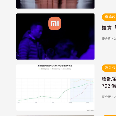
產業趨
證實「
優分析
．
2
海外個
騰訊第四季獲利
792
優分析
．
2