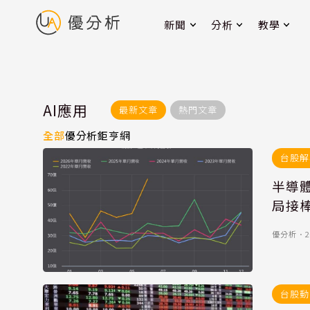
新聞
分析
教學
AI應用
最新文章
熱門文章
全部
優分析
鉅亨網
台股解
半導體
局接
優分析
．
2
台股動