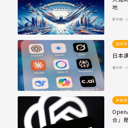
地
鉅亨網
．
2
國際新
日本調
優分析
．
2
美股要
Ope
合」壓