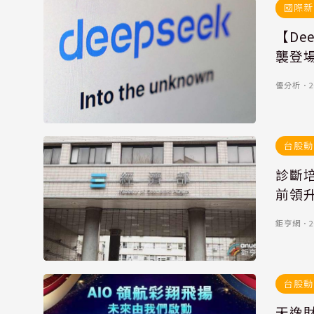
國際新
【De
襲登
優分析
．
2
台股動
診斷培
前領
鉅亨網
．
2
台股動
天逸財