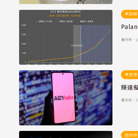
美股解
Pal
優分析
．
2
美股要
輝達擬
優分析
．
2
國際新