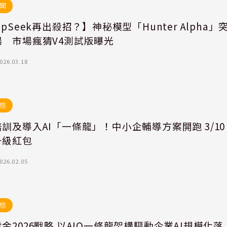
聞
epSeek再出殺招？】神秘模型「Hunter Alpha」
場 市場瘋猜V4測試版曝光
026.03.18
態
訓及導入AI「一條龍」！中小企輔導方案開跑 3/10
升級紅包
026.02.05
態
金2026戰略 以AIO一條龍架構驅動企業AI規模化落