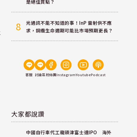
是絕佳買點？
光通訊不能不知道的事！InP 雷射供不應
8
求，銅纜生命週期可能比市場預期更長？
k
客服
討論區
粉絲團
Instagram
Youtube
Podcast
大家都說讚
中國自行車代工龍頭津富士達IPO 海外