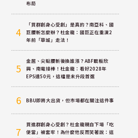
布局
「買群創身心受創」是真的？南亞科、國
4
巨腰斬怎麼辦？杜金龍：國巨正在重演2
年前「華城」走法！
金居、尖點腰斬後換誰漲？ABF載板欣
5
興、南電接棒！杜金龍：看好2028年
EPS達50元，這檔是末升段首選
6
BBU即將大出貨，但市場都在關注這件事
買進群創身心受創？杜金龍親自下場「吃
7
便當」被套牢！為什麼他反而笑著說：這