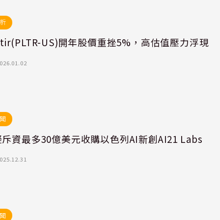
析
antir(PLTR-US)開年股價重挫5%，高估值壓力浮現
026.01.02
聞
斥資最多30億美元收購以色列AI新創AI21 Labs
025.12.31
聞