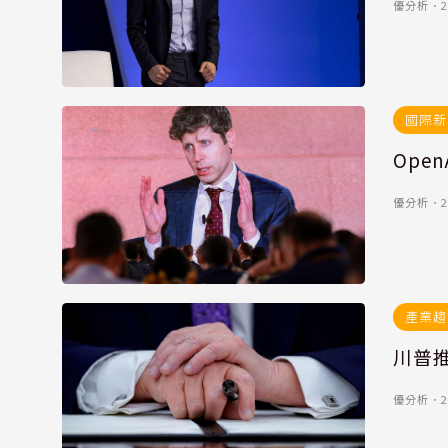
優分析
．
2
國際新
Open
優分析
．
2
產業趨
川普
優分析
．
2