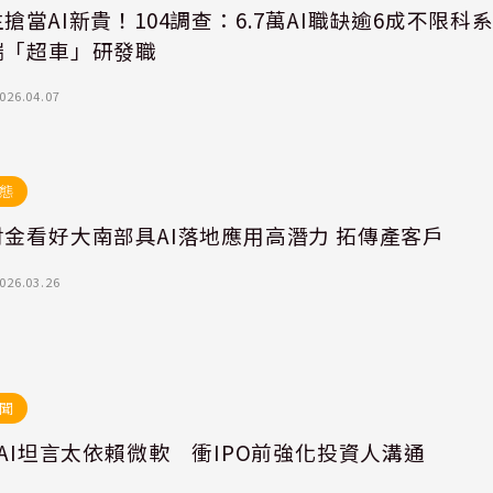
搶當AI新貴！104調查：6.7萬AI職缺逾6成不限科
端「超車」研發職
026.04.07
態
財金看好大南部具AI落地應用高潛力 拓傳產客戶
026.03.26
聞
nAI坦言太依賴微軟 衝IPO前強化投資人溝通