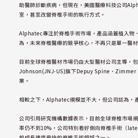
助醫師診斷疾病，但現在，美國醫療科技公司Alphatec
室，甚至改變脊椎手術的執行方式。
Alphatec專注於脊椎手術市場，產品涵蓋植入
為，未來脊椎醫療的競爭核心，不再只是單一醫
目前全球脊椎醫材市場仍由大型醫材公司主導，包括美敦力M
Johnson(JNJ-US)旗下Depuy Spine、Zimmer 
業。
相較之下，Alphatec規模並不大，但公司認為
公司引用研究機構數據表示，目前全球脊椎市場規模約1
率仍不到10%，公司特別看好側向脊椎手術（later
前成長速度最快的脊椎手術領域之一。