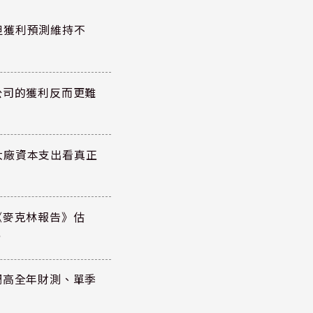
但獲利預測維持不
公司的獲利反而更難
大廠資本支出看真正
《麥克林報告》估
元
調高全年財測、單季