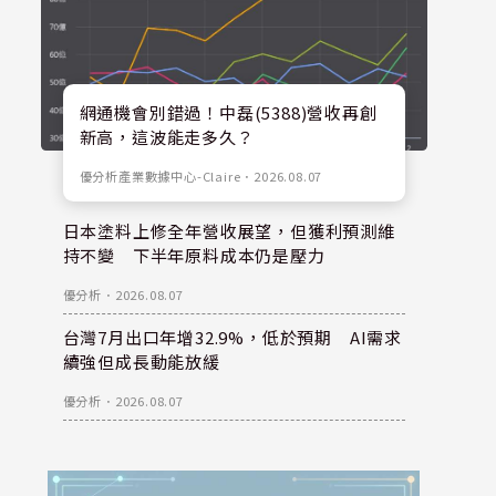
網通機會別錯過！中磊(5388)營收再創
新高，這波能走多久？
優分析產業數據中心-Claire
．
2026.08.07
日本塗料上修全年營收展望，但獲利預測維
持不變 下半年原料成本仍是壓力
優分析
．
2026.08.07
台灣7月出口年增32.9%，低於預期 AI需求
續強但成長動能放緩
優分析
．
2026.08.07