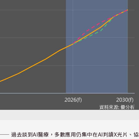
⸺ 過去談到AI醫療，多數應用仍集中在AI判讀X光片、協