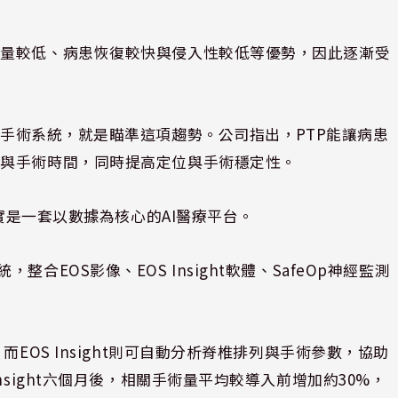
血量較低、病患恢復較快與侵入性較低等優勢，因此逐漸受
Psoas）手術系統，就是瞄準這項趨勢。公司指出，PTP能讓病患
身與手術時間，同時提高定位與手術穩定性。
其實是一套以數據為核心的AI醫療平台。
系統，整合EOS影像、EOS Insight軟體、SafeOp神經監測
EOS Insight則可自動分析脊椎排列與手術參數，協助
nsight六個月後，相關手術量平均較導入前增加約30%，