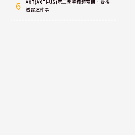
AXT(AXTI-US)第二季業績超預期，背後
6
透露這件事