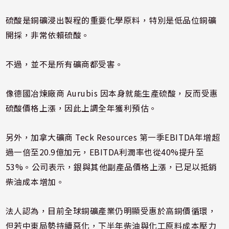
硫酸是銅礦浸出製程的重要化學原料，特別是低品位銅礦
開採，非常依賴硫酸。
不過，並不是所有礦商都受害。
像德國冶煉廠商 Aurubis 因本身就能生產硫酸，反而受惠
硫酸價格上漲，因此上調全年獲利預估。
另外，加拿大礦商 Teck Resources 第一季EBITDA年增超
過一倍至20.9億加元，EBITDA利潤率也從40%提升至
53%。公司表示，銀與其他副產品價格上漲，已足以抵銷
柴油成本增加。
法人認為，目前全球銅礦產業仍明顯受惠於高銅價循環，
但若中東局勢持續惡化，下半年柴油與化工原料成本壓力