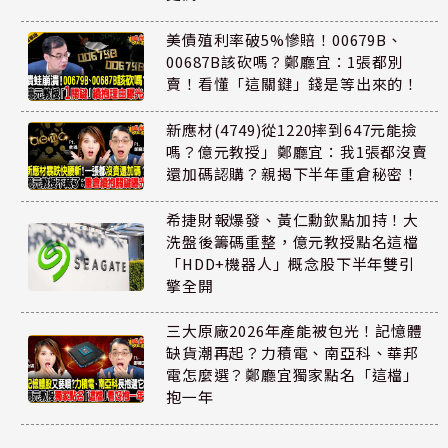
美債殖利率破5%慘賠！00679B、
00687B該砍嗎？鄭廳宜：1張都別
賣！看懂「這關鍵」錢是等出來的！
新應材(4749)從1220摔到647元能撿
嗎？億元教授」鄭廳宜：我1張都沒賣
還加碼認購？親揭下半年重倉秘密！
希捷財報爆發、黃仁勳欽點加持！大
洗盤後籌碼重整，億元教授點名這檔
「HDD+機器人」概念股下半年雙引
擎全開
三大原廠2026年產能被包光！記憶體
缺貨潮再起？力積電、南亞科、華邦
電怎麼選？鄭廳宜獨家點名「這檔」
抱一年