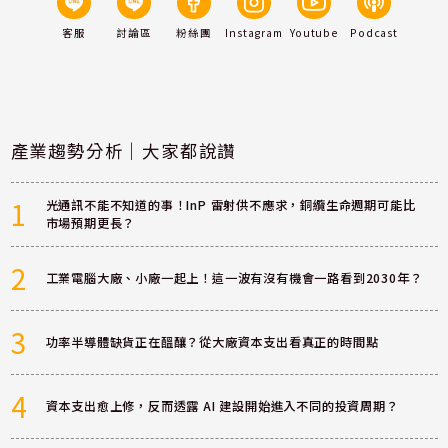
客服
討論區
粉絲團
Instagram
Youtube
Podcast
產業趨勢分析｜大家都說讚
1
光通訊不能不知道的事！InP 雷射供不應求，銅纜生命週期可能比
市場預期更長？
2
工業電腦大廠、小廠一起上！這一波有沒有機會一路看到2030年？
3
功率半導體缺貨正在醞釀？從大廠資本支出看真正的時間點
4
資本支出愈上修，反而透露 AI 建設開始進入不同的投資周期？