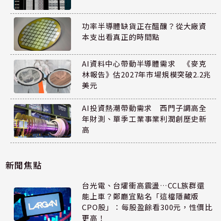
功率半導體缺貨正在醞釀？從大廠資
本支出看真正的時間點
AI資料中心帶動半導體需求 《麥克
林報告》估2027年市場規模突破2.2兆
美元
AI投資熱潮帶動需求 西門子調高全
年財測、單季工業事業利潤創歷史新
高
新聞焦點
台光電、台燿衝高震盪…CCL族群還
能上車？鄭廳宜點名「這檔隱藏版
CPO股」：每股盈餘看300元，性價比
更高！