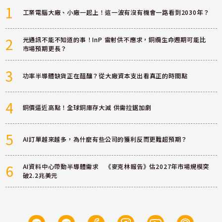
1
工業電腦大廠、小廠一起上！這一波有沒有機會一路看到2030年？
2
光通訊不能不知道的事！InP 雷射供不應求，銅纜生命週期可能比
市場預期更長？
3
功率半導體缺貨正在醞釀？從大廠資本支出看真正的時間點
4
銅價逼近高點！全球銅庫存大減 供需拉鋸加劇
5
AI訂單越來越多，為什麼有些公司的獲利反而更難超預期？
6
AI資料中心帶動半導體需求 《麥克林報告》估2027年市場規模突
破2.2兆美元