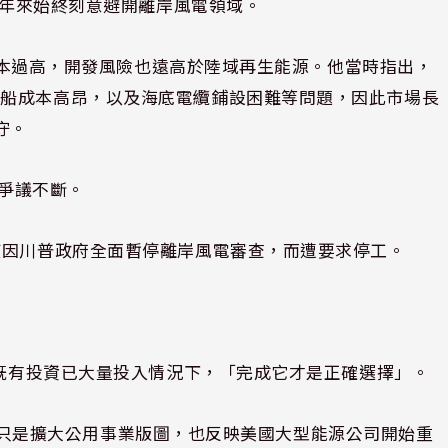
但多年來始終刻意避開離岸風電領域。
僅成本過高，開發風險也遠高於陸域再生能源。他當時指出，
工船成本高昂，以及海底電纜鋪設困難等問題，因此市場長
守。
也爭議不斷。
度因川普政府全面暫停離岸風電審查，而遭要求停工。
在既有投資已大量投入情況下，「完成它才是正確選擇」。
on，不只是擴大公用事業版圖，也反映美國大型能源公司開始重