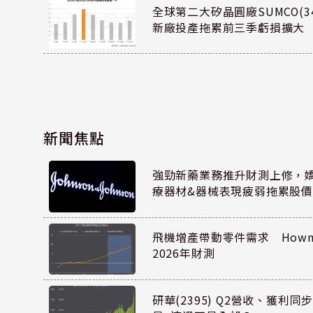
全球第二大矽晶圓廠SUMCO(34
新廠投產拖累前三季虧損擴大
新聞焦點
強勁新藥業務推升財測上修，嬌生
療器材&器械表現疲弱拖累股價
飛機增產帶動零件需求 Howmet
2026年財測
研華(2395) Q2營收、獲利