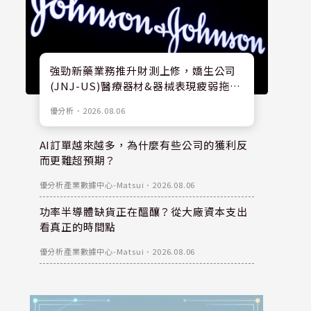
強勁新藥業務推升財測上修，嬌生公司
(JNJ-US)醫療器材&器械表現疲弱拖累
股價
優分析
．
2026.08.06
AI訂單越來越多，為什麼有些公司的獲利反
而更難超預期？
優分析產業數據中心-Matsui
．
2026.08.06
功率半導體缺貨正在醞釀？從大廠資本支出
看真正的時間點
優分析產業數據中心-Matsui
．
2026.08.06