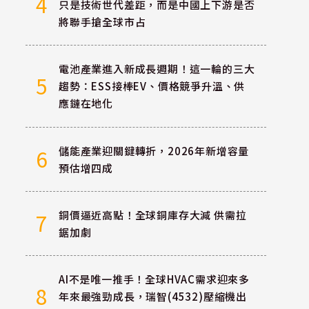
4
只是技術世代差距，而是中國上下游是否
將聯手搶全球市占
電池產業進入新成長週期！這一輪的三大
5
趨勢：ESS接棒EV、價格競爭升溫、供
應鏈在地化
儲能產業迎關鍵轉折，2026年新增容量
6
預估增四成
銅價逼近高點！全球銅庫存大減 供需拉
7
鋸加劇
AI不是唯一推手！全球HVAC需求迎來多
8
年來最強勁成長，瑞智(4532)壓縮機出