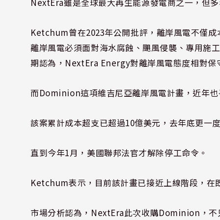
NextEra雖是全球最大再生能源發電商之一，
Ketchum曾在2023年公開批評，離岸風電不
離岸風電必須面對海水腐蝕、颶風侵襲、專用施
期認為，
NextEra Energy
對離岸風電態度相對保
而Dominion這項維吉尼亞離岸風電計畫，近年
該案累計成本超支已超過10億美元，去年底更一
直到今年1月，美國聯邦法官才解除停工命令。
Ketchum表示，目前該計畫已接近上線階段，
市場分析認為，NextEra此次收購Domini