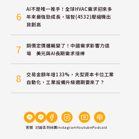
AI不是唯一推手！全球HVAC需求迎來多
6
年來最強勁成長，瑞智(4532)壓縮機出
貨創高
銅價定價邏輯變了！中國需求影響力退
7
場 美元與AI長期需求接棒
交易金額年增133%，大型資本卡位工業
8
自動化，工業設備升級週期要來了？
客服
討論區
粉絲團
Instagram
Youtube
Podcast