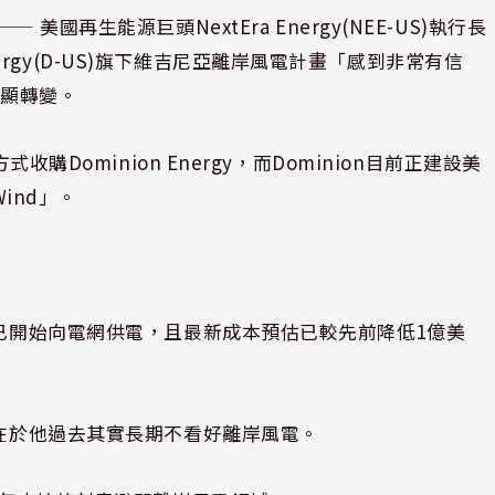
⸺ 美國再生能源巨頭
NextEra Energy(NEE-US)
執行長
rgy(D-US)
旗下維吉尼亞離岸風電計畫「感到非常有信
明顯轉變。
收購Dominion Energy，而Dominion目前正建設美
 Wind」。
前已開始向電網供電，且最新成本預估已較先前降低1億美
因在於他過去其實長期不看好離岸風電。