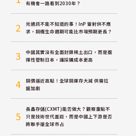
有機會一路看到2030年？
光通訊不能不知道的事！InP 雷射供不應
2
求，銅纜生命週期可能比市場預期更長？
中國其實沒有全面封鎖稀土出口，而是選
3
擇性管制日本，讓採購成本更高
銅價逼近高點！全球銅庫存大減 供需拉
4
鋸加劇
長鑫存儲(CXMT)能否做大？觀察重點不
5
只是技術世代差距，而是中國上下游是否
將聯手搶全球市占