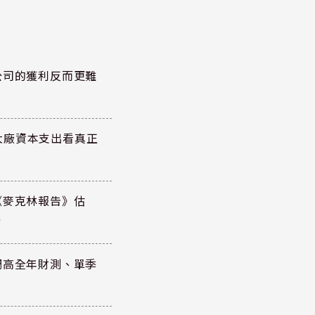
公司的獲利反而更難
大廠資本支出看真正
《麥克林報告》估
元
調高全年財測、單季