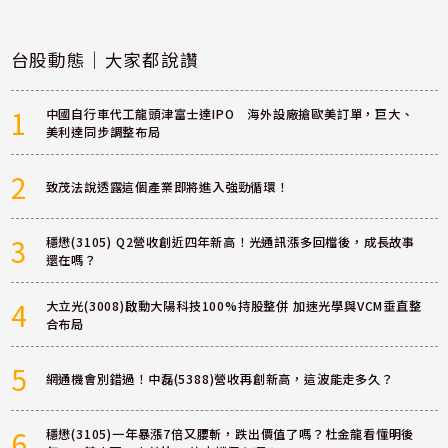
台股動態｜大家都說讚
1
中國自行車代工龍頭津富士達IPO 海外設廠搶歐美訂單，巨大、
美利達同步調整布局
2
致茂法說透露這個產業即將進入強勁循環！
3
穩懋(3105) Q2營收創近四年新高！光通訊漲多回檔後，成長故事
還在嗎？
4
大立光(3008)啟動大陽科技100%持股整併 加速光學與VCM垂直整
合布局
5
網通機會別錯過！中磊(5388)營收再創新高，這波能走多久？
6
穩懋(3105)一年暴漲7倍又腰斬，跌出價值了嗎？杜金龍看懂明後