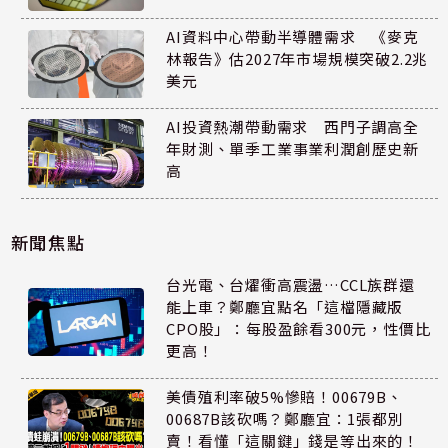
AI資料中心帶動半導體需求 《麥克
林報告》估2027年市場規模突破2.2兆
美元
AI投資熱潮帶動需求 西門子調高全
年財測、單季工業事業利潤創歷史新
高
新聞焦點
台光電、台燿衝高震盪…CCL族群還
能上車？鄭廳宜點名「這檔隱藏版
CPO股」：每股盈餘看300元，性價比
更高！
美債殖利率破5%慘賠！00679B、
00687B該砍嗎？鄭廳宜：1張都別
賣！看懂「這關鍵」錢是等出來的！