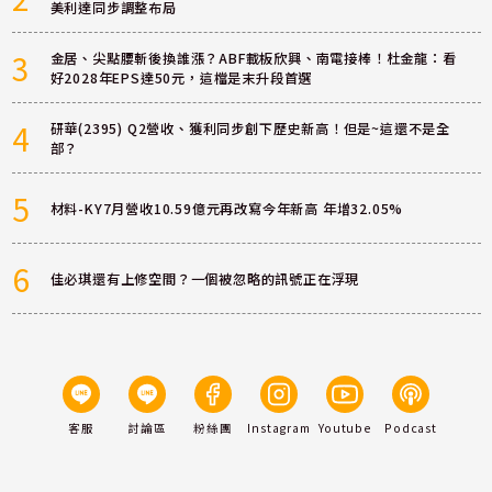
美利達同步調整布局
3
金居、尖點腰斬後換誰漲？ABF載板欣興、南電接棒！杜金龍：看
好2028年EPS達50元，這檔是末升段首選
4
研華(2395) Q2營收、獲利同步創下歷史新高！但是~這還不是全
部？
5
材料-KY7月營收10.59億元再改寫今年新高 年增32.05%
6
佳必琪還有上修空間？一個被忽略的訊號正在浮現
客服
討論區
粉絲團
Instagram
Youtube
Podcast