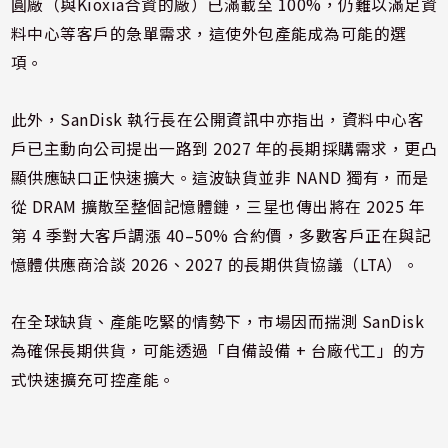
圓廠（與Kioxia合資的廠）已滿載至 100%，仍難以滿足資
料中心等客戶的急單需求，這使外包產能成為可能的選
項。
此外，SanDisk 執行長在公開資訊中亦指出，資料中心客
戶已主動向公司提出一路到 2027 年的長期採購需求，更凸
顯供應缺口正快速擴大。這波缺貨並非 NAND 獨有，而是
從 DRAM 擴散至整個記憶體鏈，三星也傳出將在 2025 年
第 4 季對大客戶調漲 40–50% 合約價，多數客戶正在與記
憶體供應商洽談 2026、2027 的長期供貨協議（LTA）。
在全球缺貨、產能吃緊的情勢下，市場因而揣測 SanDisk
為確保長期供貨，可能透過「自備設備 + 台廠代工」的方
式快速擴充可控產能。