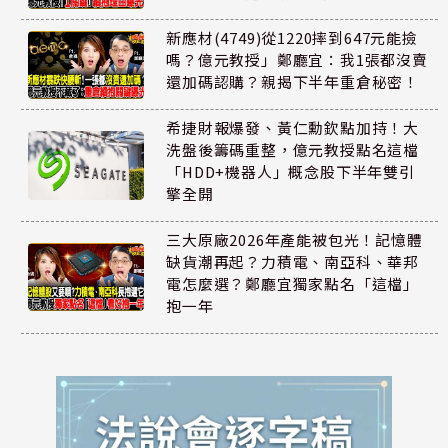
新應材(4749)從1220摔到647元能撿
嗎？億元教授」鄭廳宜：我1張都沒賣
還加碼認購？親揭下半年重倉秘密！
希捷財報爆發、黃仁勳欽點加持！大
洗盤後籌碼重整，億元教授點名這檔
「HDD+機器人」概念股下半年雙引
擎全開
三大原廠2026年產能被包光！記憶體
缺貨潮再起？力積電、南亞科、華邦
電怎麼選？鄭廳宜獨家點名「這檔」
抱一年