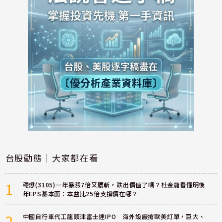
台股動態｜大家都在看
1
穩懋(3105)一年暴漲7倍又腰斬，跌出價值了嗎？杜金龍看懂明後
年EPS基本面：本益比25倍支撐價在哪？
2
中國自行車代工龍頭津富士達IPO 海外設廠搶歐美訂單，巨大、