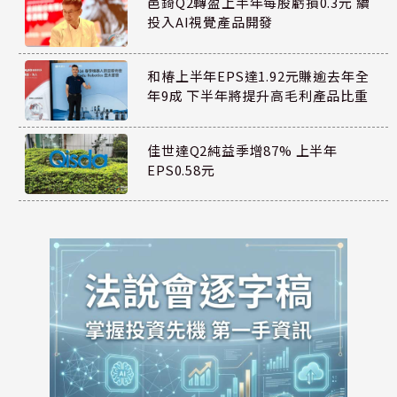
邑錡Q2轉盈上半年每股虧損0.3元 續
投入AI視覺產品開發
和椿上半年EPS達1.92元賺逾去年全
年9成 下半年將提升高毛利產品比重
佳世達Q2純益季增87% 上半年
EPS0.58元