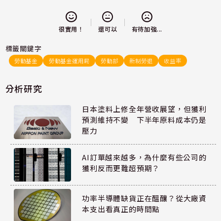
還可以
很實用！
有待加強...
標籤關鍵字
勞動基金
勞動基金運用局
勞動部
新制勞退
收益率
分析研究
日本塗料上修全年營收展望，但獲利
預測維持不變 下半年原料成本仍是
壓力
AI訂單越來越多，為什麼有些公司的
獲利反而更難超預期？
功率半導體缺貨正在醞釀？從大廠資
本支出看真正的時間點