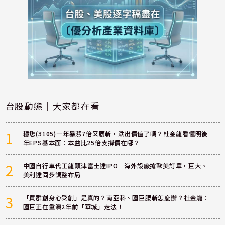
台股動態｜大家都在看
1
穩懋(3105)一年暴漲7倍又腰斬，跌出價值了嗎？杜金龍看懂明後
年EPS基本面：本益比25倍支撐價在哪？
2
中國自行車代工龍頭津富士達IPO 海外設廠搶歐美訂單，巨大、
美利達同步調整布局
3
「買群創身心受創」是真的？南亞科、國巨腰斬怎麼辦？杜金龍：
國巨正在重演2年前「華城」走法！