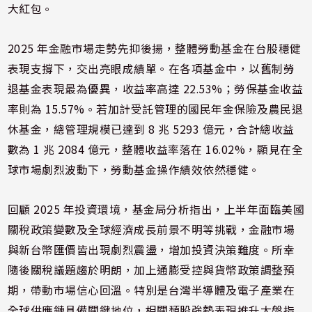
大紅包。
2025 年金融市場走勢先抑後揚，整體勞動基金在台股穩健
表現支撐下，交出亮眼成績單。在各項基金中，以舊制勞
退基金表現最為優異，收益率高達 22.53%；勞保基金收益
率則為 15.57%。若加計受託管理的國民年金保險及農民退
休基金，總管理規模已達到 8 兆 5293 億元，合計總收益
數為 1 兆 2084 億元，整體收益率落在 16.02%，顯見在全
球市場劇烈波動下，勞動基金操作績效依然穩健。
回顧 2025 年投資環境，基金局分析指出，上半年面臨美國
關稅政策變數及全球經濟成長前景不明等挑戰，金融市場
與新台幣匯價皆出現劇烈震盪，增加投資決策難度。所幸
隨後關稅議題趨於明朗，加上通膨受控與貨幣政策調整預
期，帶動市場信心回溫。特別是台灣半導體及電子產業在
全球供應鏈具備關鍵地位，相關類股強勢表現推升大盤指