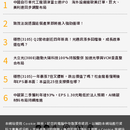
1
中國自行車代工龍頭津富士達IPO 海外設廠搶歐美訂單，巨大、
美利達同步調整布局
2
致茂法說透露這個產業即將進入強勁循環！
3
穩懋(3105) Q2營收創近四年新高！光通訊漲多回檔後，成長故事
還在嗎？
4
大立光(3008)啟動大陽科技100%持股整併 加速光學與VCM垂直整
合布局
5
穩懋(3105)一年暴漲7倍又腰斬，跌出價值了嗎？杜金龍看懂明後
年EPS基本面：本益比25倍支撐價在哪？
6
中碳第二季獲利年增93%，EPS 1.30元略低於法人預期，AI精碳
材料布局持續推進
本網站使用 Cookie 技術，於您的電腦中存取某些資訊，以輔助本網站進行資
料之彙集或分析，並提供更好的服務，無侵犯個人隱私之意圖。Cookie 是網站