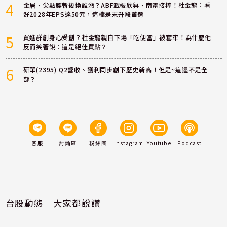
4
金居、尖點腰斬後換誰漲？ABF載板欣興、南電接棒！杜金龍：看
好2028年EPS達50元，這檔是末升段首選
5
買進群創身心受創？杜金龍親自下場「吃便當」被套牢！為什麼他
反而笑著說：這是絕佳買點？
6
研華(2395) Q2營收、獲利同步創下歷史新高！但是~這還不是全
部？
客服
討論區
粉絲團
Instagram
Youtube
Podcast
台股動態｜大家都說讚