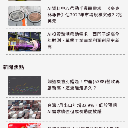
AI資料中心帶動半導體需求 《麥克
林報告》估2027年市場規模突破2.2兆
美元
AI投資熱潮帶動需求 西門子調高全
年財測、單季工業事業利潤創歷史新
高
新聞焦點
網通機會別錯過！中磊(5388)營收再
創新高，這波能走多久？
台灣7月出口年增32.9%，低於預期
AI需求續強但成長動能放緩