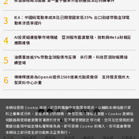
2
柴油價格再添變數 第一量子礦業示警銅礦成本恐持續攀升
3
IEA：中國純電動車成本比已開發國家低35% 出口勁增帶動全球電
動車滲透率提升
4
AI投資疑慮衝擊市場情緒 亞洲股市震盪整理、微軟與Meta財報反
應兩樣情
5
油價重挫逾5%帶動全球股債市反彈 央行周、科技巨頭財報周接
續登場
6
傳傳輝達將為OpenAI提供2500億美元融資擔保 支持俄亥俄州大
型資料中心計畫
本網站使用 Cookie 技術，於您的電腦中存取某些資訊，以輔助本網站進行資
料之彙集或分析，並提供更好的服務，無侵犯個人隱私之意圖。Cookie 是網站
伺服器與使用者瀏覽器溝通的技術，若不願意開放此項功能，您可在您使用的瀏
客服
討論區
粉絲團
Instagram
Youtube
Podcast
覽器功能項中設定隱私權等級為高，即可拒絕 Cookie 的寫入，但可能會導致
本網站之部分或全部功能無法正常執行。
加入我
隱私權政
服務條
合作提
聯絡我
場地租
訂閱電子