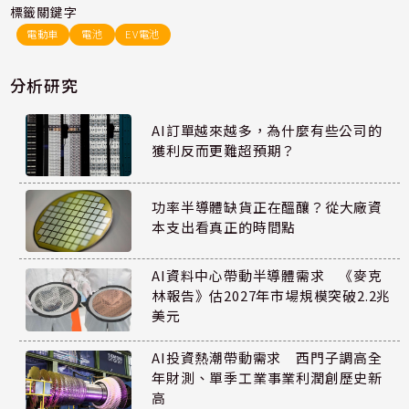
標籤關鍵字
電動車
電池
EV電池
分析研究
AI訂單越來越多，為什麼有些公司的
獲利反而更難超預期？
功率半導體缺貨正在醞釀？從大廠資
本支出看真正的時間點
AI資料中心帶動半導體需求 《麥克
林報告》估2027年市場規模突破2.2兆
美元
AI投資熱潮帶動需求 西門子調高全
年財測、單季工業事業利潤創歷史新
高