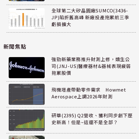
全球第二大矽晶圓廠SUMCO(3436-
JP)陷折舊高峰 新廠投產拖累前三季
虧損擴大
新聞焦點
強勁新藥業務推升財測上修，嬌生公
司(JNJ-US)醫療器材&器械表現疲弱
拖累股價
飛機增產帶動零件需求 Howmet
Aerospace上調2026年財測
研華(2395) Q2營收、獲利同步創下歷
史新高！但是~這還不是全部？