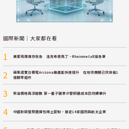
國際新聞｜大家都在看
1
美軍飛彈庫存告急 洛克希德馬丁、Rheinmetall接急單
2
蘋果證實台積電Arizona廠產能快速提升 在地供應鏈已供貨逾1
億顆零組件
3
柴油價格再添變數 第一量子礦業示警銅礦成本恐持續攀升
4
中國對歐盟祭選擇性稀土管制，鎖定14家國防與航太企業