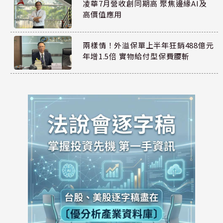
凌華7月營收創同期高 聚焦邊緣AI及
高價值應用
兩樣情！外溢保單上半年狂銷488億元
年增1.5倍 實物給付型保費腰斬