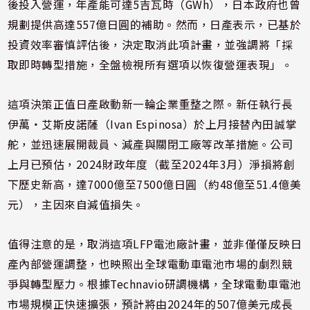
後投入營運，年產能可達5吉瓦時（GWh），日本政府也曾
規劃提供高達557億日圓的補助。然而，日產表示，已基於
投資效率審慎評估後，決定取消此項計畫，並強調將「採
取即時轉型措施，全盤檢視所有選項以恢復營運表現」。
這項決策正值日產啟動新一輪企業重整之際。新任執行長
伊萬・艾斯皮諾薩（Ivan Espinosa）於上月接替內田誠掌
舵，並迅速展開裁員、減產與關閉工廠等改革措施。公司
上月已預估，2024財政年度（截至2024年3月）淨損將創
下歷史新高，達7000億至7500億日圓（約48億至51.4億美
元），主因來自減值損失。
值得注意的是，取消這項LFP電池廠計畫，並非僅僅反映日
產內部營運調整，也映照出全球電動車電池市場的劇烈競
爭與轉型壓力。根據Technavio研調機構，全球電動車電池
市場規模正快速擴張，預計將由2024年的507億美元成長