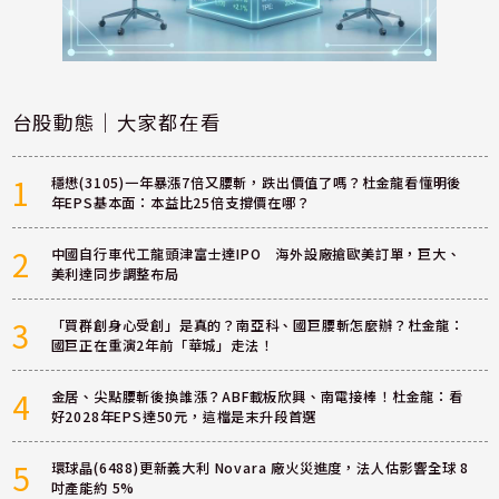
台股動態｜大家都在看
1
穩懋(3105)一年暴漲7倍又腰斬，跌出價值了嗎？杜金龍看懂明後
年EPS基本面：本益比25倍支撐價在哪？
2
中國自行車代工龍頭津富士達IPO 海外設廠搶歐美訂單，巨大、
美利達同步調整布局
3
「買群創身心受創」是真的？南亞科、國巨腰斬怎麼辦？杜金龍：
國巨正在重演2年前「華城」走法！
4
金居、尖點腰斬後換誰漲？ABF載板欣興、南電接棒！杜金龍：看
好2028年EPS達50元，這檔是末升段首選
5
環球晶(6488)更新義大利 Novara 廠火災進度，法人估影響全球 8
吋產能約 5%