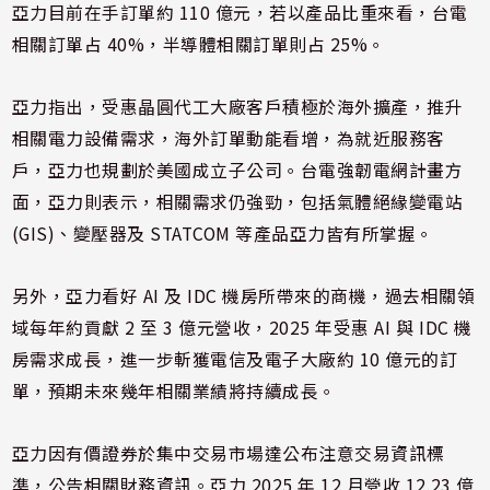
亞力目前在手訂單約 110 億元，若以產品比重來看，台電
相關訂單占 40%，半導體相關訂單則占 25%。
亞力指出，受惠晶圓代工大廠客戶積極於海外擴產，推升
相關電力設備需求，海外訂單動能看增，為就近服務客
戶，亞力也規劃於美國成立子公司。台電強韌電網計畫方
面，亞力則表示，相關需求仍強勁，包括氣體絕緣變電站
(GIS)、變壓器及 STATCOM 等產品亞力皆有所掌握。
另外，亞力看好 AI 及 IDC 機房所帶來的商機，過去相關領
域每年約貢獻 2 至 3 億元營收，2025 年受惠 AI 與 IDC 機
房需求成長，進一步斬獲電信及電子大廠約 10 億元的訂
單，預期未來幾年相關業績將持續成長。
亞力因有價證券於集中交易市場達公布注意交易資訊標
準，公告相關財務資訊。亞力 2025 年 12 月營收 12.23 億