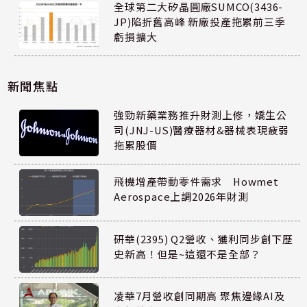
全球第二大矽晶圓廠SUMCO(3436-
JP)陷折舊高峰 新廠投產拖累前三季
虧損擴大
新聞焦點
強勁新藥業務推升財測上修，嬌生公
司(JNJ-US)醫療器材&器械表現疲弱
拖累股價
飛機增產帶動零件需求 Howmet
Aerospace上調2026年財測
研華(2395) Q2營收、獲利同步創下歷
史新高！但是~這還不是全部？
凌華7月營收創同期高 聚焦邊緣AI及