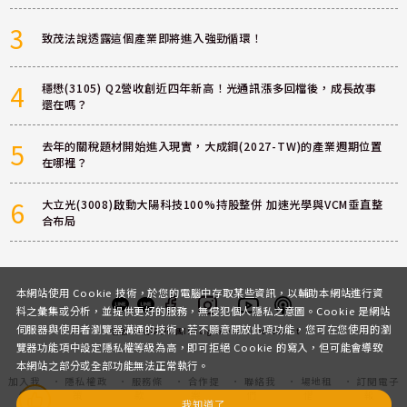
3
致茂法說透露這個產業即將進入強勁循環！
4
穩懋(3105) Q2營收創近四年新高！光通訊漲多回檔後，成長故事
還在嗎？
5
去年的關稅題材開始進入現實，大成鋼(2027-TW)的產業週期位置
在哪裡？
6
大立光(3008)啟動大陽科技100%持股整併 加速光學與VCM垂直整
合布局
本網站使用 Cookie 技術，於您的電腦中存取某些資訊，以輔助本網站進行資
料之彙集或分析，並提供更好的服務，無侵犯個人隱私之意圖。Cookie 是網站
伺服器與使用者瀏覽器溝通的技術，若不願意開放此項功能，您可在您使用的瀏
客服
討論區
粉絲團
Instagram
Youtube
Podcast
覽器功能項中設定隱私權等級為高，即可拒絕 Cookie 的寫入，但可能會導致
本網站之部分或全部功能無法正常執行。
加入我
隱私權政
服務條
合作提
聯絡我
場地租
訂閱電子
們
策
款
案
們
借
報
我知道了