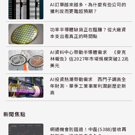
AI訂單越來越多，為什麼有些公司的
獲利反而更難超預期？
功率半導體缺貨正在醞釀？從大廠資
本支出看真正的時間點
AI資料中心帶動半導體需求 《麥克
林報告》估2027年市場規模突破2.2兆
美元
AI投資熱潮帶動需求 西門子調高全
年財測、單季工業事業利潤創歷史新
高
新聞焦點
網通機會別錯過！中磊(5388)營收再