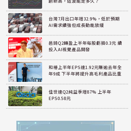
創新高，這波能走多久？
台灣7月出口年增32.9%，低於預期
AI需求續強但成長動能放緩
邑錡Q2轉盈上半年每股虧損0.3元 續
投入AI視覺產品開發
和椿上半年EPS達1.92元賺逾去年全
年9成 下半年將提升高毛利產品比重
佳世達Q2純益季增87% 上半年
EPS0.58元