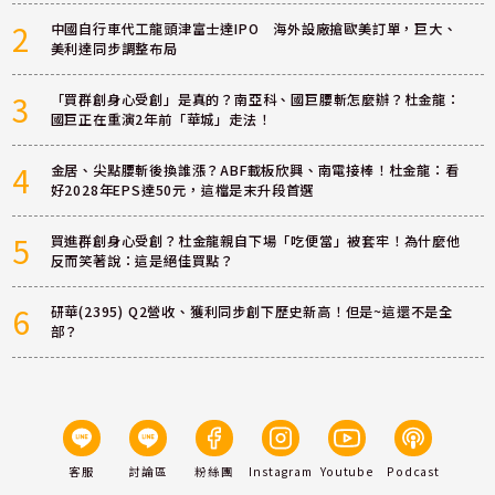
2
中國自行車代工龍頭津富士達IPO 海外設廠搶歐美訂單，巨大、
美利達同步調整布局
3
「買群創身心受創」是真的？南亞科、國巨腰斬怎麼辦？杜金龍：
國巨正在重演2年前「華城」走法！
4
金居、尖點腰斬後換誰漲？ABF載板欣興、南電接棒！杜金龍：看
好2028年EPS達50元，這檔是末升段首選
5
買進群創身心受創？杜金龍親自下場「吃便當」被套牢！為什麼他
反而笑著說：這是絕佳買點？
6
研華(2395) Q2營收、獲利同步創下歷史新高！但是~這還不是全
部？
客服
討論區
粉絲團
Instagram
Youtube
Podcast