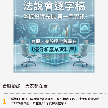
台股動態｜大家都在看
1
穩懋(3105)一年暴漲7倍又腰斬，跌出價值了嗎？杜金龍看懂明後
年EPS基本面：本益比25倍支撐價在哪？