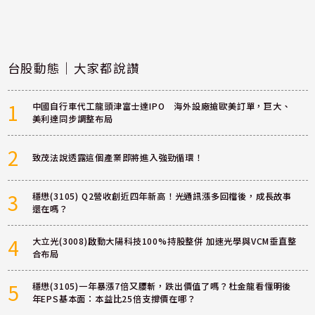
台股動態｜大家都說讚
1
中國自行車代工龍頭津富士達IPO 海外設廠搶歐美訂單，巨大、
美利達同步調整布局
2
致茂法說透露這個產業即將進入強勁循環！
3
穩懋(3105) Q2營收創近四年新高！光通訊漲多回檔後，成長故事
還在嗎？
4
大立光(3008)啟動大陽科技100%持股整併 加速光學與VCM垂直整
合布局
5
穩懋(3105)一年暴漲7倍又腰斬，跌出價值了嗎？杜金龍看懂明後
年EPS基本面：本益比25倍支撐價在哪？