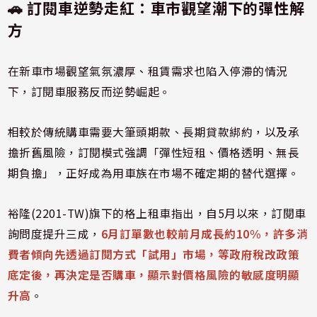
🚗 訂閱車逆勢走紅：車市觀望潮下的彈性解
方
在新車市場觀望氣氛濃厚、租賃需求也陷入停滯的情況
下，訂閱車服務反而逆勢崛起。
相較於傳統購車需要大筆頭期款、長期貸款綁約，以及承
擔折舊風險，訂閱模式強調「彈性短租、價格透明、無長
期負擔」，正好成為用車族在市場不確定期的替代選擇。
裕隆(2201-TW)旗下的格上租車指出，自5月以來，訂閱車
詢問度提升三成，
6月訂單數也較前月成長約10%，許多消
費者傾向先透過訂閱方式「試用」市場，等政府稅改政策
底定後，再決定是否購車，顯示對價格風險的敏感度明顯
升高
。