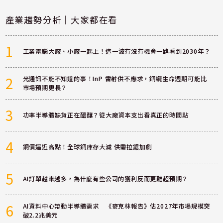
產業趨勢分析｜大家都在看
1
工業電腦大廠、小廠一起上！這一波有沒有機會一路看到2030年？
2
光通訊不能不知道的事！InP 雷射供不應求，銅纜生命週期可能比
市場預期更長？
3
功率半導體缺貨正在醞釀？從大廠資本支出看真正的時間點
4
銅價逼近高點！全球銅庫存大減 供需拉鋸加劇
5
AI訂單越來越多，為什麼有些公司的獲利反而更難超預期？
6
AI資料中心帶動半導體需求 《麥克林報告》估2027年市場規模突
破2.2兆美元