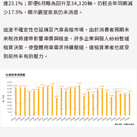
達23.1%；即便6月略為回升至34,320輛，仍較去年同期減
少17.5%，顯示觀望氣氛仍未消退。
這波不確定性也延燒至汽車長租市場，由於消費者預期未
來稅改將連帶影響車價與租金，許多企業與個人紛紛暫緩
租賃決策，使整體用車需求持續壓縮，連租賃業者也感受
到前所未有的壓力。