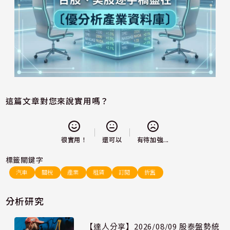
這篇文章對您來說實用嗎？
還可以
很實用！
有待加強...
標籤關鍵字
汽車
關稅
產業
租賃
訂閱
折舊
分析研究
【達人分享】2026/08/09 股泰盤勢統