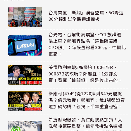
台灣首度「斷網」演習登場，5G降速
30分鐘測試全民通訊備援
台光電、台燿衝高震盪…CCL族群還
能上車？鄭廳宜點名「這檔隱藏版
CPO股」：每股盈餘看300元，性價比
更高！
美債殖利率破5%慘賠！00679B、
00687B該砍嗎？鄭廳宜：1張都別
賣！看懂「這關鍵」錢是等出來的！
新應材(4749)從1220摔到647元能撿
嗎？億元教授」鄭廳宜：我1張都沒賣
還加碼認購？親揭下半年重倉秘密！
希捷財報爆發、黃仁勳欽點加持！大
洗盤後籌碼重整，億元教授點名這檔