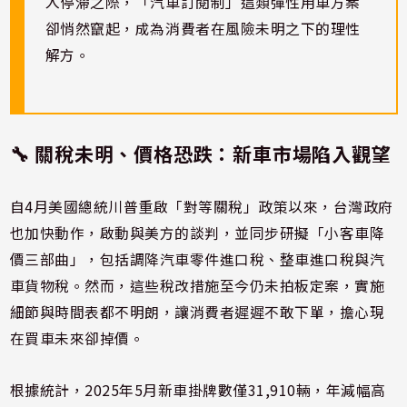
入停滯之際，「汽車訂閱制」這類彈性用車方案
卻悄然竄起，成為消費者在風險未明之下的理性
解方。
🔧 關稅未明、價格恐跌：新車市場陷入觀望
自4月美國總統川普重啟「對等關稅」政策以來，台灣政府
也加快動作，啟動與美方的談判，並同步研擬「小客車降
價三部曲」，包括調降汽車零件進口稅、整車進口稅與汽
車貨物稅。然而，這些稅改措施至今仍未拍板定案，實施
細節與時間表都不明朗，讓消費者遲遲不敢下單，擔心現
在買車未來卻掉價。
根據統計，2025年5月新車掛牌數僅31,910輛，年減幅高