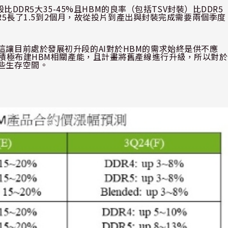
般比
DDR5
大
35-45%
且
HBM
的良率（包括
TSV
封裝）比
DDR5
R5
長了
1.5
到
2
個月，故從投片到產出與封裝完成需要兩個季度
這讓目前處於發展初升段的
AI
對於
HBM
的需求始終是供不應
積極布建
HBM
相關產能，且計畫將舊產線進行升級，所以對於
些生存空間。