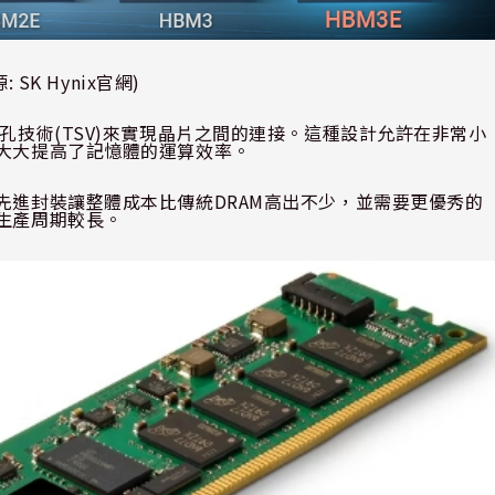
源
:
SK Hynix
官網
)
孔技術
(TSV)
來實現晶片之間的連接。這種設計允許在非常小
大大提高了記憶體的運算效率。
先進封裝讓整體成本比傳統
DRAM
高出不少，並需要更優秀的
生產周期較長。