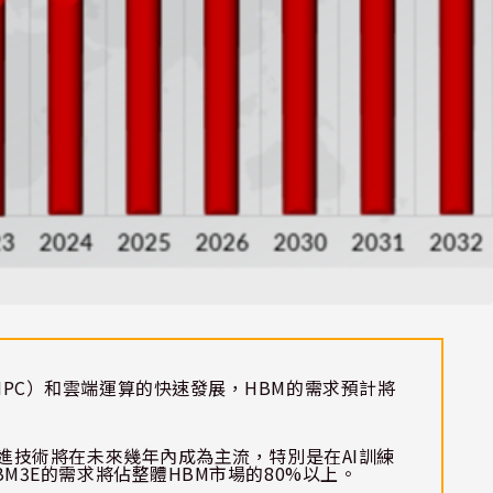
HPC
）和雲端運算的快速發展，
HBM
的需求預計將
進技術將在未來幾年內成為主流，特別是在
AI
訓練
BM3E
的需求將佔整體
HBM
市場的
80%
以上。