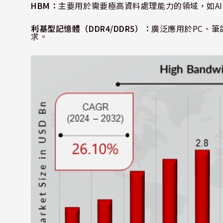
HBM
：
主要用於需要極高資料處理能力的領域，如
AI
利基型記憶體（
DDR4/DDR5
）：
廣泛應用於
PC
、筆
求。