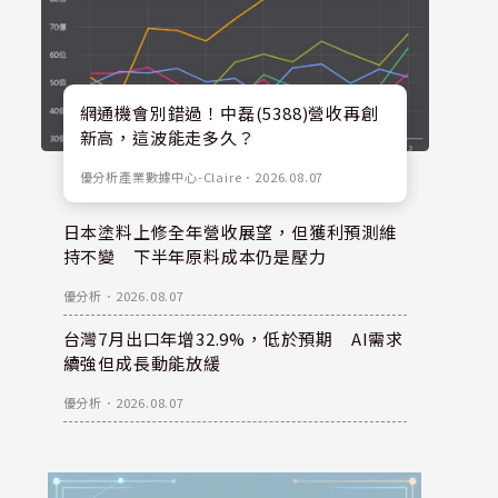
網通機會別錯過！中磊(5388)營收再創
新高，這波能走多久？
優分析產業數據中心-Claire
．
2026.08.07
日本塗料上修全年營收展望，但獲利預測維
持不變 下半年原料成本仍是壓力
優分析
．
2026.08.07
台灣7月出口年增32.9%，低於預期 AI需求
續強但成長動能放緩
優分析
．
2026.08.07