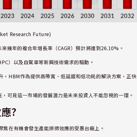
rket Research Future)
未來幾年的複合年增長率（
CAGR
）預計將達到
26.10%
。
HPC
）以及自駕車等新興技術需求的驅動。
升，
HBM
作為提供高帶寬、低延遲和低功耗的解決方案，正快
元，可見這一市場的發展潛力是未來投資人不能忽視的一環。
效應
?
聚焦在有機會發生產能排擠效應的受惠台廠上。