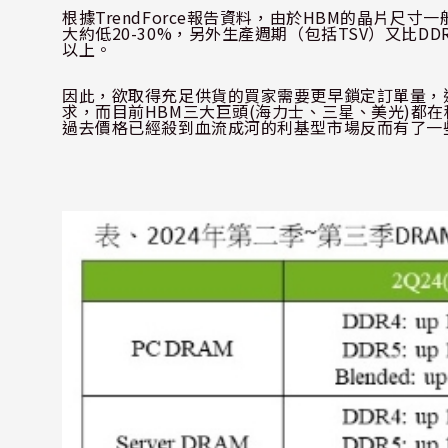
根據
TrendForce
報告資料，由於
HBM
的晶片尺寸一
大約低
20-30%
，另外生產週期（包括
TSV
）又比
DD
以上。
因此，欲取得充足供貨的買家需要更早鎖定訂單量，
求，而目前
HBM
三大巨頭
(
海力士、三星、美光
)
都在
過去價格已經殺到血流成河的利基型市場反而有了一