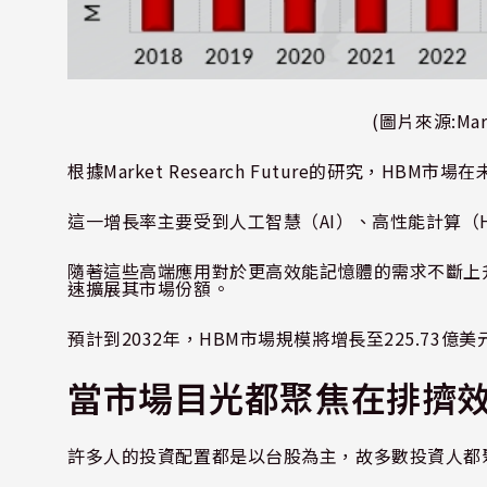
(
圖片來源
:Ma
根據
Market Research Future
的研究，
HBM
市場在
這一增長率主要受到人工智慧（
AI
）、高性能計算（
隨著這些高端應用對於更高效能記憶體的需求不斷上
速擴展其市場份額。
預計到
2032
年，
HBM
市場規模將增長至
225.73
億美
當市場目光都聚焦在排擠
許多人的投資配置都是以台股為主，故多數投資人都