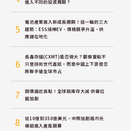
進入不同的投資周期？
電池產業進入新成長週期！這一輪的三大
5
趨勢：ESS接棒EV、價格競爭升溫、供
應鏈在地化
長鑫存儲(CXMT)能否做大？觀察重點不
6
只是技術世代差距，而是中國上下游是否
將聯手搶全球市占
銅價逼近高點！全球銅庫存大減 供需拉
7
鋸加劇
從10億到350億美元，中際旭創揭示光
8
模組進入產能競賽