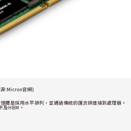
來源
:Micron
官網
)
記憶體是採用水平排列，並通過傳統的匯流排連接到處理器。
不及
HBM
。