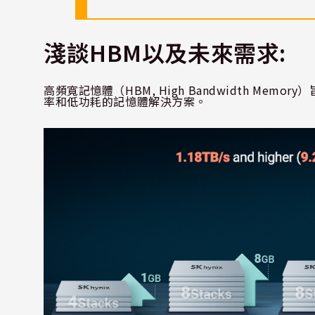
淺談
HBM
以及未來需求
:
高頻寬記憶體（
HBM, High Bandwidth Memory
）
率和低功耗的記憶體解決方案。