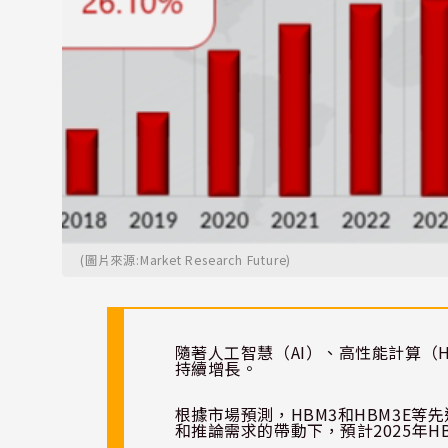
(圖片來源:Market Research Future)
隨著人工智慧（
AI
）、高性能計算（
持續增長。
根據市場預測，
HBM3
和
HBM3E
等先
和推論需求的帶動下，預計
2025
年
H