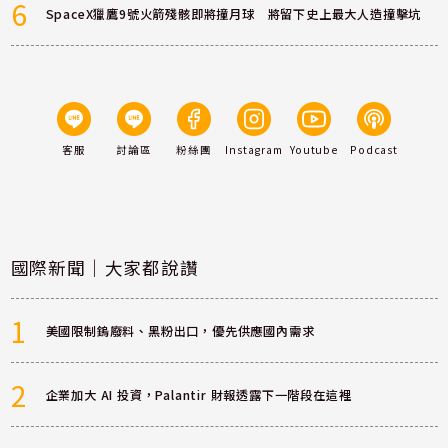
6
SpaceX獵鷹9號火箭殘骸即將撞月球 將留下史上最大人造撞擊坑
客服
討論區
粉絲團
Instagram
Youtube
Podcast
國際新聞｜大家都說讚
1
美國限制鎢廢料、黑粉出口，優先供應國內需求
2
企業加大 AI 投資，Palantir 財報透露下一階段在這裡