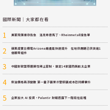
國際新聞｜大家都在看
1
美軍飛彈庫存告急 洛克希德馬丁、Rheinmetall接急單
2
蘋果證實台積電Arizona廠產能快速提升 在地供應鏈已供貨逾1
億顆零組件
3
中國對歐盟祭選擇性稀土管制，鎖定14家國防與航太企業
4
柴油價格再添變數 第一量子礦業示警銅礦成本恐持續攀升
5
企業加大 AI 投資，Palantir 財報透露下一階段在這裡