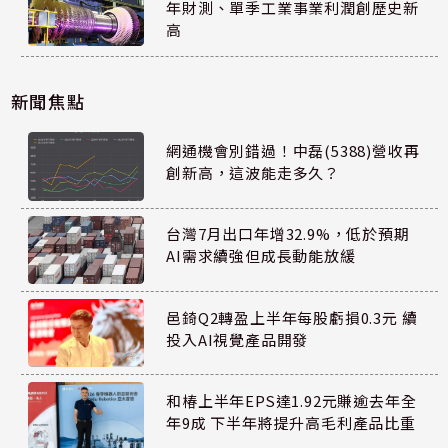
年財測、單季工業事業利潤創歷史新
高
新聞焦點
網通機會別錯過！中磊(5388)營收再
創新高，這波能走多久？
台灣7月出口年增32.9%，低於預期
AI需求續強但成長動能放緩
邑錡Q2轉盈上半年每股虧損0.3元 續
投入AI視覺產品開發
和椿上半年EPS達1.92元賺逾去年全
年9成 下半年將提升高毛利產品比重