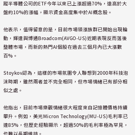
蹤半導體公司的ETF今年以來已上漲超過70%，遠高於大
盤約10%的漲幅，顯示資金高度集中於AI概念股。
他表示，值得留意的是，目前市場領漲族群已開始出現輪
動，輝達與博通Broadcom(AVGO-US)近期表現反而落後
整體市場，而新的熱門AI個股在過去三個月內已大漲數
百%。
Stoykov認為，這樣的市場氛圍令人聯想到2000年科技泡
沫時期，雖然兩者並不完全相同，但市場情緒已有部分相
似之處。
他指出，目前市場樂觀情緒很大程度來自記憶體價格持續
攀升。例如，美光Micron Technology(MU-US)毛利率已
達85%，但歷史經驗顯示，超過50%的毛利率極為罕見，
也難以長期維持。