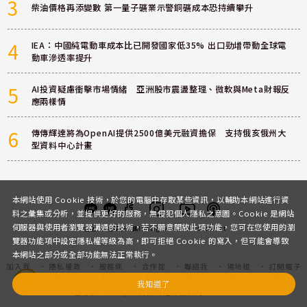
3
柴油價格再添變數 第一量子礦業示警銅礦成本恐持續攀升
4
IEA：中國純電動車成本比已開發國家低35% 出口勁增帶動全球電
動車滲透率提升
5
AI投資疑慮衝擊市場情緒 亞洲股市震盪整理、微軟與Meta財報反
應兩樣情
6
傳傳輝達將為OpenAI提供2500億美元融資擔保 支持俄亥俄州大
型資料中心計畫
本網站使用 Cookie 技術，於您的電腦中存取某些資訊，以輔助本網站進行資
料之彙集或分析，並提供更好的服務，無侵犯個人隱私之意圖。Cookie 是網站
伺服器與使用者瀏覽器溝通的技術，若不願意開放此項功能，您可在您使用的瀏
客服
討論區
粉絲團
Instagram
Youtube
Podcast
覽器功能項中設定隱私權等級為高，即可拒絕 Cookie 的寫入，但可能會導致
本網站之部分或全部功能無法正常執行。
加入我
隱私權政
服務條
合作提
聯絡我
場地租
訂閱電子
們
策
款
案
們
借
報
我知道了
優分析 UAnalyze 商拓財經有限公司 © 2025