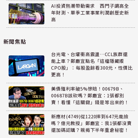
AI投資熱潮帶動需求 西門子調高全
年財測、單季工業事業利潤創歷史新
高
新聞焦點
台光電、台燿衝高震盪…CCL族群還
能上車？鄭廳宜點名「這檔隱藏版
CPO股」：每股盈餘看300元，性價比
更高！
美債殖利率破5%慘賠！00679B、
00687B該砍嗎？鄭廳宜：1張都別
賣！看懂「這關鍵」錢是等出來的！
新應材(4749)從1220摔到647元能撿
嗎？億元教授」鄭廳宜：我1張都沒賣
還加碼認購？親揭下半年重倉秘密！