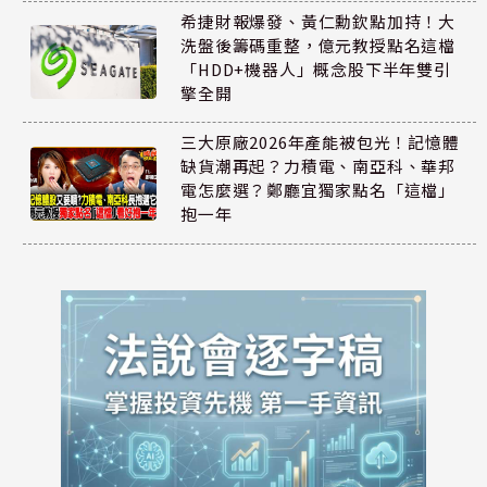
希捷財報爆發、黃仁勳欽點加持！大
洗盤後籌碼重整，億元教授點名這檔
「HDD+機器人」概念股下半年雙引
擎全開
三大原廠2026年產能被包光！記憶體
缺貨潮再起？力積電、南亞科、華邦
電怎麼選？鄭廳宜獨家點名「這檔」
抱一年