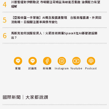
4
川普暫緩對伊朗動武 市場關注荷姆茲海峽能否重啟 油價壓力有望
緩解
5
【亞股收盤一手掌握】AI概念股震盪整理 台股高檔震盪、外資回
流南韓，日股關注匯率與債市變化
6
馬斯克如何說服投資人：火箭技術將讓SpaceX在AI基礎建設勝
出？
客服
討論區
粉絲團
Instagram
Youtube
Podcast
國際新聞｜大家都說讚