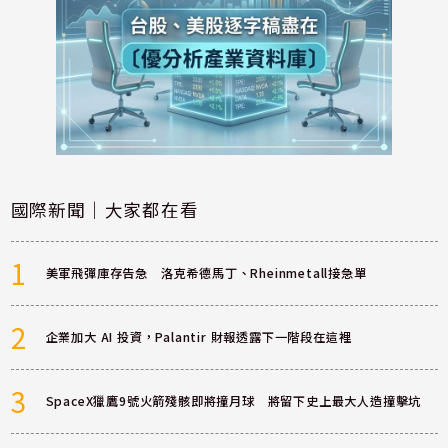
國際新聞｜大家都在看
1
美軍飛彈庫存告急 洛克希德馬丁、Rheinmetall接急單
2
企業加大 AI 投資，Palantir 財報透露下一階段在這裡
3
SpaceX獵鷹9號火箭殘骸即將撞月球 將留下史上最大人造撞擊坑