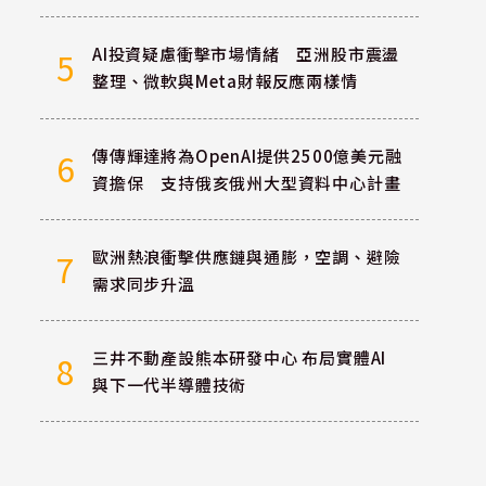
AI投資疑慮衝擊市場情緒 亞洲股市震盪
5
整理、微軟與Meta財報反應兩樣情
傳傳輝達將為OpenAI提供2500億美元融
6
資擔保 支持俄亥俄州大型資料中心計畫
歐洲熱浪衝擊供應鏈與通膨，空調、避險
7
需求同步升溫
三井不動產設熊本研發中心 布局實體AI
8
與下一代半導體技術