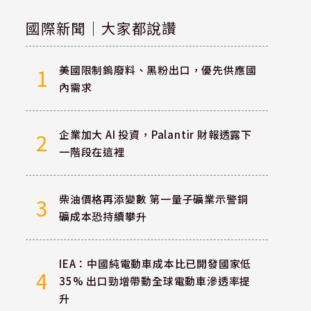
國際新聞｜大家都說讚
美國限制鎢廢料、黑粉出口，優先供應國
1
內需求
企業加大 AI 投資，Palantir 財報透露下
2
一階段在這裡
柴油價格再添變數 第一量子礦業示警銅
3
礦成本恐持續攀升
IEA：中國純電動車成本比已開發國家低
4
35% 出口勁增帶動全球電動車滲透率提
升