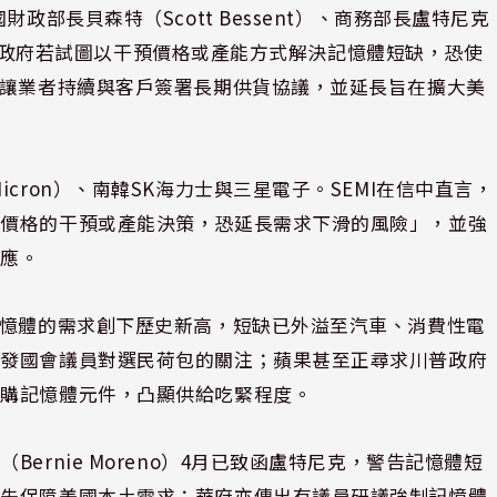
政部長貝森特（Scott Bessent）、商務部長盧特尼克
警告川普政府若試圖以干預價格或產能方式解決記憶體短缺，恐使
府讓業者持續與客戶簽署長期供貨協議，並延長旨在擴大美
cron）、南韓SK海力士與三星電子。SEMI在信中直言，
曲價格的干預或產能決策，恐延長需求下滑的風險」，並強
因應。
記憶體的需求創下歷史新高，短缺已外溢至汽車、消費性電
引發國會議員對選民荷包的關注；蘋果甚至正尋求川普政府
採購記憶體元件，凸顯供給吃緊程度。
ernie Moreno）4月已致函盧特尼克，警告記憶體短
優先保障美國本土需求；華府亦傳出有議員研議強制記憶體