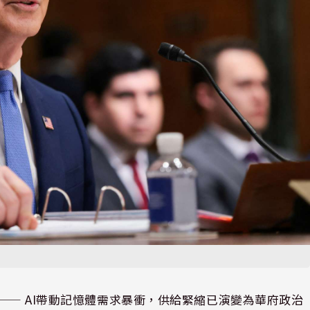
⸺ AI帶動記憶體需求暴衝，供給緊縮已演變為華府政治