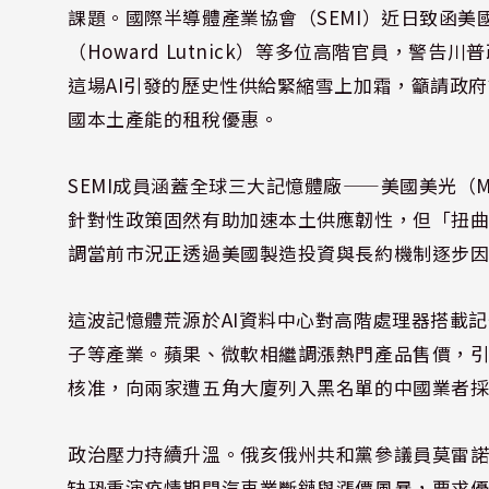
課題。國際半導體產業協會（SEMI）近日致函美國財
（Howard Lutnick）等多位高階官員，
這場AI引發的歷史性供給緊縮雪上加霜，籲請政
國本土產能的租稅優惠。
SEMI成員涵蓋全球三大記憶體廠——美國美光（Mi
針對性政策固然有助加速本土供應韌性，但「扭
調當前市況正透過美國製造投資與長約機制逐步
這波記憶體荒源於AI資料中心對高階處理器搭載
子等產業。蘋果、微軟相繼調漲熱門產品售價，
核准，向兩家遭五角大廈列入黑名單的中國業者
政治壓力持續升溫。俄亥俄州共和黨參議員莫雷諾（B
缺恐重演疫情期間汽車業斷鏈與漲價風暴，要求