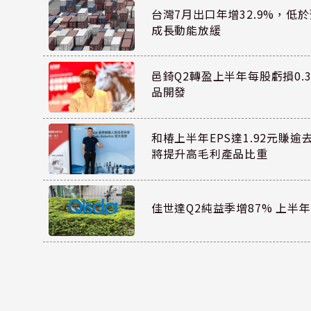
台灣7月出口年增32.9%，低
成長動能放緩
邑錡Q2轉盈上半年每股虧損0.3
品開發
和椿上半年EPS達1.92元賺逾
將提升高毛利產品比重
佳世達Q2純益季增87% 上半年E