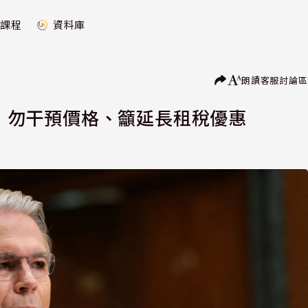
課程
資料庫
朗讀
客服
討論區
府：勿干預價格、籲延長租稅優惠