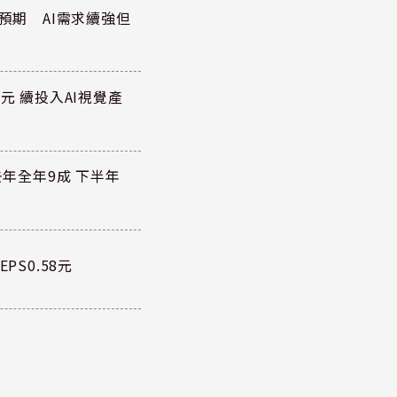
於預期 AI需求續強但
元 續投入AI視覺產
去年全年9成 下半年
PS0.58元