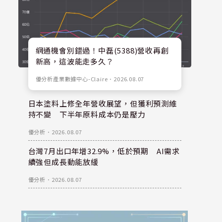
網通機會別錯過！中磊(5388)營收再創
新高，這波能走多久？
優分析產業數據中心-Claire
．
2026.08.07
日本塗料上修全年營收展望，但獲利預測維
持不變 下半年原料成本仍是壓力
優分析
．
2026.08.07
台灣7月出口年增32.9%，低於預期 AI需求
續強但成長動能放緩
優分析
．
2026.08.07