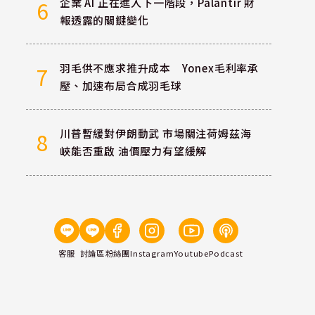
企業 AI 正在進入下一階段，Palantir 財
6
報透露的關鍵變化
羽毛供不應求推升成本 Yonex毛利率承
7
壓、加速布局合成羽毛球
川普暫緩對伊朗動武 市場關注荷姆茲海
8
峽能否重啟 油價壓力有望緩解
客服
討論區
粉絲團
Instagram
Youtube
Podcast