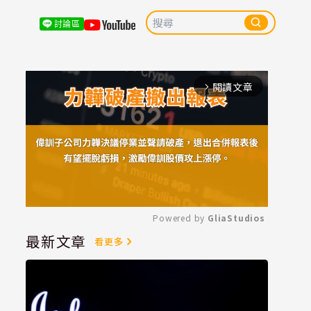
討論區
閱讀文章
arrow_forward_ios
Powered by 
GliaStudios
最新文章
看更多
Mute