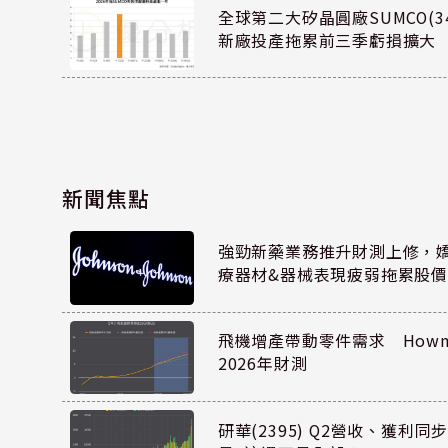
全球第二大矽晶圓廠SUMCO(34
新廠投產拖累前三季虧損擴大
新聞焦點
強勁新藥業務推升財測上修，嬌生
療器材&器械表現疲弱拖累股價
飛機增產帶動零件需求 Howmet
2026年財測
研華(2395) Q2營收、獲利