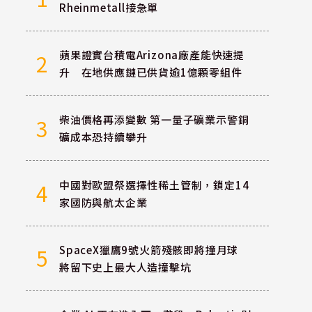
Rheinmetall接急單
蘋果證實台積電Arizona廠產能快速提
2
升 在地供應鏈已供貨逾1億顆零組件
柴油價格再添變數 第一量子礦業示警銅
3
礦成本恐持續攀升
中國對歐盟祭選擇性稀土管制，鎖定14
4
家國防與航太企業
SpaceX獵鷹9號火箭殘骸即將撞月球
5
將留下史上最大人造撞擊坑