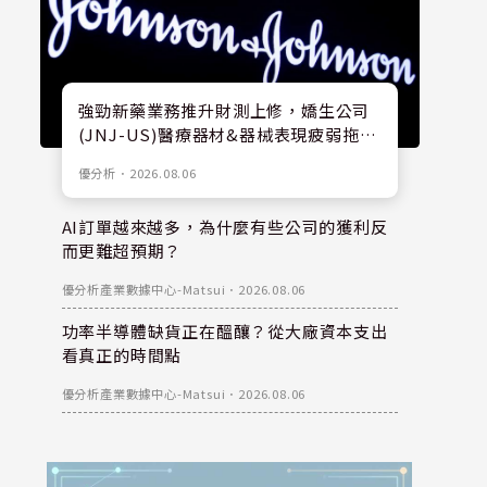
強勁新藥業務推升財測上修，嬌生公司
(JNJ-US)醫療器材&器械表現疲弱拖累
股價
優分析
．
2026.08.06
AI訂單越來越多，為什麼有些公司的獲利反
而更難超預期？
優分析產業數據中心-Matsui
．
2026.08.06
功率半導體缺貨正在醞釀？從大廠資本支出
看真正的時間點
優分析產業數據中心-Matsui
．
2026.08.06