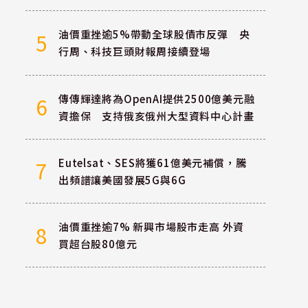
油價重挫逾5%帶動全球股債市反彈 央
5
行周、科技巨頭財報周接續登場
傳傳輝達將為OpenAI提供2500億美元融
6
資擔保 支持俄亥俄州大型資料中心計畫
Eutelsat、SES將獲61億美元補償，騰
7
出頻譜讓美國發展5G與6G
油價重挫逾7% 新興市場股市走高 外資
8
買超台股80億元