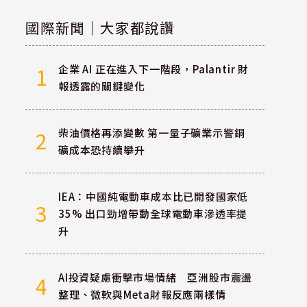
國際新聞｜大家都說讚
企業 AI 正在進入下一階段，Palantir 財
1
報透露的關鍵變化
柴油價格再添變數 第一量子礦業示警銅
2
礦成本恐持續攀升
IEA：中國純電動車成本比已開發國家低
3
35% 出口勁增帶動全球電動車滲透率提
升
AI投資疑慮衝擊市場情緒 亞洲股市震盪
4
整理、微軟與Meta財報反應兩樣情