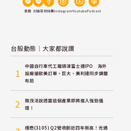
客服
討論區
粉絲團
Instagram
Youtube
Podcast
台股動態｜大家都說讚
中國自行車代工龍頭津富士達IPO 海外
1
設廠搶歐美訂單，巨大、美利達同步調整
布局
致茂法說透露這個產業即將進入強勁循
2
環！
穩懋(3105) Q2營收創近四年新高！光通