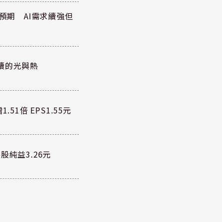
於預期 AI需求續強但
續的光與熱
51倍 EPS1.55元
股純益3.26元