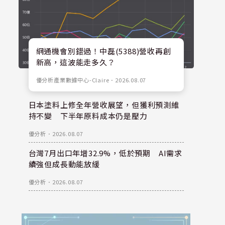
網通機會別錯過！中磊(5388)營收再創
新高，這波能走多久？
優分析產業數據中心-Claire
．
2026.08.07
日本塗料上修全年營收展望，但獲利預測維
持不變 下半年原料成本仍是壓力
優分析
．
2026.08.07
台灣7月出口年增32.9%，低於預期 AI需求
續強但成長動能放緩
優分析
．
2026.08.07