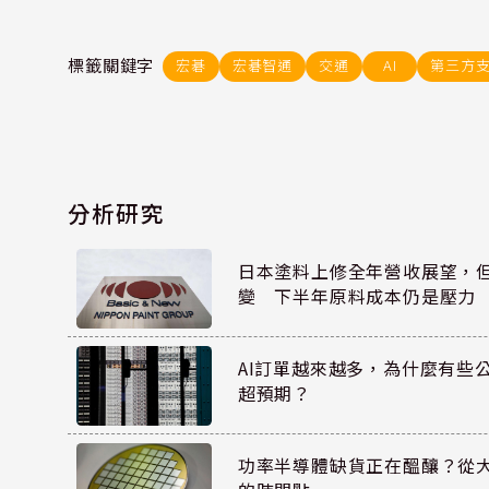
標籤關鍵字
宏碁
宏碁智通
交通
AI
第三方
分析研究
日本塗料上修全年營收展望，
變 下半年原料成本仍是壓力
AI訂單越來越多，為什麼有些
超預期？
功率半導體缺貨正在醞釀？從