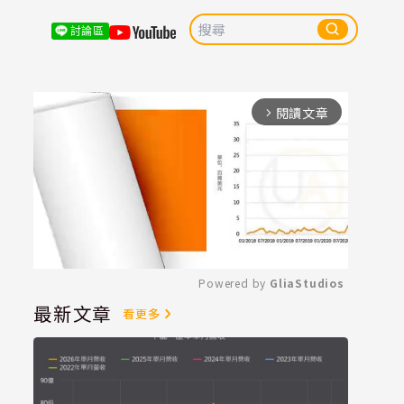
討論區
閱讀文章
arrow_forward_ios
Powered by 
GliaStudios
最新文章
看更多
Mute