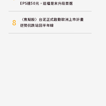
EPS達50元，這檔是末升段首選
〈焦點股〉台泥正式啟動歐洲上市計畫
8
逆勢抗跌站回半年線