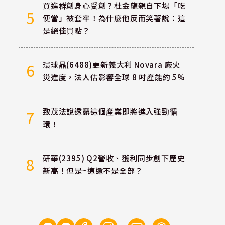
買進群創身心受創？杜金龍親自下場「吃
5
便當」被套牢！為什麼他反而笑著說：這
是絕佳買點？
環球晶(6488)更新義大利 Novara 廠火
6
災進度，法人估影響全球 8 吋產能約 5%
致茂法說透露這個產業即將進入強勁循
7
環！
研華(2395) Q2營收、獲利同步創下歷史
8
新高！但是~這還不是全部？