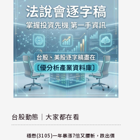
台股動態｜大家都在看
穩懋(3105)一年暴漲7倍又腰斬，跌出價