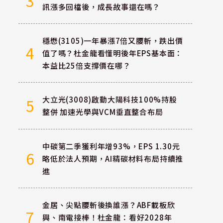
3
訊漲多回檔後，成長故事還在嗎？
穩懋(3105)一年暴漲7倍又腰斬，跌出價
4
值了嗎？杜金龍看懂明後年EPS基本面：
本益比25倍支撐價在哪？
大立光(3008)啟動大陽科技100%持股
5
整併 加速光學與VCM垂直整合布局
中碳第二季獲利年增93%，EPS 1.30元
6
略低於法人預期，AI精碳材料布局持續推
進
金居、尖點腰斬後換誰漲？ABF載板欣
7
興、南電接棒！杜金龍：看好2028年