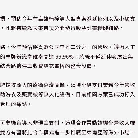
虧損，預估今年在高雄楠梓等大型專案遞延認列以及小額支
盈，也將持續為未來首次公開發行股票計畫穩健鋪路。
業務，今年預估將貢獻公司高達二分之一的營收，透過人工
車牌辨識準確率高達 99.96%。系統不僅延伸發展出無
出結合路邊停車收費與充電樁的整合設備。
品牌搶攻龐大的療癒經濟商機。這項小額支付業務今年營收
自助洗衣及販賣機等無人化設備。目前相關方案已成功打入
金管理的痛點。
寶可夢機台導入非現金支付，這項合作帶動該機台營收大幅
來雙方有望將此合作模式進一步推廣至東南亞等海外市場。