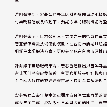
游明豐提到，宏碁智通去年因財務議題呈現小幅
付業務翻倍成長帶動下，預期今年將順利轉虧為
游明豐表示，目前公司三大業務之一的智慧停車
智慧影像辨識技術優化模型，在台南市府場域驗證的
柵欄停車場解決方案，更領先全球在台南市區推
針對線下自助服務市場，宏碁智通推出揪吉嗶嗶
占比預計將突破雙位數，主要應用於夾娃娃機與
全台兩大超商的夾娃娃機市場，協助業者解決現
宏碁智通自去年兒童節起獨家為台灣世雅育樂的
成長三至四成，成功吸引日本母公司的關注。未