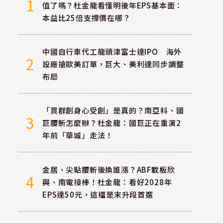
1
值了嗎？杜金龍看懂明後年EPS基本面：
本益比25倍支撐價在哪？
中國自行車代工龍頭津富士達IPO 海外
2
設廠搶歐美訂單，巨大、美利達同步調整
布局
「買群創身心受創」是真的？南亞科、國
3
巨腰斬怎麼辦？杜金龍：國巨正在重演2
年前「華城」走法！
金居、尖點腰斬後換誰漲？ABF載板欣
4
興、南電接棒！杜金龍：看好2028年
EPS達50元，這檔是末升段首選