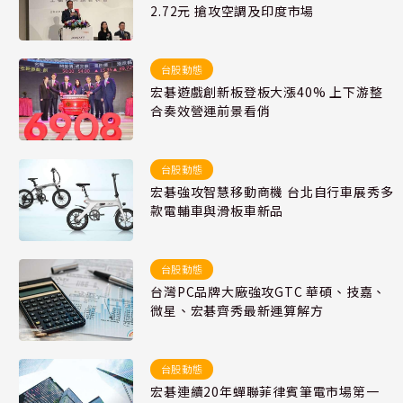
2.72元 搶攻空調及印度市場
台股動態
宏碁遊戲創新板登板大漲40% 上下游整
合奏效營運前景看俏
台股動態
宏碁強攻智慧移動商機 台北自行車展秀多
款電輔車與滑板車新品
台股動態
台灣PC品牌大廠強攻GTC 華碩、技嘉、
微星、宏碁齊秀最新運算解方
台股動態
宏碁連續20年蟬聯菲律賓筆電市場第一