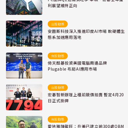
利展望維持正向
台股動態
安圖斯科技深入推進印度AI市場 軟硬體生
態系加速應用落地
台股動態
倚天酷碁投資美國電腦周邊品牌
Plugable 布局AI應用市場
台股動態
宏碁智新辦理上櫃前競價拍賣 暫定4月20
日正式掛牌
台股動態
愛地雅陳敬旺：在美已建立逾300處OBM