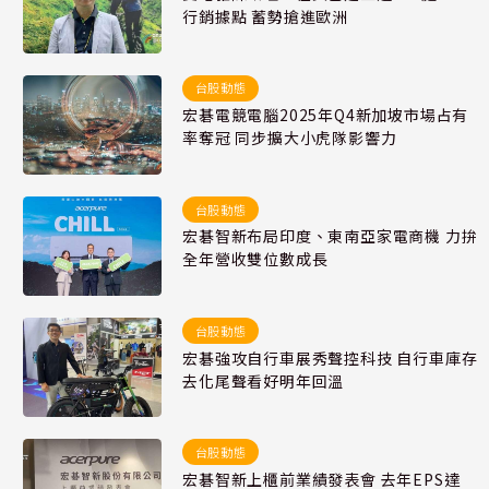
行銷據點 蓄勢搶進歐洲
台股動態
宏碁電競電腦2025年Q4新加坡市場占有
率奪冠 同步擴大小虎隊影響力
台股動態
宏碁智新布局印度、東南亞家電商機 力拚
全年營收雙位數成長
台股動態
宏碁強攻自行車展秀聲控科技 自行車庫存
去化尾聲看好明年回溫
台股動態
宏碁智新上櫃前業績發表會 去年EPS達