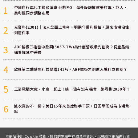
1
中國自行車代工龍頭津富士達IPO 海外設廠搶歐美訂單，巨大、
美利達同步調整布局
2
光寶科(2301)｜法人全面上修今、明兩年獲利預估，原來市場沒估
到這件事
3
ABF載板三雄當中欣興(3037-TW)為什麼營收最先創高？從產品結
構看懂其中差異
4
欣興第二季營業利益暴增141%，ABF載板才剛進入獲利成長期？
5
工業電腦大廠、小廠一起上！這一波有沒有機會一路看到2030年？
6
這次真的不一樣？美日15年來首度聯手干預，日圓瞬間成為市場焦
點
本網站使用 Cookie 技術，於您的電腦中存取某些資訊，以輔助本網站進行資