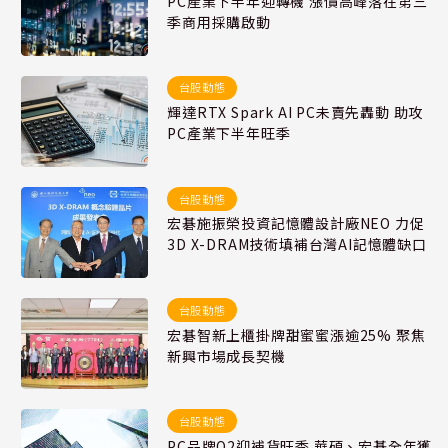
PC產業下半年迎轉機 漲價高峰落在第三
季商用採購啟動
台股動態
輝達RTX Spark AI PC未賣先轟動 助攻
PC產業下半年旺季
台股動態
宏碁施振榮投資記憶體設計廠NEO 力促
3D X-DRAM技術填補台灣AI記憶體缺口
台股動態
宏碁智新上櫃掛牌甜蜜蜜漲逾25% 聚焦
新興市場成長契機
台股動態
PC品牌Q2迎補貨旺季 華碩、宏碁全年獲