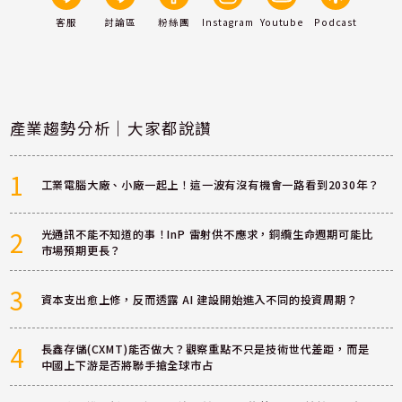
客服
討論區
粉絲團
Instagram
Youtube
Podcast
產業趨勢分析｜大家都說讚
1
工業電腦大廠、小廠一起上！這一波有沒有機會一路看到2030年？
2
光通訊不能不知道的事！InP 雷射供不應求，銅纜生命週期可能比
市場預期更長？
3
資本支出愈上修，反而透露 AI 建設開始進入不同的投資周期？
4
長鑫存儲(CXMT)能否做大？觀察重點不只是技術世代差距，而是
中國上下游是否將聯手搶全球市占