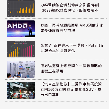
力韡聲請破產切割仲裁案影響 偉訓
(3032)擺脫財務包袱、股價攻漲停
蘇姿丰再喊AI超級循環 AMD預估未來
成長速度將高於市場
企業 AI 正在進入下一階段，Palantir
財報透露的關鍵變化
佳必琪還有上修空間？一個被忽略的
訊號正在浮現
【汽車產業動態】三菱汽車加碼投資
泰國160億泰銖 鎖定電動化SUV、皮
卡出口基地