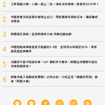
1
工業電腦大廠、小廠一起上！這一波有沒有機會一路看到2030年？
2
中國其實沒有全面封鎖稀土出口，而是選擇性管制日本，讓採購成
本更高
3
銅價逼近高點！全球銅庫存大減 供需拉鋸加劇
4
中國造船接單速度是交船量的3.4倍 全球市占率逼近85%、景氣
能見度延伸數年
5
光通訊不能不知道的事！InP 雷射供不應求，銅纜生命週期可能比
市場預期更長？
6
銅需求進入長期成長周期！必和必拓、力拓正從「鐵礦砂巨頭」變
身「銅礦大廠」