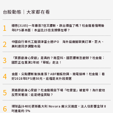
台股動態｜大家都在看
1
穩懋(3105)一年暴漲7倍又腰斬，跌出價值了嗎？杜金龍看懂明後
年EPS基本面：本益比25倍支撐價在哪？
2
中國自行車代工龍頭津富士達IPO 海外設廠搶歐美訂單，巨大、
美利達同步調整布局
3
「買群創身心受創」是真的？南亞科、國巨腰斬怎麼辦？杜金龍：
國巨正在重演2年前「華城」走法！
4
金居、尖點腰斬後換誰漲？ABF載板欣興、南電接棒！杜金龍：看
好2028年EPS達50元，這檔是末升段首選
5
買進群創身心受創？杜金龍親自下場「吃便當」被套牢！為什麼他
反而笑著說：這是絕佳買點？
6
環球晶(6488)更新義大利 Novara 廠火災進度，法人估影響全球 8
吋產能約 5%