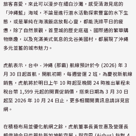
旅客喜愛，來此可以漫步在細白沙灘，感受清澈見底的
「沖繩藍」海域，不論是進行潛水活動探索豐富的水下生
態，或是單純在海濱飯店放鬆心靈，都能洗滌平日的疲
憊，除了自然景觀，首里城的歷史底蘊、國際通的繁華購
物樂趣，以及充滿美式氣息的北谷美國村，都展現了沖繩
多元並蓄的城市魅力。
虎航表示，台中 - 沖繩 (那霸) 航線預計於今 (2026) 年 3
月 30 日起首航，開航初期，每週營運 2 班，為慶祝新航線
銷售，虎航將於明日上午 10 時起至晚間 24 時推出單程未
稅台幣 1,599 元起的開賣促銷價，搭乘日期為 3 月 30 日
起至 2026 年 10 月 24 日止，更多相關開賣訊息請詳見官
網。
在積極布局並優化航網之餘，虎航董事長黃世惠及營運長
賴俊廸今日也親赴新加坡航空展，與空巴 (Airbus) 針對 4