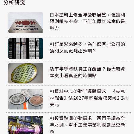
分析研究
日本塗料上修全年營收展望，但獲利
預測維持不變 下半年原料成本仍是
壓力
AI訂單越來越多，為什麼有些公司的
獲利反而更難超預期？
功率半導體缺貨正在醞釀？從大廠資
本支出看真正的時間點
AI資料中心帶動半導體需求 《麥克
林報告》估2027年市場規模突破2.2兆
美元
AI投資熱潮帶動需求 西門子調高全
年財測、單季工業事業利潤創歷史新
高