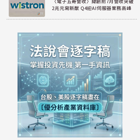
〈電子五哥營收〉緯創前7月營收突破
2兆元寫新猷 Q4迎AI伺服器業務高峰