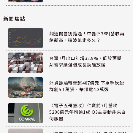
新聞焦點
網通機會別錯過！中磊(5388)營收再
創新高，這波能走多久？
台灣7月出口年增32.9%，低於預期
AI需求續強但成長動能放緩
外資翻臉轉賣超407億元 下重手砍殺
群創5.1萬張、華邦電4.3萬張
〈電子五哥營收〉仁寶前7月營收
5206億元年增逾1成 Q3主要動能來自
伺服器