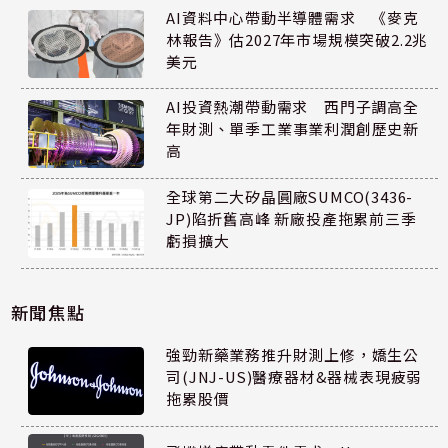
AI資料中心帶動半導體需求 《麥克
林報告》估2027年市場規模突破2.2兆
美元
AI投資熱潮帶動需求 西門子調高全
年財測、單季工業事業利潤創歷史新
高
全球第二大矽晶圓廠SUMCO(3436-
JP)陷折舊高峰 新廠投產拖累前三季
虧損擴大
新聞焦點
強勁新藥業務推升財測上修，嬌生公
司(JNJ-US)醫療器材&器械表現疲弱
拖累股價