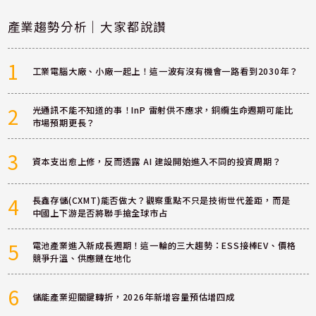
產業趨勢分析｜大家都說讚
1
工業電腦大廠、小廠一起上！這一波有沒有機會一路看到2030年？
2
光通訊不能不知道的事！InP 雷射供不應求，銅纜生命週期可能比
市場預期更長？
3
資本支出愈上修，反而透露 AI 建設開始進入不同的投資周期？
4
長鑫存儲(CXMT)能否做大？觀察重點不只是技術世代差距，而是
中國上下游是否將聯手搶全球市占
5
電池產業進入新成長週期！這一輪的三大趨勢：ESS接棒EV、價格
競爭升溫、供應鏈在地化
6
儲能產業迎關鍵轉折，2026年新增容量預估增四成