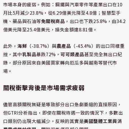
市場本身的疲弱。例如：鋼鐵與汽車零件等產業出口在10
月比5月減少23.8%，從6.29億美元降至4.8億；智慧型手
機、藥品與石油等
免關稅商品
，出口也下跌25.8%，由34.2
億美元降至25.4億美元，損失金額達8.81億。
此外，
海鮮
（-38.7%）與
農產品
（-45.4%）的出口同樣重
挫，其中
乳製品
暴跌72%，
可可類產品
甚至完全無出口紀
錄，部分原因來自美國買家轉向厄瓜多與越南等替代市
場。
關稅衝擊背後是市場需求疲弱
儘管高額關稅無疑是導致部分出口急劇萎縮的直接原因，
但GTRI分析指出，即使在關稅待遇一致的情況下，多數出
口類別仍出現大幅減少，反映的其實是
美國整體工業與消