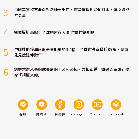
3
中國其實沒有全面封鎖稀土出口，而是選擇性管制日本，讓採購成
本更高
4
銅價逼近高點！全球銅庫存大減 供需拉鋸加劇
5
中國造船接單速度是交船量的3.4倍 全球市占率逼近85%、景氣
能見度延伸數年
6
銅需求進入長期成長周期！必和必拓、力拓正從「鐵礦砂巨頭」變
身「銅礦大廠」
客服
討論區
粉絲團
Instagram
Youtube
Podcast