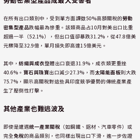
在所有出口類別中，受到單方面課徵50%高額關稅的
勞動
密集型產品
跌幅最為慘重。該類商品占10月對美出口比重
超過一半（52.1%），但出口值卻暴跌31.2%，從47.8億美
元驟降至32.9億，單月損失即高達15億美元。
其中，
紡織與成衣
整體出口衰退31.9%，成衣類更重挫
40.6%。
寶石與珠寶
出口減少27.3%，而
太陽能面板
則大跌
75.7%，顯示高關稅對這些具印度競爭優勢的傳統產業產
生了壓倒性打擊。
其他產業也難逃波及
即使是遭遇
統一產業關稅
（如鋼鐵、鋁材、汽車零件）或
完全
免稅
的商品類別，也同樣出現出口下滑，進一步佐證