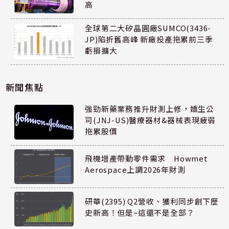
高
全球第二大矽晶圓廠SUMCO(3436-
JP)陷折舊高峰 新廠投產拖累前三季
虧損擴大
新聞焦點
強勁新藥業務推升財測上修，嬌生公
司(JNJ-US)醫療器材&器械表現疲弱
拖累股價
飛機增產帶動零件需求 Howmet
Aerospace上調2026年財測
研華(2395) Q2營收、獲利同步創下歷
史新高！但是~這還不是全部？