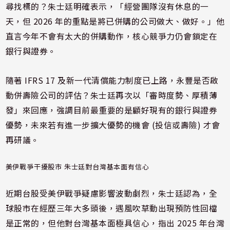
尋找標的？朱士廷明確表示，「經營團隊沒有休息的一
天，但 2026 年的重點是將已併購的公司做大、做好。」他
直言今年不會有太大的併購動作，核心競爭力仍會鎖定在
銀行與證券。
隨著 IFRS 17 及新一代清償能力制度已上路，永豐是否啟
動併壽險公司的評估？朱士廷再次以「審時度勢、厚積薄
發」來回應，強調目前最重要的是顧好現有的銀行與證券
優勢，未來若有進一步擴大優勢的機會 (投信或壽險) 才會
再研議。
美伊戰爭干擾股市 朱士廷對台灣基本面有信心
近期台股受美伊戰爭疑慮影響波動劇烈，朱士廷認為，全
球股市在經歷三年大多頭後，遇風吹草動出現預防性回檔
是正常的，但他對台灣基本面極具信心，指出 2025 年台灣