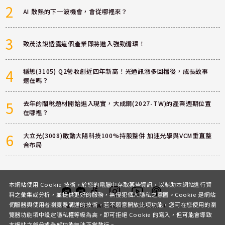
2
AI 散熱的下一波機會，會從哪裡來？
3
致茂法說透露這個產業即將進入強勁循環！
4
穩懋(3105) Q2營收創近四年新高！光通訊漲多回檔後，成長故事
還在嗎？
5
去年的關稅題材開始進入現實，大成鋼(2027-TW)的產業週期位置
在哪裡？
6
大立光(3008)啟動大陽科技100%持股整併 加速光學與VCM垂直整
合布局
本網站使用 Cookie 技術，於您的電腦中存取某些資訊，以輔助本網站進行資
料之彙集或分析，並提供更好的服務，無侵犯個人隱私之意圖。Cookie 是網站
伺服器與使用者瀏覽器溝通的技術，若不願意開放此項功能，您可在您使用的瀏
客服
討論區
粉絲團
Instagram
Youtube
Podcast
覽器功能項中設定隱私權等級為高，即可拒絕 Cookie 的寫入，但可能會導致
本網站之部分或全部功能無法正常執行。