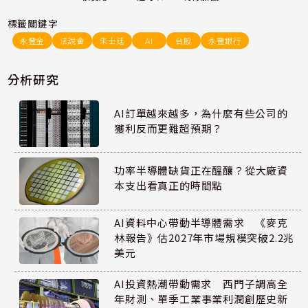
標籤關鍵字
永豐金
法說會
朱士廷
AI
台股
永豐銀行
分析研究
AI訂單越來越多，為什麼有些公司的
獲利反而更難超預期？
功率半導體缺貨正在醞釀？從大廠資
本支出看真正的時間點
AI資料中心帶動半導體需求 《麥克
林報告》估2027年市場規模突破2.2兆
美元
AI投資熱潮帶動需求 西門子調高全
年財測、單季工業事業利潤創歷史新