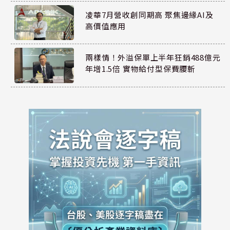
凌華7月營收創同期高 聚焦邊緣AI及
高價值應用
兩樣情！外溢保單上半年狂銷488億元
年增1.5倍 實物給付型保費腰斬