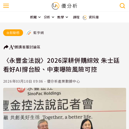
新聞
分析
教學
課程
資料庫
鉅亨網
台股動態
朗讀
客服
討論區
〈永豐金法說〉2026深耕併購綜效 朱士廷
看好AI撐台股、中東曝險風險可控
2026年03月10日 09:06 - 優分析產業數據中心