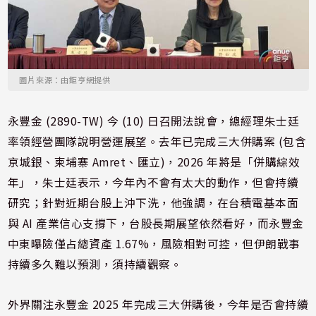
圖片來源：由鉅亨網提供
永豐金 (2890-TW) 今 (10) 日召開法說會，總經理朱士廷
率領經營團隊說明營運展望。去年已完成三大併購案 (包含
京城銀、柬埔寨 Amret、匯立)，2026 年將是「併購綜效
年」，朱士廷表示，今年內不會有太大的動作，但會持續
研究；針對近期台股上沖下洗，他強調，在台積電基本面
與 AI 產業信心支撐下，台股長期展望依然看好，而永豐金
中東曝險僅占總資產 1.67%，風險相對可控，但伊朗戰事
持續多久難以預測，須持續觀察。
外界關注永豐金 2025 年完成三大併購後，今年是否會持續