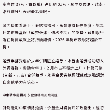
率高達 37%，貢獻獲利占比約 25%，其中以香港、越南、
洛杉磯分行表現最為亮眼。
國內房市看法上，莊銘福指出，永豐維持保守態度，認為
目前市場呈現「成交低迷、價格不跌」的態勢，預期銀行
端在房貸放款上將持續謹慎，2026 年房市表現將趨於平
穩。
證券業務受惠於去年併購匯立證券，永豐金證券成功切入
外資客群，帶動今年 1、2 月市占率穩步上升。針對同業
(台新、元富) 合併競爭，永豐金證券總經理蘇威嘉強調對
自家競爭力有信心。
中東戰事難預測 永豐金曝險風險可控
針對近期中東情勢延燒，永豐金財務長許如玫指出，經初