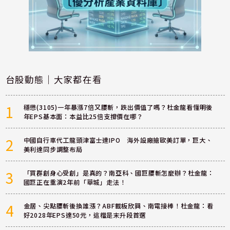
台股動態｜大家都在看
1
穩懋(3105)一年暴漲7倍又腰斬，跌出價值了嗎？杜金龍看懂明後
年EPS基本面：本益比25倍支撐價在哪？
2
中國自行車代工龍頭津富士達IPO 海外設廠搶歐美訂單，巨大、
美利達同步調整布局
3
「買群創身心受創」是真的？南亞科、國巨腰斬怎麼辦？杜金龍：
國巨正在重演2年前「華城」走法！
4
金居、尖點腰斬後換誰漲？ABF載板欣興、南電接棒！杜金龍：看
好2028年EPS達50元，這檔是末升段首選