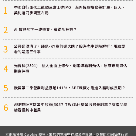
1
中國自行車代工龍頭津富士達IPO 海外設廠搶歐美訂單，巨大、
美利達同步調整布局
2
AI 散熱的下一波機會，會從哪裡來？
3
公司都澄清了，臻鼎-KY為何還大跌？股海老牛即時解析：現在要
看的是這三件事
4
光寶科(2301)｜法人全面上修今、明兩年獲利預估，原來市場沒估
到這件事
5
欣興第二季營業利益暴增141%，ABF載板才剛進入獲利成長期？
6
ABF載板三雄當中欣興(3037-TW)為什麼營收最先創高？從產品結
構看懂其中差異
本網站使用 Cookie 技術，於您的電腦中存取某些資訊，以輔助本網站進行資