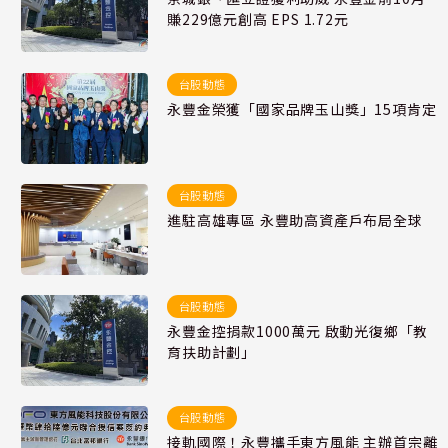
賺229億元創高 EPS 1.72元
台股動態
永豐金榮獲「國家品牌玉山獎」15項肯定
台股動態
進駐高雄專區 永豐助高資產戶布局全球
台股動態
永豐金控捐款1000萬元 啟動光復鄉「教
育扶助計劃」
台股動態
接軌國際！永豐攜手東方風能 主辦首宗離