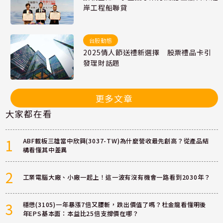
岸工程船聯貸
台股動態
2025情人節送禮新選擇 股票禮品卡引
發理財話題
更多文章
大家都在看
1
ABF載板三雄當中欣興(3037-TW)為什麼營收最先創高？從產品結
構看懂其中差異
2
工業電腦大廠、小廠一起上！這一波有沒有機會一路看到2030年？
3
穩懋(3105)一年暴漲7倍又腰斬，跌出價值了嗎？杜金龍看懂明後
年EPS基本面：本益比25倍支撐價在哪？