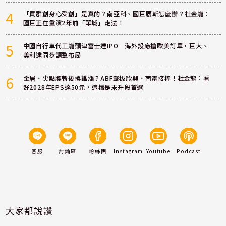
4
「買群創身心受創」是真的？南亞科、國巨腰斬怎麼辦？杜金龍：
國巨正在重演2年前「華城」走法！
5
中國自行車代工龍頭津富士達IPO 海外設廠搶歐美訂單，巨大、
美利達同步調整布局
6
金居、尖點腰斬後換誰漲？ABF載板欣興、南電接棒！杜金龍：看
好2028年EPS達50元，這檔是末升段首選
客服
討論區
粉絲團
Instagram
Youtube
Podcast
大家都說讚