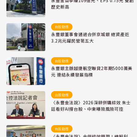
永豐金首季賺109億元、EPS 0.75元 雙創
歷史新高
台股動態
永豐銀董事會通過合併京城銀 總資產近
3.2兆元躍民營第五大
台股動態
永豐銀主辦越捷航空聯貸2年期5000萬美
元 連結永續發展指標
台股動態
〈永豐金法說〉2026深耕併購綜效 朱士
廷看好AI撐台股、中東曝險風險可控
台股動態
〈永豐金法說〉合併綜效顯現！總股利