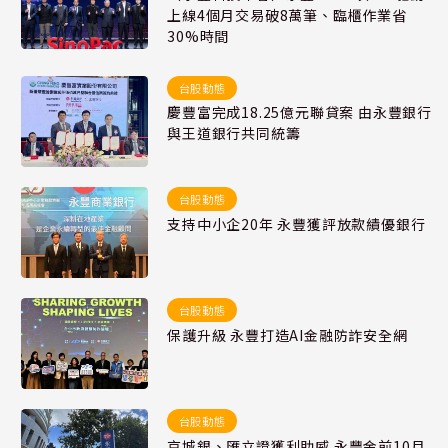
上線4個月交易破8萬筆、臨櫃作業省
30%時間
台股動態
慶豐富完成18.25億元聯貸案 由永豐銀行
與王道銀行共同統籌
台股動態
支持中小企20年 永豐獲評放款績優銀行
台股動態
保護升級 永豐打造AI金融防詐安全網
台股動態
京城銀、匯立證獲利助威 永豐金前10月