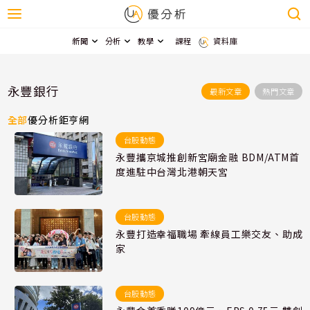
新聞
分析
教學
課程
資料庫
永豐銀行
最新文章
熱門文章
全部
優分析
鉅亨網
台股動態
永豐攜京城推創新宮廟金融 BDM/ATM首
度進駐中台灣北港朝天宮
台股動態
永豐打造幸福職場 牽線員工樂交友、助成
家
台股動態