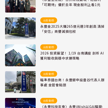
「可期待」優於去年 現金股利上看1元
台股動態
永豐金2025大賺265億元連3年創高 清掉
「安信」商譽減損包袱
台股動態
2026 投資展望！ 1/19 台南講座 剖析 AI
獲利驗收與穩中求勝策略
台股動態
瞄準泰國台商！永豐銀申設曼谷代表人辦
事處 金管會點頭
台股動態
〈永豐科技年會〉永豐iWish以GAI驅動