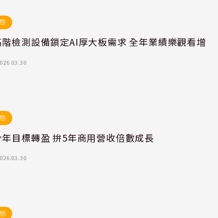
態
高階檢測設備鎖定AI厚大板需求 全年業績樂觀看增
026.03.30
態
今年目標轉盈 拚5年商用營收倍數成長
026.03.30
態