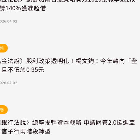
申請140%獲准超借
026.04.02
態
基金法說〉股利政策透明化！楊文鈞：今年轉向「全
且不低於0.95元
026.04.02
態
銀行法說〉總座揭輕資本戰略 申請財管2.0挺進亞
華信子行兩階段轉型