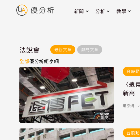
新聞
分析
教學
法說會
最新文章
熱門文章
全部
優分析
鉅亨網
台股動
〈遠傳
新高
鉅亨網
．
2
台股動