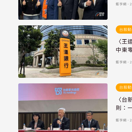
鉅亨網
．
2
台股動
〈王道
中東
鉅亨網
．
2
台股動
〈台
則：
鉅亨網
．
2