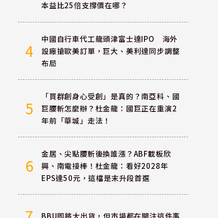
本益比25倍支撐價在哪？
中國自行車代工龍頭津富士達IPO 海外
4
設廠搶歐美訂單，巨大、美利達同步調整
布局
「買群創身心受創」是真的？南亞科、國
5
巨腰斬怎麼辦？杜金龍：國巨正在重演2
年前「華城」走法！
金居、尖點腰斬後換誰漲？ABF載板欣
6
興、南電接棒！杜金龍：看好2028年
EPS達50元，這檔是末升段首選
7
BBU即將大出貨，但市場都在關注這件事