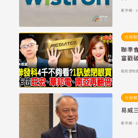
鉅亨網
．
2
台股動
聯準
富戳
股民想知
台股動
易威
鉅亨網
．
2