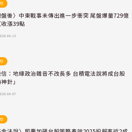
態
盤後〉中東戰事未傳出進一步衝突 尾盤爆量729億
收漲39點
026.04.13
態
投信：地緣政治雜音不改長多 台積電法說將成台股
海神針」
026.04.07
態
金法說〉凱壽加碼台股策略奏效2025投報率近2成