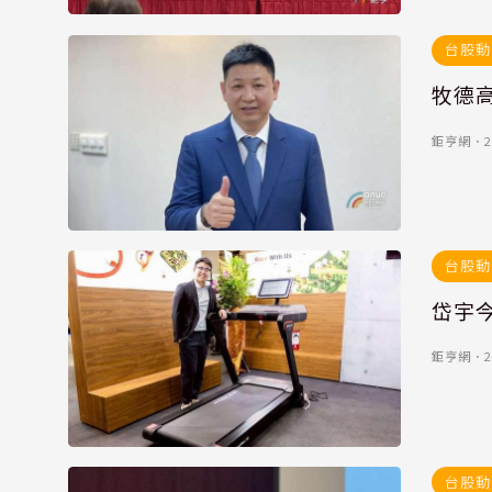
台股動
牧德
鉅亨網
．
2
台股動
岱宇
鉅亨網
．
2
台股動