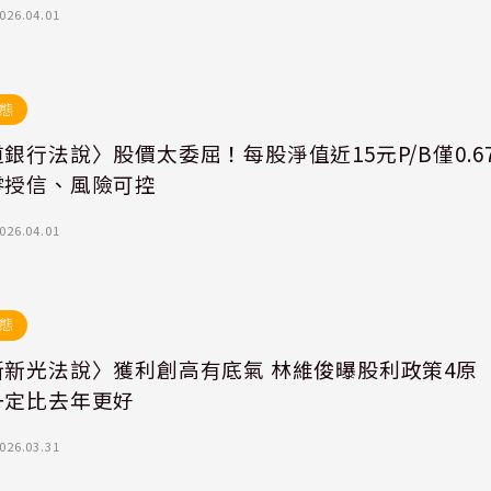
026.04.01
態
銀行法說〉股價太委屈！每股淨值近15元P/B僅0.6
零授信、風險可控
026.04.01
態
新新光法說〉獲利創高有底氣 林維俊曝股利政策4原
一定比去年更好
026.03.31