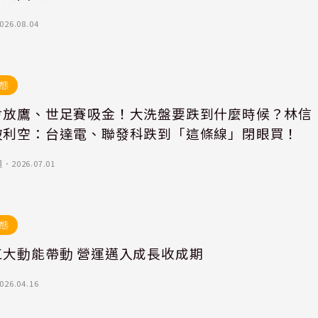
026.08.04
態
會放鷹、世足賽吸金！大洗盤要跌到什麼時候？林信
破利空：台達電、聯發科跌到「這條線」閉眼買！
道
．
2026.07.01
態
三大動能帶動 營運邁入成長收成期
026.04.16