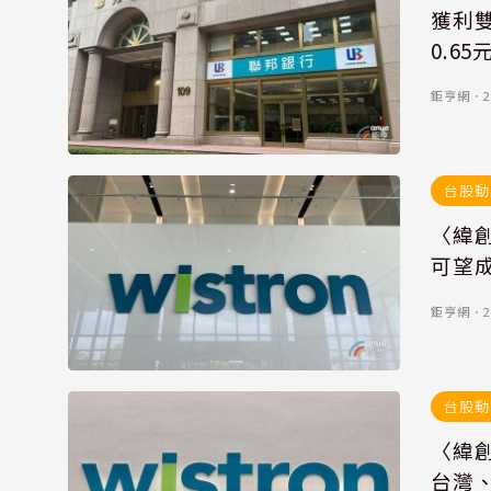
獲利雙
0.65
鉅亨網
．
2
台股動
〈緯
可望成
鉅亨網
．
2
台股動
〈緯創
台灣