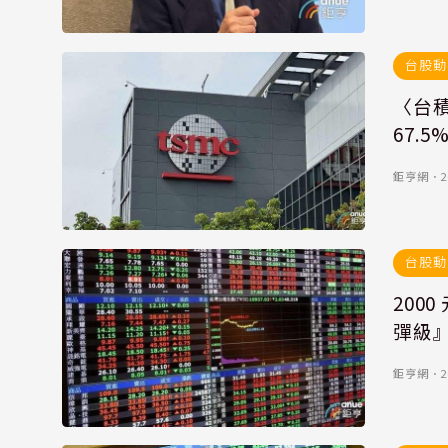
台股動
〈台
67.5
鉅亨網
．
2
台股動
200
彈級
鉅亨網
．
2