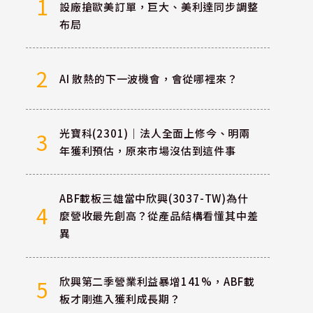
1
設廠搶歐美訂單，巨大、美利達同步調整
布局
2
AI 散熱的下一波機會，會從哪裡來？
光寶科(2301)｜法人全面上修今、明兩
3
年獲利預估，原來市場沒估到這件事
ABF載板三雄當中欣興(3037-TW)為什
4
麼營收最先創高？從產品結構看懂其中差
異
欣興第二季營業利益暴增141%，ABF載
5
板才剛進入獲利成長期？