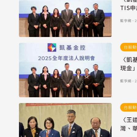
TIS
鉅亨網
．
2
台股動
〈凱
現金」
鉅亨網
．
2
台股動
〈王道
灣、