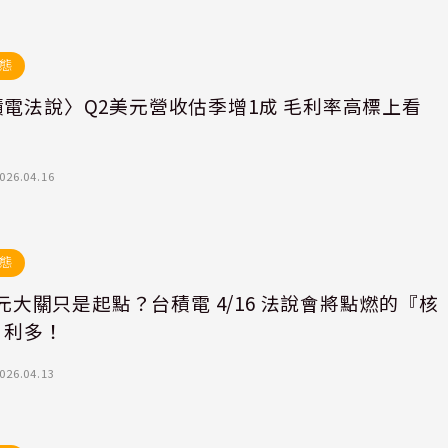
態
積電法說〉Q2美元營收估季增1成 毛利率高標上看
%
026.04.16
態
0 元大關只是起點？台積電 4/16 法說會將點燃的『核
』利多！
026.04.13