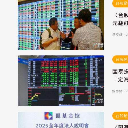
台股動
〈台股
元翻紅
鉅亨網
．
2
台股動
國泰
「定
鉅亨網
．
2
台股動
〈凱基