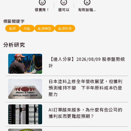
還可以
很實用！
有待加強...
標籤關鍵字
能源
核能
能源轉型
能源政策
分析研究
【達人分享】2026/08/09 股泰盤勢統
計
日本塗料上修全年營收展望，但獲利
預測維持不變 下半年原料成本仍是
壓力
AI訂單越來越多，為什麼有些公司的
獲利反而更難超預期？