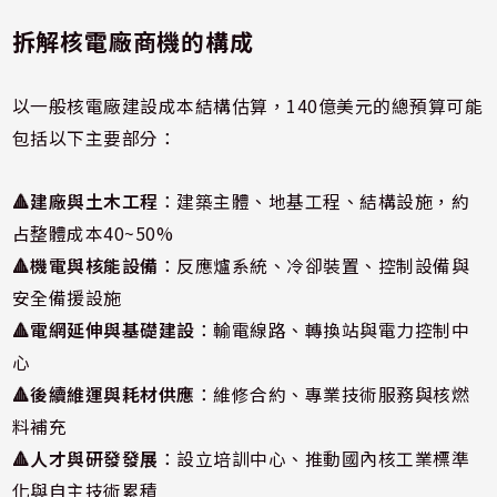
拆解核電廠商機的構成
以一般核電廠建設成本結構估算，140億美元的總預算可能
包括以下主要部分：
🔺建廠與土木工程
：建築主體、地基工程、結構設施，約
占整體成本40~50%
🔺
機電與核能設備
：反應爐系統、冷卻裝置、控制設備與
安全備援設施
🔺
電網延伸與基礎建設
：輸電線路、轉換站與電力控制中
心
🔺
後續維運與耗材供應
：維修合約、專業技術服務與核燃
料補充
🔺
人才與研發發展
：設立培訓中心、推動國內核工業標準
化與自主技術累積