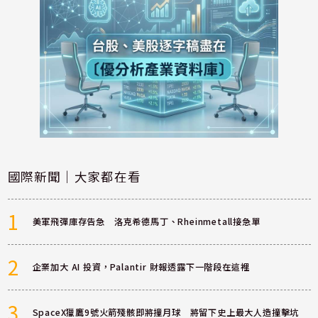
國際新聞｜大家都在看
1
美軍飛彈庫存告急 洛克希德馬丁、Rheinmetall接急單
2
企業加大 AI 投資，Palantir 財報透露下一階段在這裡
3
SpaceX獵鷹9號火箭殘骸即將撞月球 將留下史上最大人造撞擊坑