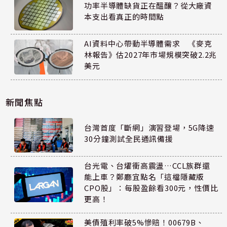
功率半導體缺貨正在醞釀？從大廠資
本支出看真正的時間點
AI資料中心帶動半導體需求 《麥克
林報告》估2027年市場規模突破2.2兆
美元
新聞焦點
台灣首度「斷網」演習登場，5G降速
30分鐘測試全民通訊備援
台光電、台燿衝高震盪…CCL族群還
能上車？鄭廳宜點名「這檔隱藏版
CPO股」：每股盈餘看300元，性價比
更高！
美債殖利率破5%慘賠！00679B、