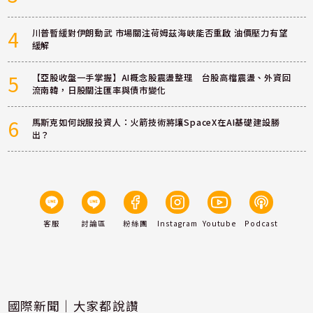
4
川普暫緩對伊朗動武 市場關注荷姆茲海峽能否重啟 油價壓力有望
緩解
5
【亞股收盤一手掌握】AI概念股震盪整理 台股高檔震盪、外資回
流南韓，日股關注匯率與債市變化
6
馬斯克如何說服投資人：火箭技術將讓SpaceX在AI基礎建設勝
出？
客服
討論區
粉絲團
Instagram
Youtube
Podcast
國際新聞｜大家都說讚