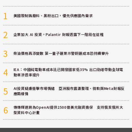
1
美國限制鎢廢料、黑粉出口，優先供應國內需求
2
企業加大 AI 投資，Palantir 財報透露下一階段在這裡
3
柴油價格再添變數 第一量子礦業示警銅礦成本恐持續攀升
4
IEA：中國純電動車成本比已開發國家低35% 出口勁增帶動全球電
動車滲透率提升
5
AI投資疑慮衝擊市場情緒 亞洲股市震盪整理、微軟與Meta財報反
應兩樣情
6
傳傳輝達將為OpenAI提供2500億美元融資擔保 支持俄亥俄州大
型資料中心計畫